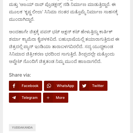
ಮತ್ತು ‘ಅಜಯ್ ರಾವ್ ಪ್ರೊಡಕ್ಷನ್ಸ್’ ನಡಿ ನಿರ್ಮಾಣ ಮಾಡುತ್ತಿದ್ದಾರೆ. ಈ
ಮೂಲಕ ‘ಕೃಷ್ಣ ಲೀಲಾ’ ಸಿನಿಮಾ ನಂತರ ಮತ್ತೊಮ್ಮೆ ನಿರ್ಮಾಣ ಸಾಹಸಕ್ಕೆ
ಮುಂದಾಗಿದ್ದಾರೆ.
ಅಂದಹಾಗೇ ಚಿತ್ರಕ್ಕೆ ಪವನ್ ಭಟ್ ಆಕ್ಷನ್‌ ಕಟ್‌ ಹೇಳುತ್ತಿದ್ದು ಕಾರ್ತಿಕ್
ಶರ್ಮಾ ಕ್ಯಾಮೆರಾ ಕೈಚಳಕವಿದೆ. ಬಹುಭಾಷೆಯಲ್ಲಿ ತಯಾರಾಗುತ್ತಿರುವ ಈ
ಚಿತ್ರದಲ್ಲಿ ಪ್ಯಾನ್ ಇಂಡಿಯಾ ತಾರಾಬಳಗವಿರಲಿದೆ. ಸದ್ಯ ಯುದ್ಧಕಾಂಡ
ಸಿನಿಮಾದ ಚಿತ್ರೀಕರಣ ಭರದಿಂದ ಸಾಗುತ್ತಿದೆ. ಶೀಘ್ರದಲ್ಲೇ ಮತ್ತೊಂದು
ಅಪ್ಡೇಟ್ ನೊಂದಿಗೆ ಚಿತ್ರತಂಡ ನಿಮ್ಮ ಮುಂದೆ ಹಾಜರಾಗಲಿದೆ.
Share via:
Facebook
WhatsApp
Twitter
Telegram
More
YUDDAKANDA