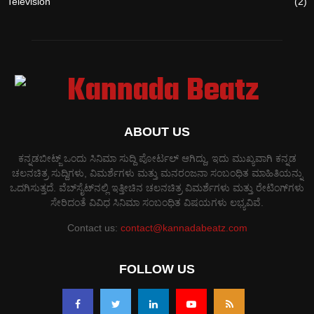
Television
(2)
ABOUT US
ಕನ್ನಡಬೀಟ್ಜ್ ಒಂದು ಸಿನಿಮಾ ಸುದ್ದಿ ಪೋರ್ಟಲ್ ಆಗಿದ್ದು, ಇದು ಮುಖ್ಯವಾಗಿ ಕನ್ನಡ
ಚಲನಚಿತ್ರ ಸುದ್ದಿಗಳು, ವಿಮರ್ಶೆಗಳು ಮತ್ತು ಮನರಂಜನಾ ಸಂಬಂಧಿತ ಮಾಹಿತಿಯನ್ನು
ಒದಗಿಸುತ್ತದೆ. ವೆಬ್‌ಸೈಟ್‌ನಲ್ಲಿ ಇತ್ತೀಚಿನ ಚಲನಚಿತ್ರ ವಿಮರ್ಶೆಗಳು ಮತ್ತು ರೇಟಿಂಗ್‌ಗಳು
ಸೇರಿದಂತೆ ವಿವಿಧ ಸಿನಿಮಾ ಸಂಬಂಧಿತ ವಿಷಯಗಳು ಲಭ್ಯವಿವೆ.
Contact us:
contact@kannadabeatz.com
FOLLOW US