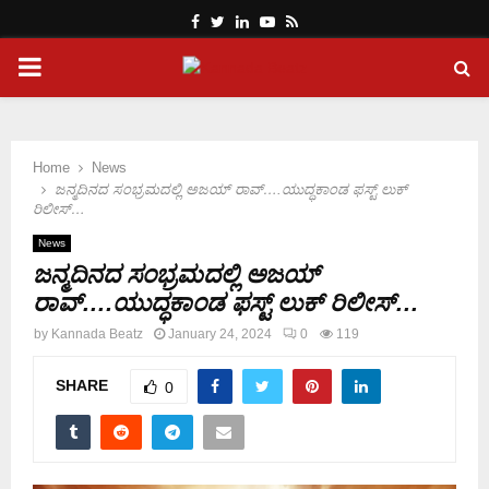
Facebook
Twitter
Linkedin
Youtube
Rss
PRIMARY
MENU
Home
News
ಜನ್ಮದಿನದ ಸಂಭ್ರಮದಲ್ಲಿ ಅಜಯ್ ರಾವ್….ಯುದ್ಧಕಾಂಡ ಫಸ್ಟ್ ಲುಕ್
ರಿಲೀಸ್…
News
ಜನ್ಮದಿನದ ಸಂಭ್ರಮದಲ್ಲಿ ಅಜಯ್
ರಾವ್….ಯುದ್ಧಕಾಂಡ ಫಸ್ಟ್ ಲುಕ್ ರಿಲೀಸ್…
by
Kannada Beatz
January 24, 2024
0
119
SHARE
0