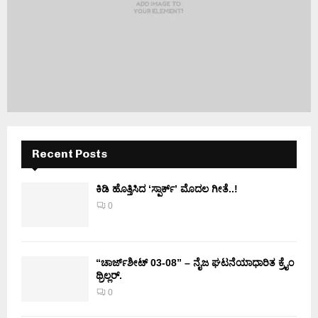
Recent Posts
ಕಿಡಿ‌‌ ಹೊತ್ತಿಸಿದ ‘ಸ್ಪಾರ್ಕ್’ ಮೊದಲ‌ ಗೀತೆ..!
0
“ಚಾರ್ಜ್‌ಶೀಟ್ 03-08” – ನೈಜ ಘಟನೆಯಾಧಾರಿತ ಕ್ರೈಂ
ಥ್ರಿಲ್ಲರ್.
0