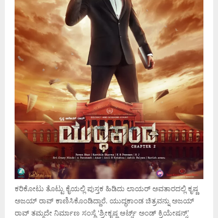
ಕರಿಕೋಟು ತೊಟ್ಟು ಕೈಯಲ್ಲಿ ಪುಸ್ತಕ ಹಿಡಿದು ಲಾಯರ್ ಅವತಾರದಲ್ಲಿ ಕೃಷ್ಣ
ಅಜಯ್ ರಾವ್ ಕಾಣಿಸಿಕೊಂಡಿದ್ದಾರೆ.‌ ಯುದ್ಧಕಾಂಡ ಚಿತ್ರವನ್ನು ಅಜಯ್
ರಾವ್ ತಮ್ಮದೇ ನಿರ್ಮಾಣ ಸಂಸ್ಥೆ ‘ಶ್ರೀಕೃಷ್ಣ ಆರ್ಟ್ಸ್ ಅಂಡ್ ಕ್ರಿಯೇಷನ್ಸ್’