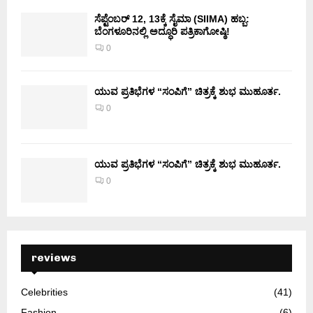
ಸೆಪ್ಟೆಂಬರ್ 12, 13ಕ್ಕೆ ಸೈಮಾ (SIIMA) ಹಬ್ಬ:
ಬೆಂಗಳೂರಿನಲ್ಲಿ ಅದ್ಧೂರಿ ಪತ್ರಿಕಾಗೋಷ್ಠಿ!
0
ಯುವ ಪ್ರತಿಭೆಗಳ “ಸಂಪಿಗೆ” ಚಿತ್ರಕ್ಕೆ ಶುಭ ಮುಹೂರ್ತ.
0
ಯುವ ಪ್ರತಿಭೆಗಳ “ಸಂಪಿಗೆ” ಚಿತ್ರಕ್ಕೆ ಶುಭ ಮುಹೂರ್ತ.
0
reviews
Celebrities
(41)
Fashion
(6)