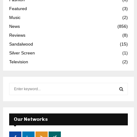
Featured
(3)
Music
(2)
News
(856)
Reviews
(8)
Sandalwood
(15)
Silver Screen
(1)
Television
(2)
S
e
a
S
r
c
E
h
Our Networks
f
A
o