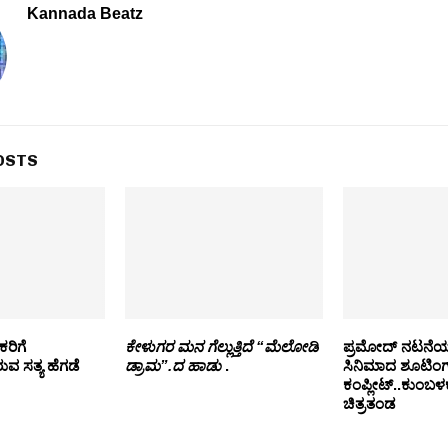
Kannada Beatz
OSTS
ಕರಿಗೆ
ಕೇಳುಗರ ಮನ ಗೆಲ್ಲುತ್ತಿದೆ “ಮೆಲೋಡಿ
ಪ್ರಮೋದ್ ನಟನೆಯ 
ುವ ಸತ್ಯ ಹೆಗಡೆ
ಡ್ರಾಮ”.ದ ಹಾಡು
.
ಸಿನಿಮಾದ ಶೂಟಿಂಗ
ಕಂಪ್ಲೀಟ್..ಕುಂಬ
ಚಿತ್ರತಂಡ