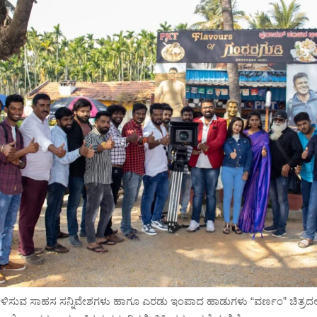
ಿಸುವ ಸಾಹಸ ಸನ್ನಿವೇಶಗಳು ಹಾಗೂ ಎರಡು ಇಂಪಾದ ಹಾಡುಗಳು “ವರ್ಣಂ” ಚಿತ್ರದಲ್ಲಿ