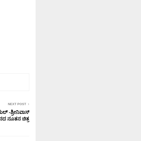
NEXT POST
್ -ಶ್ರೀನಿವಾಸ್
ನದ ನೂತನ ಚಿತ್ರ