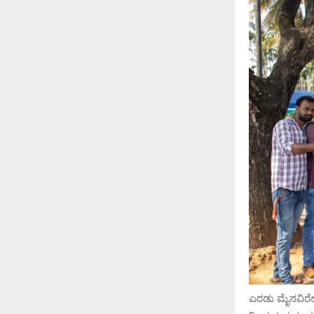
ಎರಡು ಮೈನವಿರೇಳ