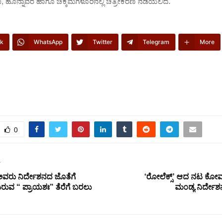
 ಹೊನ್ನಾವರ ಹಾಗೂ ಚಿಕ್ಕಮಗಳೂರಿನಲ್ಲಿ ಚಿತ್ರೀಕರಣ ನಡೆಯಲಿದೆ.
k
WhatsApp
Twitter
Telegram
More
0
T
ಅವರು ನಿರ್ದೇಶನದ ಜೊತೆಗೆ
‘ರೋಲೆಕ್ಸ್’ ಆದ ನಟ ಕೋಮಲ
ರುವ “ ಪ್ರಾಯಶಃ” ತೆರೆಗೆ ಬರಲು
ಮಂಡ್ಯ ನಿರ್ದೇಶ