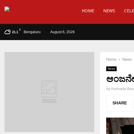
HOME
NEWS
CELE
C
Bengaluru
August 6, 2026
21.1
Home
News
News
ಆಂಜನೇಯ
by
Kannada Bea
SHARE