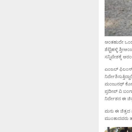
ಅಂತಹುದೇ ಒಂದು
ಶೆಟ್ಟಿಹಳ್ಳಿ ಶ್
ಸನ್ನಿವೇಶಕ್ಕೆ 
ಏಂಜಲ್ ಫಿಲಂಸ್ 
ನಿರ್ದೇಶಿಸುತ್ತಿದ
ಮಂಜುನಥ್ ಕೋಟೆಕೆ
ಪ್ರದೀಪ್ ವಿ ಬಂ
ನಿರ್ದೇಶನ ಈ ಚಿತ
ಮನು ಈ ಚಿತ್ರದ 
ಮುಂತಾದವರು ತಾರ