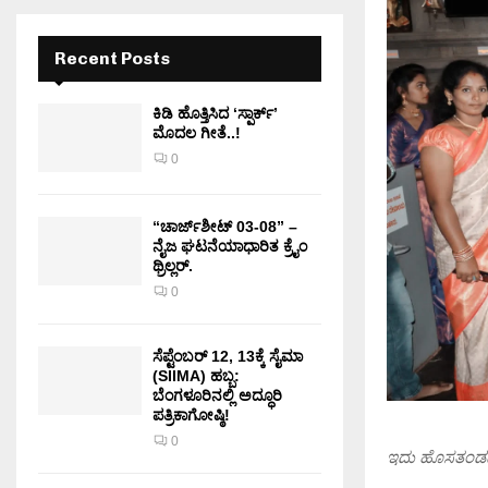
Recent Posts
ಕಿಡಿ‌‌ ಹೊತ್ತಿಸಿದ ‘ಸ್ಪಾರ್ಕ್’
ಮೊದಲ‌ ಗೀತೆ..!
0
“ಚಾರ್ಜ್‌ಶೀಟ್ 03-08” –
ನೈಜ ಘಟನೆಯಾಧಾರಿತ ಕ್ರೈಂ
ಥ್ರಿಲ್ಲರ್.
0
ಸೆಪ್ಟೆಂಬರ್ 12, 13ಕ್ಕೆ ಸೈಮಾ
(SIIMA) ಹಬ್ಬ:
ಬೆಂಗಳೂರಿನಲ್ಲಿ ಅದ್ಧೂರಿ
ಪತ್ರಿಕಾಗೋಷ್ಠಿ!
0
ಇದು ಹೊಸತಂಡದ 