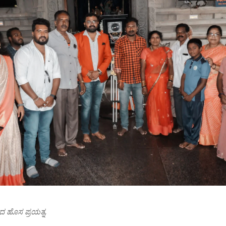
ಹೊಸ ಪ್ರಯತ್ನ.