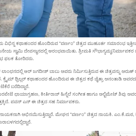
 ವಿಭಿನ್ನ ಕಥಾಹಂದರ ಹೊಂದಿರುವ “ವರ್ಣಂ” ಚಿತ್ರದ ಮುಹೂರ್ತ ಸಮಾರಂಭ ಇತ್ತೀಚ
ತೀಆಂಜನೇಯ ಸ್ವಾಮಿ ದೇವಸ್ಥಾನದಲ್ಲಿ ಆರಂಭವಾಯಿತು. ಶ್ರೀಮತಿ ಸೌಭಾಗ್ಯಮ್ಮ(ನಿರ್ಮಾಪ
ಆರಂಭ ಫಲಕ ತೋರಿದರು.
ಲಾಂಛನದಲ್ಲಿ ಆರ್ ಜಗದೀಶ್ ಬಾಬು ಅವರು ನಿರ್ಮಿಸುತ್ತಿರುವ ಈ ಚಿತ್ರವನ್ನು ಅರುಣ್
್ದಾರೆ. ಕ್ರೈಮ್ ಥ್ರಿಲ್ಲರ್ ಕಥಾಹಂದರ ಹೊಂದಿರುವ ಈ ಚಿತ್ರದ ಕಥೆ ಚೈತ್ರಾ ಅನಂತಾಡಿ ಅವರದು
ರೆ ಬರೆದಿದ್ದಾರೆ.
ಗಾರಪೇಟೆ ಛಾಯಾಗ್ರಹಣ, ಕೀರ್ತಿರಾಜ್ ಹಿನ್ನೆಲೆ ಸಂಗೀತ ಹಾಗೂ ಅಲ್ಟಿಮೇಟ್ ಶಿವು ಅ
್ರಕ್ಕಿದೆ‌. ಪವನ್ ಎನ್ ಈ ಚಿತ್ರದ ಸಹ ನಿರ್ಮಾಪಕರು.
ನಾಯಕನಾಗಿ ಅಭಿನಯಿಸುತ್ತಿದ್ದಾರೆ. ಮೇಘನ “ವರ್ಣಂ” ಚಿತ್ರದ ನಾಯಕಿ. ಎಂ.ಕೆ.ಮಠ, ರ
ಾಬಳಗದಲ್ಲಿದ್ದಾರೆ.