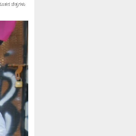
 ನೂತನ ಚಿತ್ರಗಳು