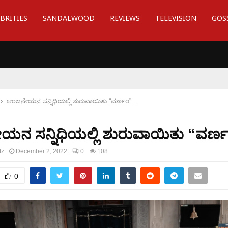
BRITIES
SANDALWOOD
REVIEWS
TELEVISION
GOS
ಆಂಜನೇಯನ ಸನ್ನಿಧಿಯಲ್ಲಿ ಶುರುವಾಯಿತು “ವರ್ಣಂ” .
ನ ಸನ್ನಿಧಿಯಲ್ಲಿ ಶುರುವಾಯಿತು “ವರ್ಣ
tz
December 2, 2022
0
108
0