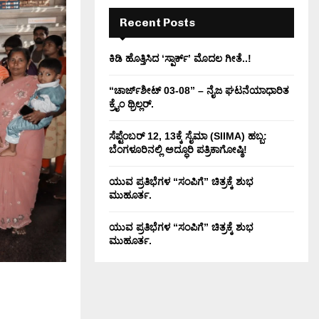
H
Recent Posts
ಕಿಡಿ‌‌ ಹೊತ್ತಿಸಿದ ‘ಸ್ಪಾರ್ಕ್’ ಮೊದಲ‌ ಗೀತೆ..!
“ಚಾರ್ಜ್‌ಶೀಟ್ 03-08” – ನೈಜ ಘಟನೆಯಾಧಾರಿತ
ಕ್ರೈಂ ಥ್ರಿಲ್ಲರ್.
ಸೆಪ್ಟೆಂಬರ್ 12, 13ಕ್ಕೆ ಸೈಮಾ (SIIMA) ಹಬ್ಬ:
ಬೆಂಗಳೂರಿನಲ್ಲಿ ಅದ್ಧೂರಿ ಪತ್ರಿಕಾಗೋಷ್ಠಿ!
ಯುವ ಪ್ರತಿಭೆಗಳ “ಸಂಪಿಗೆ” ಚಿತ್ರಕ್ಕೆ ಶುಭ
ಮುಹೂರ್ತ.
ಯುವ ಪ್ರತಿಭೆಗಳ “ಸಂಪಿಗೆ” ಚಿತ್ರಕ್ಕೆ ಶುಭ
ಮುಹೂರ್ತ.