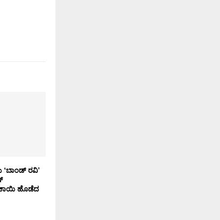
‘ಬಾಂಡ್ ರವಿ’
್
ಳಕಾಯಿ ಹೊಡೆದ