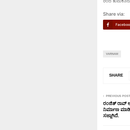
ರಿಂದ ತುಮಕೂರು,
Share via:
Faceboo
VARNAM
SHARE
PREVIOUS POS
ರಂಜಿತ್ ರಾವ್ 
ನಿರ್ಮಾಣ ಮಾಡಿ
ಸಜ್ಜಾಗಿದೆ.