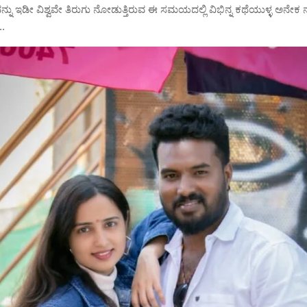
ವನ್ನು ಇಡೀ ವಿಶ್ವವೇ ತಿರುಗು ನೋಡುತ್ತಿರುವ ಈ ಸಮಯದಲ್ಲಿ ವಿಭಿನ್ನ ಕಥೆಯುಳ್ಳ ಅನೇಕ
..