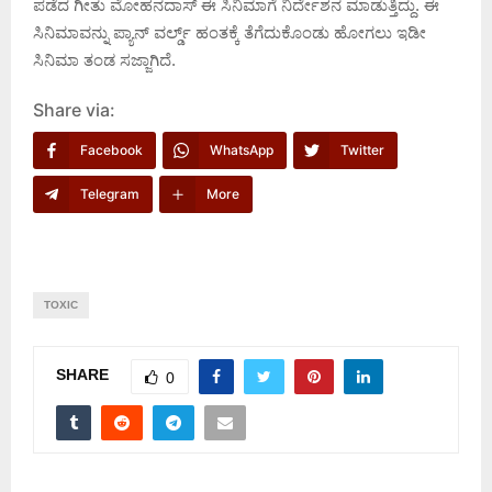
ಪಡೆದ ಗೀತು ಮೋಹನದಾಸ್ ಈ ಸಿನಿಮಾಗೆ ನಿರ್ದೇಶನ ಮಾಡುತ್ತಿದ್ದು. ಈ
ಸಿನಿಮಾವನ್ನು ಪ್ಯಾನ್‌ ವರ್ಲ್ಡ್‌ ಹಂತಕ್ಕೆ ತೆಗೆದುಕೊಂಡು ಹೋಗಲು ಇಡೀ
ಸಿನಿಮಾ ತಂಡ ಸಜ್ಜಾಗಿದೆ.
Share via:
Facebook
WhatsApp
Twitter
Telegram
More
TOXIC
SHARE
0