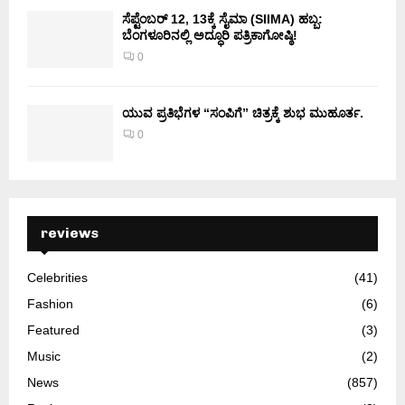
ಸೆಪ್ಟೆಂಬರ್ 12, 13ಕ್ಕೆ ಸೈಮಾ (SIIMA) ಹಬ್ಬ:
ಬೆಂಗಳೂರಿನಲ್ಲಿ ಅದ್ಧೂರಿ ಪತ್ರಿಕಾಗೋಷ್ಠಿ!
0
ಯುವ ಪ್ರತಿಭೆಗಳ “ಸಂಪಿಗೆ” ಚಿತ್ರಕ್ಕೆ ಶುಭ ಮುಹೂರ್ತ.
0
reviews
Celebrities
(41)
Fashion
(6)
Featured
(3)
Music
(2)
News
(857)