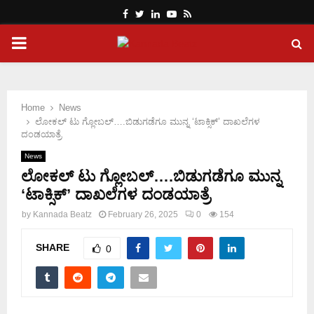
Facebook
Twitter
Linkedin
Youtube
Rss
PRIMARY
MENU
Home
News
ಲೋಕಲ್ ಟು ಗ್ಲೋಬಲ್….ಬಿಡುಗಡೆಗೂ ಮುನ್ನ ‘ಟಾಕ್ಸಿಕ್’ ದಾಖಲೆಗಳ
ದಂಡಯಾತ್ರೆ
News
ಲೋಕಲ್ ಟು ಗ್ಲೋಬಲ್….ಬಿಡುಗಡೆಗೂ ಮುನ್ನ
‘ಟಾಕ್ಸಿಕ್’ ದಾಖಲೆಗಳ ದಂಡಯಾತ್ರೆ
by
Kannada Beatz
February 26, 2025
0
154
SHARE
0