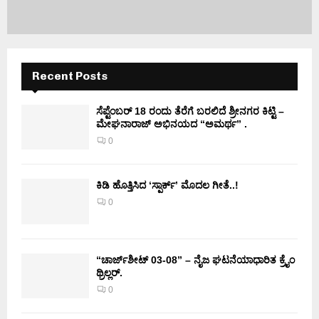
Recent Posts
ಸೆಪ್ಟೆಂಬರ್ 18 ರಂದು ತೆರೆಗೆ ಬರಲಿದೆ ಶ್ರೀನಗರ ಕಿಟ್ಟಿ –
ಮೇಘನಾರಾಜ್ ಅಭಿನಯದ “ಅಮರ್ಥ” .
0
ಕಿಡಿ‌‌ ಹೊತ್ತಿಸಿದ ‘ಸ್ಪಾರ್ಕ್’ ಮೊದಲ‌ ಗೀತೆ..!
0
“ಚಾರ್ಜ್‌ಶೀಟ್ 03-08” – ನೈಜ ಘಟನೆಯಾಧಾರಿತ ಕ್ರೈಂ
ಥ್ರಿಲ್ಲರ್.
0