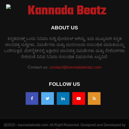
ABOUT US
ಕನ್ನಡಬೀಟ್ಜ್ ಒಂದು ಸಿನಿಮಾ ಸುದ್ದಿ ಪೋರ್ಟಲ್ ಆಗಿದ್ದು, ಇದು ಮುಖ್ಯವಾಗಿ ಕನ್ನಡ
ಚಲನಚಿತ್ರ ಸುದ್ದಿಗಳು, ವಿಮರ್ಶೆಗಳು ಮತ್ತು ಮನರಂಜನಾ ಸಂಬಂಧಿತ ಮಾಹಿತಿಯನ್ನು
ಒದಗಿಸುತ್ತದೆ. ವೆಬ್‌ಸೈಟ್‌ನಲ್ಲಿ ಇತ್ತೀಚಿನ ಚಲನಚಿತ್ರ ವಿಮರ್ಶೆಗಳು ಮತ್ತು ರೇಟಿಂಗ್‌ಗಳು
ಸೇರಿದಂತೆ ವಿವಿಧ ಸಿನಿಮಾ ಸಂಬಂಧಿತ ವಿಷಯಗಳು ಲಭ್ಯವಿವೆ.
Contact us:
contact@kannadabeatz.com
FOLLOW US
@2025 - kannadabeatz.com. All Right Reserved. Designed and Developed by