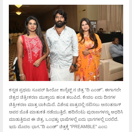
ಕನ್ನಡ ಪ್ರಥಮ ಸೂಪರ್ ಹೀರೋ ಕಾನ್ಸೆಪ್ಟ್ ನ ಚಿತ್ರ “ದಿ ಎಂಡ್”‌‌. ಈಗಾಗಲೇ
ಚಿತ್ರದ ಚಿತ್ರೀಕರಣ ಮುಕ್ತಾಯ ಹಂತ ತಲುಪಿದೆ. ಕೇವಲ ಐದು ದಿನಗಳ
ಚಿತ್ರೀಕರಣ ಮಾತ್ರ ಬಾಕಿಯಿದೆ. ವಿಶೇಷ ಪಾತ್ರದಲ್ಲಿ ನಟಿಸಲು ಅನಂತನಾಗ್
ಅವರ ಜೊತೆ ಮಾತುಕತೆ ನಡೆಯುತ್ತಿದೆ. ಹದಿನೆಂಟು ಪುರಾಣಗಳನ್ನು ಆಧರಿಸಿ
ಮಾಡುತ್ತಿರುವ ಈ ಚಿತ್ರ, ಒಂಭತ್ತು ಭಾಷೆಗಳಲ್ಲಿ ಐದು ಭಾಗಗಳಲ್ಲಿ ಬರಲಿದೆ.
ಇದು ಮೊದಲ ಭಾಗ.”ದಿ ಎಂಡ್” ಚಿತ್ರಕ್ಕೆ “PREAMBLE” ಎಂಬ