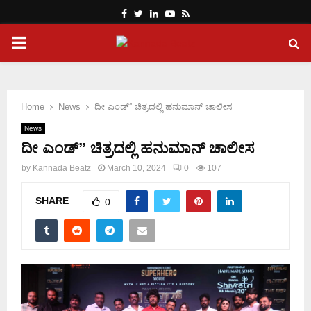
Facebook
Twitter
Linkedin
Youtube
Rss
PRIMARY
MENU
Home
News
ದೀ ಎಂಡ್” ಚಿತ್ರದಲ್ಲಿ ಹನುಮಾನ್ ಚಾಲೀಸ
News
ದೀ ಎಂಡ್” ಚಿತ್ರದಲ್ಲಿ ಹನುಮಾನ್ ಚಾಲೀಸ
by
Kannada Beatz
March 10, 2024
0
107
SHARE
0