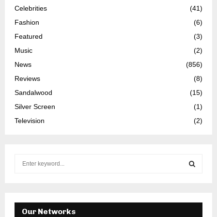
Celebrities
(41)
Fashion
(6)
Featured
(3)
Music
(2)
News
(856)
Reviews
(8)
Sandalwood
(15)
Silver Screen
(1)
Television
(2)
S
e
a
S
r
c
E
h
Our Networks