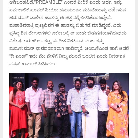
ಅಡಿಬರಹವಿದೆ.”PREAMBLE” ಎಂದರೆ ಪೀಠಿಕೆ ಎಂದು ಅರ್ಥ. ಇನ್ನು
ಸರ್ವಕಾಲಿಕ ಸೂಪರ್ ಹೀರೋ ಹನುಮಂತನ ಮಹಿಮೆಯನ್ನು ವರ್ಣಿಸುವ
ಹನುಮಾನ್ ಚಾಲೀಸ ಹಾಡನ್ನು ಈ ಚಿತ್ರದಲ್ಲಿ ಬಳಸಿಕೊಂಡಿದ್ದೇವೆ.
ಮಹಾಶಿವರಾತ್ರಿ ಪುಣ್ಯದಿವಸ ಈ ಹಾಡನ್ನು ಬಿಡುಗಡೆ ಮಾಡಿದ್ದೇವೆ. ಐದು
ಪ್ರಸಿದ್ದ ಶಿವ ದೇಗುಲಗಳಲ್ಲಿ ಏಕಕಾಲಕ್ಕೆ ಈ ಹಾಡು ಬಿಡುಗಡೆಯಾಗಿರುವುದು
ವಿಶೇಷ. ಅರುಣ್ ಆಂಡ್ರ್ಯೂ ಸಂಗೀತ ನೀಡಿರುವ ಈ ಹಾಡನ್ನು
ಮಧುಕುಮಾರ್ ಭಾವಪರವಶರಾಗಿ ಹಾಡಿದ್ದಾರೆ. ಅಂದುಕೊಂಡ ಹಾಗೆ ಆದರೆ
“ದಿ ಎಂಡ್” ಇದೇ ಮೇ ವೇಳೆಗೆ ನಿಮ್ಮ ಮುಂದೆ ಬರಲಿದೆ ಎಂದು ನಿರ್ದೇಶಕ
ಪವನ್ ಕುಮಾರ್ ತಿಳಿಸಿದರು.