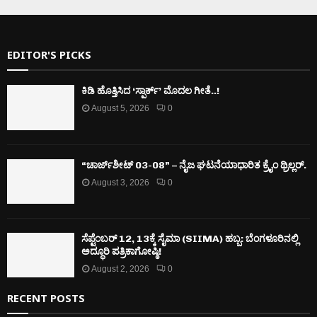
EDITOR'S PICKS
ಕಿಡಿ‌‌ ಹೊತ್ತಿಸಿದ ‘ಸ್ಪಾರ್ಕ್’ ಮೊದಲ‌ ಗೀತೆ..!
August 5, 2026
0
“ಚಾರ್ಜ್‌ಶೀಟ್ 03-08” – ನೈಜ ಘಟನೆಯಾಧಾರಿತ ಕ್ರೈಂ ಥ್ರಿಲ್ಲರ್.
August 3, 2026
0
ಸೆಪ್ಟೆಂಬರ್ 12, 13ಕ್ಕೆ ಸೈಮಾ (SIIMA) ಹಬ್ಬ: ಬೆಂಗಳೂರಿನಲ್ಲಿ
ಅದ್ಧೂರಿ ಪತ್ರಿಕಾಗೋಷ್ಠಿ!
August 2, 2026
0
RECENT POSTS