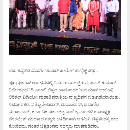
ಇದು ಕನ್ನಡದ ಮೊದಲ “ಸೂಪರ್ ಹೀರೋ” ಕಾನ್ಸೆಪ್ಟ್ ಚಿತ್ರ.
.
ಪುಣ್ಯ ಫಿಲಂಸ್ ಲಾಂಛನದಲ್ಲಿ ನಿರ್ಮಾಣವಾಗುತ್ತಿರುವ, ಪವನ್ ಕುಮಾರ್
ನಿರ್ದೇಶನದ “ದಿ ಎಂಡ್” ಚಿತ್ರದ ಹಾಡೊಂದರ(ಹನುಮಾನ್ ಚಾಲೀಸ)
ಲಿರಿಕಲ್ ವಿಡಿಯೋ ಮಹಾಶಿವರಾತ್ರಿಯ ಪುಣ್ಯದಿವಸ ಬಿಡುಗಡೆಯಾಯಿತು.
ನಿರ್ಮಾಪಕರಾದ ಶಿಲ್ಪ ಶ್ರೀನಿವಾಸ್, ಮಂಜುನಾಥ್, ಧರ್ಮಶ್ರೀ
ಮಂಜುನಾಥ್, ಕರ್ನಾಟಕ ಚಲನಚಿತ್ರ ವಾಣಿಜ್ಯ ಮಂಡಳಿ ಉಪಾಧ್ಯಕ್ಷ
ವೆಂಕಟೇಶ್ ಮುಂತಾದ ಗಣ್ಯರು ಅತಿಥಿಗಳಾಗಿ ಆಗಮಿಸಿ ಚಿತ್ರತಂಡಕ್ಕೆ ಶುಭ
ಕೋರಿದರು. ನಂತರ ಚಿತ್ರತಂಡದ ಸದಸ್ಯರು ಮಾತನಾಡಿದರು.