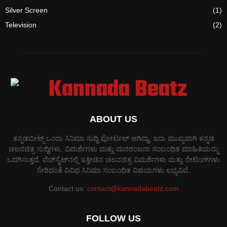
Silver Screen
(1)
Television
(2)
ABOUT US
ಕನ್ನಡಬೀಟ್ಜ್ ಒಂದು ಸಿನಿಮಾ ಸುದ್ದಿ ಪೋರ್ಟಲ್ ಆಗಿದ್ದು, ಇದು ಮುಖ್ಯವಾಗಿ ಕನ್ನಡ
ಚಲನಚಿತ್ರ ಸುದ್ದಿಗಳು, ವಿಮರ್ಶೆಗಳು ಮತ್ತು ಮನರಂಜನಾ ಸಂಬಂಧಿತ ಮಾಹಿತಿಯನ್ನು
ಒದಗಿಸುತ್ತದೆ. ವೆಬ್‌ಸೈಟ್‌ನಲ್ಲಿ ಇತ್ತೀಚಿನ ಚಲನಚಿತ್ರ ವಿಮರ್ಶೆಗಳು ಮತ್ತು ರೇಟಿಂಗ್‌ಗಳು
ಸೇರಿದಂತೆ ವಿವಿಧ ಸಿನಿಮಾ ಸಂಬಂಧಿತ ವಿಷಯಗಳು ಲಭ್ಯವಿವೆ.
Contact us:
contact@kannadabeatz.com
FOLLOW US