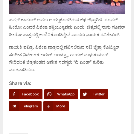
ಪವನ್ ಕುಮಾರ್ ಅವರು ಆಯ್ದುಕೊಂಡಿರುವ ಕಥೆ ಚೆನ್ನಾಗಿದೆ. ಸೂಪರ್
ಹೀರೋ ಎಂದರೆ ವಿಶೇಷ ಶಕ್ತಿಯುಳ್ಳವನು ಎಂದು. ಚಿತ್ರದಲ್ಲಿ ನಾನು ಸೂಪರ್
ಹೀರೋ ಪಾತ್ರದಲ್ಲಿ ಕಾಣಿಸಿಕೊಂಡಿದ್ದೇನೆ ಎಂದರು ನಾಯಕ ರವಿಶೇಖರ್.
ನಾಯಕಿ ಪವಿತ್ರ, ವಿಶೇಷ ಪಾತ್ರದಲ್ಲಿ ನಟಿಸಲಿರುವ ನಟಿ ಚೈತ್ರಾ ಕೊಟ್ಟೂರ್,
ಸಂಗೀತ ನಿರ್ದೇಶಕ ಅರುಣ್ ಆಂಡ್ರ್ಯೂ, ಗಾಯಕ ಮಧುಕುಮಾರ್
ಸೇರಿದಂತೆ ಚಿತ್ರತಂಡದ ಅನೇಕ ಸದಸ್ಯರು “ದಿ ಎಂಡ್” ಕುರಿತು
ಮಾತನಾಡಿದರು.
Share via:
Facebook
WhatsApp
Twitter
Telegram
More