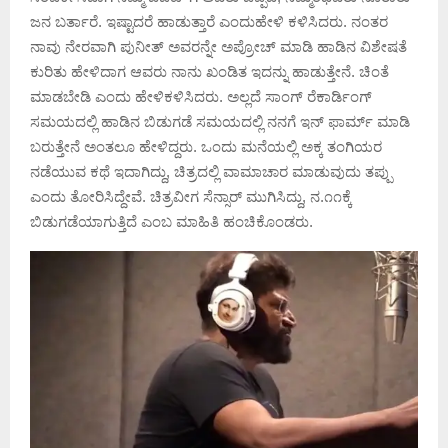
ಜನ ಬರ್ತಾರೆ. ಇಷ್ಟಾದರೆ ಹಾಡುತ್ತಾರೆ ಎಂದುಹೇಳಿ ಕಳಿಸಿದರು. ನಂತರ
ನಾವು ನೇರವಾಗಿ ಪುನೀತ್ ಅವರನ್ನೇ ಅಪ್ರೋಚ್ ಮಾಡಿ ಹಾಡಿನ ವಿಶೇಷತೆ
ಕುರಿತು ಹೇಳಿದಾಗ ಆವರು ನಾನು ಖಂಡಿತ ಇದನ್ನು ಹಾಡುತ್ತೇನೆ. ಚಿಂತೆ
ಮಾಡಬೇಡಿ ಎಂದು ಹೇಳಿಕಳಿಸಿದರು. ಅಲ್ಲದೆ ಸಾಂಗ್ ರೆಕಾರ್ಡಿಂಗ್
ಸಮಯದಲ್ಲಿ ಹಾಡಿನ ಬಿಡುಗಡೆ ಸಮಯದಲ್ಲಿ ನನಗೆ ಇನ್ ಫಾರ್ಮ್ ಮಾಡಿ
ಬರುತ್ತೇನೆ ಅಂತಲೂ ಹೇಳಿದ್ದರು. ಒಂದು ಮನೆಯಲ್ಲಿ ಅಕ್ಕ ತಂಗಿಯರ
ನಡೆಯುವ ಕಥೆ ಇದಾಗಿದ್ದು, ಚಿತ್ರದಲ್ಲಿ ವಾಮಾಚಾರ ಮಾಡುವುದು ತಪ್ಪು
ಎಂದು ತೋರಿಸಿದ್ದೇವೆ. ಚಿತ್ರವೀಗ ಸೆನ್ಸಾರ್ ಮುಗಿಸಿದ್ದು, ನ.೧೧ಕ್ಕೆ
ಬಿಡುಗಡೆಯಾಗುತ್ತಿದೆ ಎಂಬ ಮಾಹಿತಿ ಹಂಚಿಕೊಂಡರು.