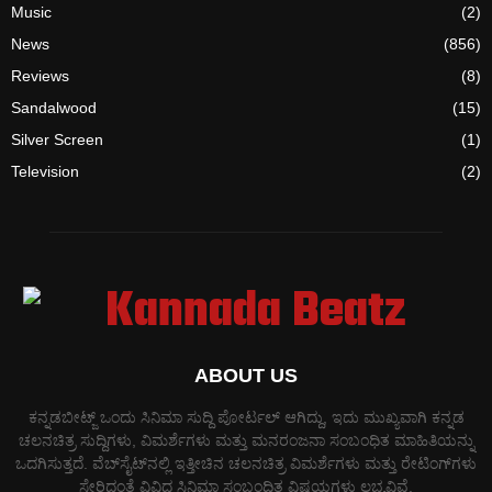
Music
(2)
News
(856)
Reviews
(8)
Sandalwood
(15)
Silver Screen
(1)
Television
(2)
ABOUT US
ಕನ್ನಡಬೀಟ್ಜ್ ಒಂದು ಸಿನಿಮಾ ಸುದ್ದಿ ಪೋರ್ಟಲ್ ಆಗಿದ್ದು, ಇದು ಮುಖ್ಯವಾಗಿ ಕನ್ನಡ
ಚಲನಚಿತ್ರ ಸುದ್ದಿಗಳು, ವಿಮರ್ಶೆಗಳು ಮತ್ತು ಮನರಂಜನಾ ಸಂಬಂಧಿತ ಮಾಹಿತಿಯನ್ನು
ಒದಗಿಸುತ್ತದೆ. ವೆಬ್‌ಸೈಟ್‌ನಲ್ಲಿ ಇತ್ತೀಚಿನ ಚಲನಚಿತ್ರ ವಿಮರ್ಶೆಗಳು ಮತ್ತು ರೇಟಿಂಗ್‌ಗಳು
ಸೇರಿದಂತೆ ವಿವಿಧ ಸಿನಿಮಾ ಸಂಬಂಧಿತ ವಿಷಯಗಳು ಲಭ್ಯವಿವೆ.