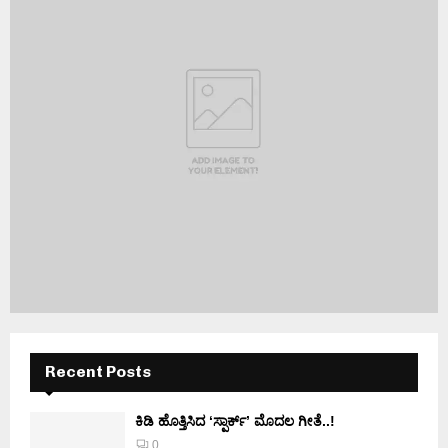
Recent Posts
ಕಿಡಿ‌‌ ಹೊತ್ತಿಸಿದ ‘ಸ್ಪಾರ್ಕ್’ ಮೊದಲ‌ ಗೀತೆ..!
0