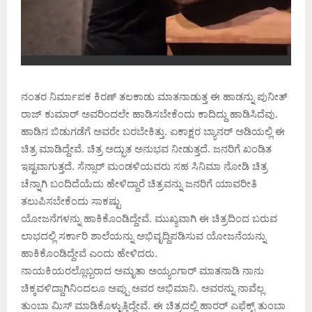
ನಂತರ ನಿರ್ಮಾಪಕ ಕಿರಣ್ ತಲಕಾಡು ಮಾತನಾಡುತ್ತ ಈ ಹಾಡನ್ನು ಪುನೀತ್
ರಾಜ್ ಕುಮಾರ್ ಅವರಿಂದಲೇ ಹಾಡಿಸಬೇಕೆಂದು ಕಾದಿದ್ದು ಹಾಡಿಸಿದೆವು.
ಹಾಡಿನ ಬಿಡುಗಡೆಗೆ ಅವರೇ ಬರಬೇಕಿತ್ತು. ಏಕಾಕ್ಷರ ಬ್ಯಾನರ್ ಅಡಿಯಲ್ಲಿ ಈ
ಚಿತ್ರ ಮಾಡಿದ್ದೇವೆ. ಚಿತ್ರ ಅದ್ಭುತ ಅನುಭವ ನೀಡುತ್ತದೆ. ಜನರಿಗೆ ಖಂಡಿತ
ಇಷ್ಟವಾಗುತ್ತದೆ. ಸೆನ್ಸಾರ್ ಮಂಡಳಿಯವರು ಸಹ ಸಿನಿಮಾ ನೋಡಿ ಚಿತ್ರ
ಚೆನ್ನಾಗಿ ಬಂದಿದೆಯೆದು ಹೇಳಿದ್ದಾರೆ ಚಿತ್ರವನ್ನು ಜನರಿಗೆ ಯಾವರೀತಿ
ತಲುಪಿಸಬೇಕೆಂದು ಸಾಕಷ್ಟು
ಯೋಜನೆಗಳನ್ನು ಹಾಕಿಕೊಂಡಿದ್ದೇವೆ. ಮುಖ್ಯವಾಗಿ ಈ ಚಿತ್ರದಿಂದ ಬರುವ
ಲಾಭದಲ್ಲಿ ಸರ್ಕಾರಿ ಶಾಲೆಯನ್ನು ಅಭಿವೃದ್ದಿಪಡಿಸುವ ಯೋಜನೆಯನ್ನು
ಹಾಕಿಕೊಂಡಿದ್ದೇವೆ ಎಂದು ಹೇಳಿದರು.
ನಾಯಕಿಯರಲ್ಲೊಬ್ಬರಾದ ಅಮೃತಾ ಅಯ್ಯಂಗಾರ್ ಮಾತನಾಡಿ ನಾನು
ಚಿಕ್ಕವಳಿದ್ದಾಗಿನಿಂದಲೂ ಅಪ್ಪು ಅವರ ಅಭಿಮಾನಿ. ಅವರನ್ನು ನಾವೆಲ್ಲ
ತುಂಬಾ ಮಿಸ್ ಮಾಡಿಕೊಳ್ಳುತ್ತಿದ್ದೇವೆ. ಈ ಚಿತ್ರದಲ್ಲಿ ಹಾರರ್ ಎಫೆಕ್ಟ್ ತುಂಬಾ