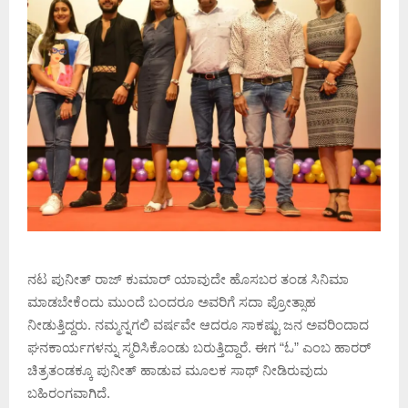
ನಟ ಪುನೀತ್ ರಾಜ್ ಕುಮಾರ್ ಯಾವುದೇ ಹೊಸಬರ ತಂಡ ಸಿನಿಮಾ
ಮಾಡಬೇಕೆಂದು ಮುಂದೆ ಬಂದರೂ ಅವರಿಗೆ ಸದಾ ಪ್ರೋತ್ಸಾಹ
ನೀಡುತ್ತಿದ್ದರು. ನಮ್ಮನ್ನಗಲಿ ವರ್ಷವೇ ಆದರೂ ಸಾಕಷ್ಟು ಜನ ಅವರಿಂದಾದ
ಘನಕಾರ್ಯಗಳನ್ನು ಸ್ಮರಿಸಿಕೊಂಡು ಬರುತ್ತಿದ್ದಾರೆ. ಈಗ “ಓ” ಎಂಬ ಹಾರರ್
ಚಿತ್ರತಂಡಕ್ಕೂ ಪುನೀತ್ ಹಾಡುವ ಮೂಲಕ ಸಾಥ್ ನೀಡಿರುವುದು
ಬಹಿರಂಗವಾಗಿದೆ.