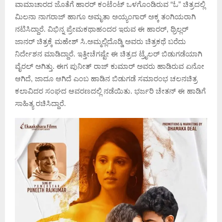
ವಾಮಾಚಾರದ ಜೊತೆಗೆ ಹಾರರ್ ಕಂಟೆಂಟ್ ಒಳಗೊಂಡಿರುವ “ಓ” ಚಿತ್ರದಲ್ಲಿ
ಮಿಲನಾ ನಾಗರಾಜ್ ಹಾಗೂ ಅಮೃತಾ ಅಯ್ಯಂಗಾರ್ ಅಕ್ಕ ತಂಗಿಯರಾಗಿ
ನಟಿಸಿದ್ದಾರೆ. ವಿಭಿನ್ನ ಪ್ರೇಮಕಥಾಹಂದರ ಇರುವ ಈ ಹಾರರ್, ಥ್ರಿಲ್ಲರ್
ಜಾನರ್ ಚಿತ್ರಕ್ಕೆ ಮಹೇಶ್ ಸಿ.ಅಮ್ಮಲ್ಲಿದೊಡ್ಡಿ ಅವರು ಚಿತ್ರಕಥೆ ಬರೆದು
ನಿರ್ದೇಶನ ಮಾಡಿದ್ದಾರೆ. ಇತ್ತೀಚೆಗಷ್ಟೇ ಈ ಚಿತ್ರದ ಟ್ರೈಲರ್ ಬಿಡುಗಡೆಯಾಗಿ
ವೈರಲ್ ಅಗಿತ್ತು. ಈಗ ಪುನೀತ್ ರಾಜ್ ಕುಮಾರ್ ಅವರು ಹಾಡಿರುವ ಏನೋ
ಆಗಿದೆ, ಜಾದೂ ಆಗಿದೆ ಎಂಬ ಹಾಡಿನ ಬಿಡುಗಡೆ ಸಮಾರಂಭ ಚಲನಚಿತ್ರ
ಕಲಾವಿದರ ಸಂಘದ ಆವರಣದಲ್ಲಿ ನಡೆಯಿತು. ಭರ್ಜರಿ ಚೇತನ್ ಈ ಹಾಡಿಗೆ
ಸಾಹಿತ್ಯ ರಚಿಸಿದ್ದಾರೆ.