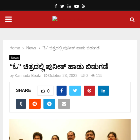
Facebook
Twitter
Linkedin
Youtube
Rss
PRIMARY
MENU
Home
News
“ಓ” ಚಿತ್ರದಲ್ಲಿ ಪುನೀತ್ ಹಾಡು ಬಿಡುಗಡೆ
News
“ಓ” ಚಿತ್ರದಲ್ಲಿ ಪುನೀತ್ ಹಾಡು ಬಿಡುಗಡೆ
by
Kannada Beatz
October 23, 2022
0
115
SHARE
0