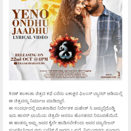
ಕಿರಣ್ ತಲಕಾಡು ಚಿತ್ರದ ಕಥೆ ಬರೆದು ಏಕಾಕ್ಷರ ಫಿಲಂಸ್ ಬ್ಯಾನರ್ ಅಡಿಯಲ್ಲಿ
ಈ ಚಿತ್ರವನ್ನು ನಿರ್ಮಾಣ ಮಾಡಿದ್ದಾರೆ.
ಈ ಸಂದರ್ಭದಲ್ಲಿ ಮಾತನಾಡಿದ ನಿರ್ದೇಶಕ ಮಹೇಶ್ ಸಿ.ಅಮ್ಮಲ್ಲಿದೊಡ್ಡಿ
ಇದು ಹಾರರ್ ಛಾಯೆಯ ಚಿತ್ರವೇ ಆದರೂ ಹೊಸತನದ ನಿರೂಪಣೆಯಿದೆ.
ಈ ಹಾಡನ್ನು ಅಪ್ಪು ಅವರ ಕೈಲೇ ಹಾಡಿಸಬೇಕೆಂದು ಅವರ ಮ್ಯಾನೇಜರ್
ಸಂಪರ್ಕಿಸಿದಾಗ ನಮ್ಮ ಬಜೆಟ್ ಗೆ ಅವರು ಒಪ್ಪದೆ, ನಿಮ್ಮಂಥವರು ನೂರಾರು