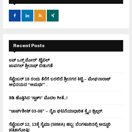
f
A
o
r
R
:
C
H
Recent Posts
ಲವ್ ಒನ್ಸ್ ಮೋರ್’ ಟೈಟಲ್
ಜಾವಗಲ್ ಶ್ರೀನಾಥ್ ಬಿಡುಗಡೆ
ಸೆಪ್ಟೆಂಬರ್ 18 ರಂದು ತೆರೆಗೆ ಬರಲಿದೆ ಶ್ರೀನಗರ ಕಿಟ್ಟಿ – ಮೇಘನಾರಾಜ್
ಅಭಿನಯದ “ಅಮರ್ಥ” .
ಕಿಡಿ‌‌ ಹೊತ್ತಿಸಿದ ‘ಸ್ಪಾರ್ಕ್’ ಮೊದಲ‌ ಗೀತೆ..!
“ಚಾರ್ಜ್‌ಶೀಟ್ 03-08” – ನೈಜ ಘಟನೆಯಾಧಾರಿತ ಕ್ರೈಂ ಥ್ರಿಲ್ಲರ್.
ಸೆಪ್ಟೆಂಬರ್ 12, 13ಕ್ಕೆ ಸೈಮಾ (SIIMA) ಹಬ್ಬ: ಬೆಂಗಳೂರಿನಲ್ಲಿ ಅದ್ಧೂರಿ
ಪತ್ರಿಕಾಗೋಷ್ಠಿ!