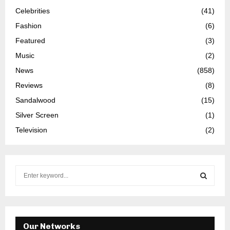
Celebrities
(41)
Fashion
(6)
Featured
(3)
Music
(2)
News
(858)
Reviews
(8)
Sandalwood
(15)
Silver Screen
(1)
Television
(2)
S
e
a
S
r
c
E
h
Our Networks