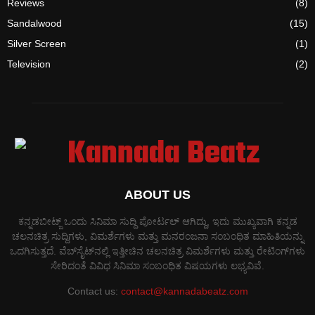
Reviews
(8)
Sandalwood
(15)
Silver Screen
(1)
Television
(2)
ABOUT US
ಕನ್ನಡಬೀಟ್ಜ್ ಒಂದು ಸಿನಿಮಾ ಸುದ್ದಿ ಪೋರ್ಟಲ್ ಆಗಿದ್ದು, ಇದು ಮುಖ್ಯವಾಗಿ ಕನ್ನಡ
ಚಲನಚಿತ್ರ ಸುದ್ದಿಗಳು, ವಿಮರ್ಶೆಗಳು ಮತ್ತು ಮನರಂಜನಾ ಸಂಬಂಧಿತ ಮಾಹಿತಿಯನ್ನು
ಒದಗಿಸುತ್ತದೆ. ವೆಬ್‌ಸೈಟ್‌ನಲ್ಲಿ ಇತ್ತೀಚಿನ ಚಲನಚಿತ್ರ ವಿಮರ್ಶೆಗಳು ಮತ್ತು ರೇಟಿಂಗ್‌ಗಳು
ಸೇರಿದಂತೆ ವಿವಿಧ ಸಿನಿಮಾ ಸಂಬಂಧಿತ ವಿಷಯಗಳು ಲಭ್ಯವಿವೆ.
Contact us:
contact@kannadabeatz.com