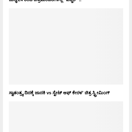
ಸ್ವಾತಂತ್ರ್ಯ ದಿನಕ್ಕೆ ಜಾನಕಿ vs ಸ್ಟೇಟ್ ಆಫ್ ಕೇರಳ’ ಚಿತ್ರ ಸ್ಟ್ರೀಮಿಂಗ್