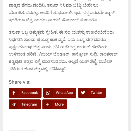
ಪಾತ್ರದ ಹೆಸರು ನಂದಿನಿ. ತನುಷ್ ಸಿನಿಮಾ ಬಿಟ್ಟು ಬೇರೇನೂ
ಯೋಚಿಸುವವರಲ್ಲ. ಅವರಿಗೆ ಶುಭವಾಗಲಿ. ಇದು ನನ್ನ ಎರಡನೇ ಪ್ಯಾನ್
ಇಂಡಿಯಾ ಚಿತ್ರ ಎಂದರು ನಾಯಕಿ ಸೋನಾಲ್ ಮೊಂತೆರೊ.
ತನುಷ್ ಒಬ್ಬ ಅತ್ಯುತ್ತಮ ಸ್ನೇಹಿತ. ಈ ಸಲ ಯಶಸ್ಸು ಕಾಣಲೇಬೇಕೆಂದು
ನಿರ್ಧರಿಸಿ ತುಂಬಾ ಪ್ರಯತ್ನ ಹಾಕಿದ್ದಾರೆ. ಇದು ಎಲ್ಲಾ ವರ್ಗದವರೂ
ಇಷ್ಟಪಡುವಂಥ ಚಿತ್ರ ಎಂದು ನಟ ರಾಜೇಂದ್ರ ಕಾರಂತ್ ಹೇಳಿದರು.
ಉಳಿದಂತೆ ಹರಿಣಿ, ವಿಜಯ್ ಚೆಂಡೂರ್, ಕಾಕ್ರೋಚ್ ಸುಧಿ, ಕಾಂತರಾಜ್
ಕಡ್ಡಿಪುಡಿ ಚಿತ್ರದ ಬಗ್ಗೆ ಮಾತನಾಡಿದರು. ಅಲ್ಲದೆ ಯಶ್ ಶೆಟ್ಟಿ, ರಾಜೇಶ್
ನಟರಂಗ ಕೂಡ ಚಿತ್ರದಲ್ಲಿ ನಟಿಸಿದ್ದಾರೆ.
Share via:
Facebook
WhatsApp
Twitter
Telegram
More