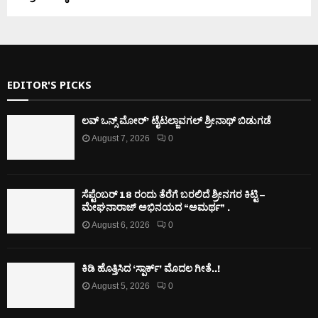
EDITOR'S PICKS
ಲವ್ ಒನ್ಸ್ ಮೋರ್’ ಟೈಟಲ್ಜಾವಗಲ್ ಶ್ರೀನಾಥ್ ಬಿಡುಗಡೆ
August 7, 2026
0
ಸೆಪ್ಟೆಂಬರ್ 18 ರಂದು ತೆರೆಗೆ ಬರಲಿದೆ ಶ್ರೀನಗರ ಕಿಟ್ಟಿ –
ಮೇಘನಾರಾಜ್ ಅಭಿನಯದ “ಅಮರ್ಥ” .
August 6, 2026
0
ಕಿಡಿ‌‌ ಹೊತ್ತಿಸಿದ ‘ಸ್ಪಾರ್ಕ್’ ಮೊದಲ‌ ಗೀತೆ..!
August 5, 2026
0