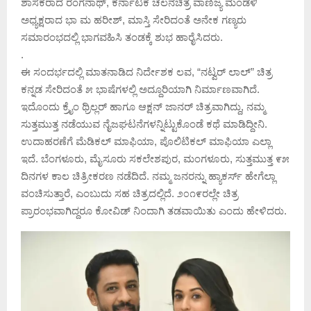
ಶಾಸಕರಾದ ರಂಗನಾಥ್, ಕರ್ನಾಟಕ ಚಲನಚಿತ್ರ ವಾಣಿಜ್ಯ ಮಂಡಳಿ
ಅಧ್ಯಕ್ಷರಾದ ಭಾ ಮ ಹರೀಶ್, ಮಾಸ್ತಿ ಸೇರಿದಂತೆ ಅನೇಕ ಗಣ್ಯರು
ಸಮಾರಂಭದಲ್ಲಿ ಭಾಗವಹಿಸಿ ತಂಡಕ್ಕೆ ಶುಭ ಹಾರೈಸಿದರು.
.
ಈ ಸಂದರ್ಭದಲ್ಲಿ ಮಾತನಾಡಿದ ನಿರ್ದೇಶಕ ಲವ, “ನಟ್ವರ್ ಲಾಲ್” ಚಿತ್ರ
ಕನ್ನಡ ಸೇರಿದಂತೆ ೫ ಭಾಷೆಗಳಲ್ಲಿ ಅದ್ದೂರಿಯಾಗಿ ನಿರ್ಮಾಣವಾಗಿದೆ.
ಇದೊಂದು ಕ್ರೈಂ ಥ್ರಿಲ್ಲರ್ ಹಾಗೂ ಆಕ್ಷನ್ ಜಾನರ್ ಚಿತ್ರವಾಗಿದ್ದು, ನಮ್ಮ
ಸುತ್ತಮುತ್ತ ನಡೆಯುವ ನೈಜಘಟನೆಗಳನ್ನಿಟ್ಟುಕೊಂಡೆ ಕಥೆ ಮಾಡಿದ್ದೀನಿ.
ಉದಾಹರಣೆಗೆ ಮೆಡಿಕಲ್ ಮಾಫಿಯಾ, ಪೊಲಿಟಿಕಲ್ ಮಾಫಿಯಾ ಎಲ್ಲಾ
ಇದೆ. ಬೆಂಗಳೂರು, ಮೈಸೂರು ಸಕಲೇಶಪುರ, ಮಂಗಳೂರು, ಸುತ್ತಮುತ್ತ ೯೫
ದಿನಗಳ ಕಾಲ ಚಿತ್ರೀಕರಣ ನಡೆದಿದೆ. ನಮ್ಮ ಜನರನ್ನು ಹ್ಯಾಕರ್ಸ್ ಹೇಗೆಲ್ಲಾ
ವಂಚಿಸುತ್ತಾರೆ, ಎಂಬುದು ಸಹ ಚಿತ್ರದಲ್ಲಿದೆ. ೨೦೧೯ರಲ್ಲೇ ಚಿತ್ರ
ಪ್ರಾರಂಭವಾಗಿದ್ದರೂ ಕೋವಿಡ್ ನಿಂದಾಗಿ ತಡವಾಯಿತು ಎಂದು ಹೇಳಿದರು.