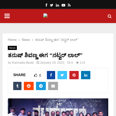
Facebook
Twitter
Linkedin
Youtube
Rss
PRIMARY
MENU
Home
News
ತನುಷ್ ಶಿವಣ್ಣ ಈಗ “ನಟ್ವರ್ ಲಾಲ್”
News
ತನುಷ್ ಶಿವಣ್ಣ ಈಗ “ನಟ್ವರ್ ಲಾಲ್”
by
Kannada Beatz
January 19, 2023
0
114
SHARE
0