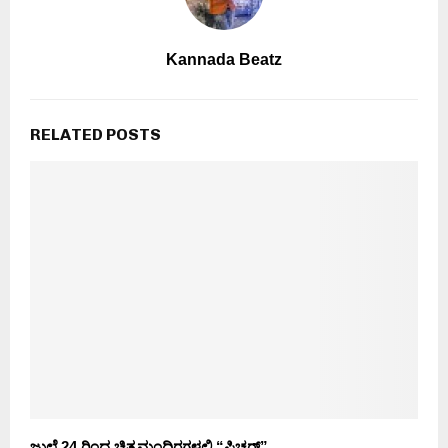
Kannada Beatz
RELATED POSTS
ಜುಲೈ 24 ರಿಂದ ಚಿತ್ರಮಂದಿರಗಳಲ್ಲಿ “ಪಿಚ್ಚರ್”..