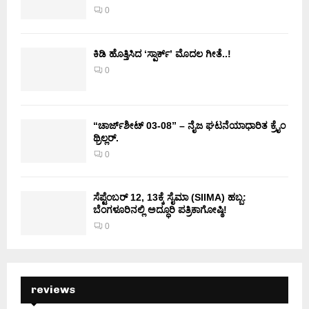
0
ಕಿಡಿ‌‌ ಹೊತ್ತಿಸಿದ ‘ಸ್ಪಾರ್ಕ್’ ಮೊದಲ‌ ಗೀತೆ..!
0
“ಚಾರ್ಜ್‌ಶೀಟ್ 03-08” – ನೈಜ ಘಟನೆಯಾಧಾರಿತ ಕ್ರೈಂ
ಥ್ರಿಲ್ಲರ್.
0
ಸೆಪ್ಟೆಂಬರ್ 12, 13ಕ್ಕೆ ಸೈಮಾ (SIIMA) ಹಬ್ಬ:
ಬೆಂಗಳೂರಿನಲ್ಲಿ ಅದ್ಧೂರಿ ಪತ್ರಿಕಾಗೋಷ್ಠಿ!
0
reviews