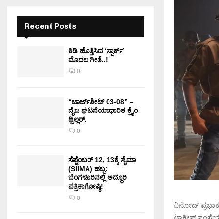
Recent Posts
ಕಿಡಿ‌‌ ಹೊತ್ತಿಸಿದ ‘ಸ್ಪಾರ್ಕ್’
ಮೊದಲ‌ ಗೀತೆ..!
0
“ಚಾರ್ಜ್‌ಶೀಟ್ 03-08” –
ನೈಜ ಘಟನೆಯಾಧಾರಿತ ಕ್ರೈಂ
ಥ್ರಿಲ್ಲರ್.
0
ಸೆಪ್ಟೆಂಬರ್ 12, 13ಕ್ಕೆ ಸೈಮಾ
(SIIMA) ಹಬ್ಬ:
ಬೆಂಗಳೂರಿನಲ್ಲಿ ಅದ್ಧೂರಿ
ಪತ್ರಿಕಾಗೋಷ್ಠಿ!
0
ವಿನೋದ್ ಪ್ರಭಾಕ
ಟಾಕೀಸ್ ಸಂಸ್ಥೆ