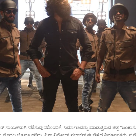
ರ್ ನಾಯಕನಾಗಿ ನಟಿಸುವುದರೊಂದಿಗೆ, ನಿರ್ಮಾಣವನ್ನು ಮಾಡುತ್ತಿರುವ ಚಿತ್ರ “ಲಂಕಾಸ
ಯ ಮೊದಲ ಚಿತ್ರವೂ ಹೌದು. ನಿಶಾ ವಿನೋದ್ ಪ್ರಭಾಕರ್ ಈ ಚಿತ್ರದ ನಿರ್ಮಾಪಕರು. ಪ