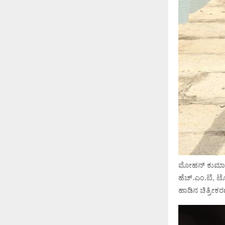
ಮೋಹನ್ ಕುಮಾರ್ 
ಹೆಚ್.ಎಂ.ಟಿ, ಟೊರ
ಹಾಡಿನ ಚಿತ್ರೀಕರ