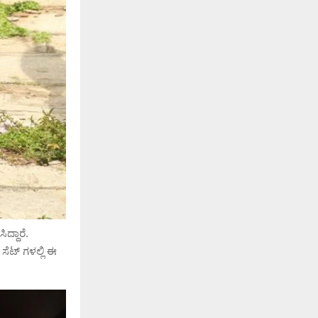
್ದಾರೆ.
 ಸೆಟ್ ಗಳಲ್ಲಿ ಈ