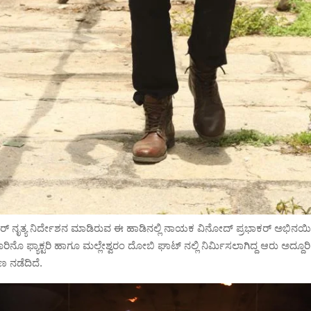
ನೃತ್ಯ ನಿರ್ದೇಶನ ಮಾಡಿರುವ ಈ ಹಾಡಿನಲ್ಲಿ ನಾಯಕ ವಿನೋದ್ ಪ್ರಭಾಕರ್ ಅಭಿನಯಿಸಿದ
ಿನೊ ಫ್ಯಾಕ್ಟರಿ ಹಾಗೂ ಮಲ್ಲೇಶ್ವರಂ ದೋಬಿ ಘಾಟ್ ನಲ್ಲಿ ನಿರ್ಮಿಸಲಾಗಿದ್ದ ಆರು ಅದ್ದೂರಿ
ಣ ನಡೆದಿದೆ.