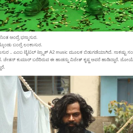
 ನಿಂತ ಅಂದ್ರೆ ಭಸ್ಮಾಸುರ.
ಡ್ಕೊಂಡು ಬಂದ್ರೆ ಲಂಕಾಸುರ.
ುರ .. ಎಂಬ ಟೈಟಲ್ ಟ್ರ್ಯಾಕ್ A2 music ಮೂಲಕ ಬಿಡುಗಡೆಯಾಗಿದೆ. ಸಾಕಷ್ಟು ಸಂಖ್
ದೆ. ಚೇತನ್ ಕುಮಾರ್ ಬರೆದಿರುವ ಈ ಹಾಡನ್ನು ವಿಜೇತ್ ಕೃಷ್ಣ ಅವರೆ ಹಾಡಿದ್ದಾರೆ. ಜೋಯೆಲ್
ಾರೆ.