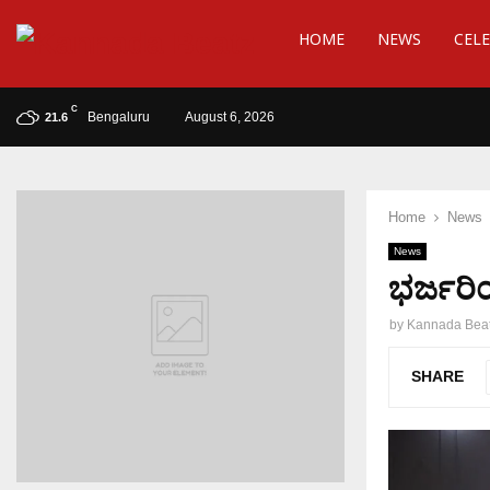
HOME
NEWS
CELE
C
Bengaluru
August 6, 2026
21.6
Home
News
News
ಭರ್ಜರಿ
by
Kannada Bea
SHARE