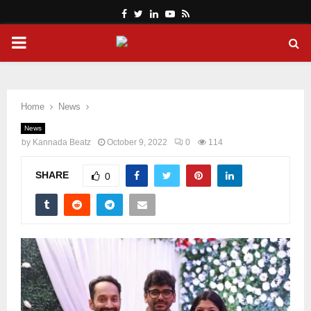
Facebook
Twitter
Linkedin
Youtube
Rss
PRIMARY
MENU
Home
News
News
by
Kannada Beatz
October 9, 2022
0
114
SHARE
0