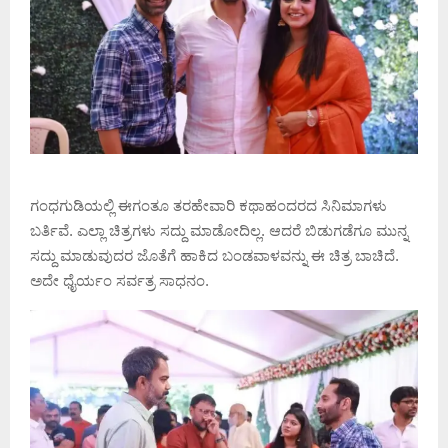
ಗಂಧಗುಡಿಯಲ್ಲಿ ಈಗಂತೂ ತರಹೇವಾರಿ ಕಥಾಹಂದರದ ಸಿನಿಮಾಗಳು
ಬರ್ತಿವೆ. ಎಲ್ಲಾ ಚಿತ್ರಗಳು ಸದ್ದು ಮಾಡೋದಿಲ್ಲ. ಆದರೆ ಬಿಡುಗಡೆಗೂ ಮುನ್ನ
ಸದ್ದು ಮಾಡುವುದರ ಜೊತೆಗೆ ಹಾಕಿದ ಬಂಡವಾಳವನ್ನು ಈ ಚಿತ್ರ ಬಾಚಿದೆ.
ಅದೇ ಧೈರ್ಯಂ ಸರ್ವತ್ರ ಸಾಧನಂ.