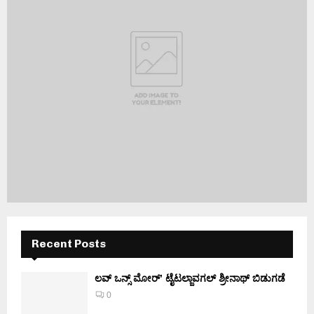
Recent Posts
ಲವ್ ಒನ್ಸ್ ಮೋರ್’ ಟೈಟಲ್ಜಾವಗಲ್ ಶ್ರೀನಾಥ್ ಬಿಡುಗಡೆ
0