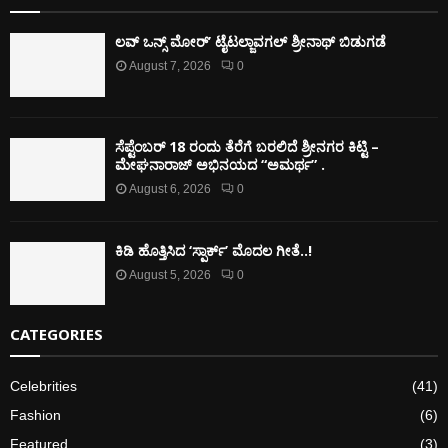
ಲವ್ ಒನ್ಸ್ ಮೋರ್’ ಟೈಟಲ್ಜಾವಗಲ್ ಶ್ರೀನಾಥ್ ಬಿಡುಗಡೆ
August 7, 2026
0
ಸೆಪ್ಟೆಂಬರ್ 18 ರಂದು ತೆರೆಗೆ ಬರಲಿದೆ ಶ್ರೀನಗರ ಕಿಟ್ಟಿ –
ಮೇಘನಾರಾಜ್ ಅಭಿನಯದ “ಅಮರ್ಥ” .
August 6, 2026
0
ಕಿಡಿ‌‌ ಹೊತ್ತಿಸಿದ ‘ಸ್ಪಾರ್ಕ್’ ಮೊದಲ‌ ಗೀತೆ..!
August 5, 2026
0
CATEGORIES
Celebrities
(41)
Fashion
(6)
Featured
(3)