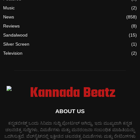
Music
(2)
News
(858)
Reviews
(8)
Sandalwood
(15)
Silver Screen
(1)
Television
(2)
ABOUT US
ಕನ್ನಡಬೀಟ್ಜ್ ಒಂದು ಸಿನಿಮಾ ಸುದ್ದಿ ಪೋರ್ಟಲ್ ಆಗಿದ್ದು, ಇದು ಮುಖ್ಯವಾಗಿ ಕನ್ನಡ
ಚಲನಚಿತ್ರ ಸುದ್ದಿಗಳು, ವಿಮರ್ಶೆಗಳು ಮತ್ತು ಮನರಂಜನಾ ಸಂಬಂಧಿತ ಮಾಹಿತಿಯನ್ನು
ಒದಗಿಸುತ್ತದೆ. ವೆಬ್‌ಸೈಟ್‌ನಲ್ಲಿ ಇತ್ತೀಚಿನ ಚಲನಚಿತ್ರ ವಿಮರ್ಶೆಗಳು ಮತ್ತು ರೇಟಿಂಗ್‌ಗಳು