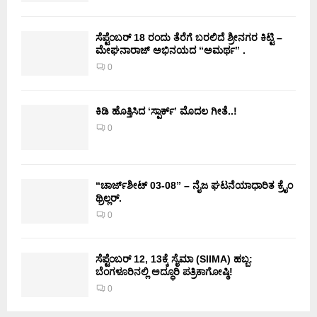
ಸೆಪ್ಟೆಂಬರ್ 18 ರಂದು ತೆರೆಗೆ ಬರಲಿದೆ ಶ್ರೀನಗರ ಕಿಟ್ಟಿ –
ಮೇಘನಾರಾಜ್ ಅಭಿನಯದ “ಅಮರ್ಥ” .
0
ಕಿಡಿ‌‌ ಹೊತ್ತಿಸಿದ ‘ಸ್ಪಾರ್ಕ್’ ಮೊದಲ‌ ಗೀತೆ..!
0
“ಚಾರ್ಜ್‌ಶೀಟ್ 03-08” – ನೈಜ ಘಟನೆಯಾಧಾರಿತ ಕ್ರೈಂ
ಥ್ರಿಲ್ಲರ್.
0
ಸೆಪ್ಟೆಂಬರ್ 12, 13ಕ್ಕೆ ಸೈಮಾ (SIIMA) ಹಬ್ಬ:
ಬೆಂಗಳೂರಿನಲ್ಲಿ ಅದ್ಧೂರಿ ಪತ್ರಿಕಾಗೋಷ್ಠಿ!
0