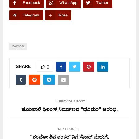
Facebook
WhatsApp
Twitter
Telegram
More
DHOOM
SHARE
0
PREVIOUS POST
ಹೊಂಬಾಳೆ ಫಿಲಂಸ್ ನಿರ್ಮಾಣದ “ಧೂಮಂ” ಆರಂಭ.
NEXT POST
“ಶಂಭೋ ಶಿವ ಶಂಕರ”ನಿಗೆ ಸೆನ್ಸಾರ್ ಮೆಚ್ಚುಗೆ.