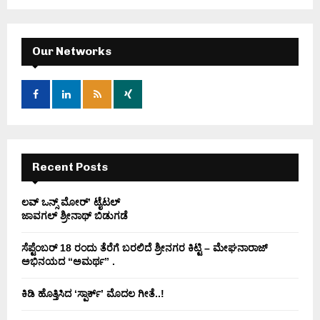
a
S
r
c
E
h
Our Networks
f
A
o
r
R
:
C
H
Recent Posts
ಲವ್ ಒನ್ಸ್ ಮೋರ್’ ಟೈಟಲ್
ಜಾವಗಲ್ ಶ್ರೀನಾಥ್ ಬಿಡುಗಡೆ
ಸೆಪ್ಟೆಂಬರ್ 18 ರಂದು ತೆರೆಗೆ ಬರಲಿದೆ ಶ್ರೀನಗರ ಕಿಟ್ಟಿ – ಮೇಘನಾರಾಜ್
ಅಭಿನಯದ “ಅಮರ್ಥ” .
ಕಿಡಿ‌‌ ಹೊತ್ತಿಸಿದ ‘ಸ್ಪಾರ್ಕ್’ ಮೊದಲ‌ ಗೀತೆ..!