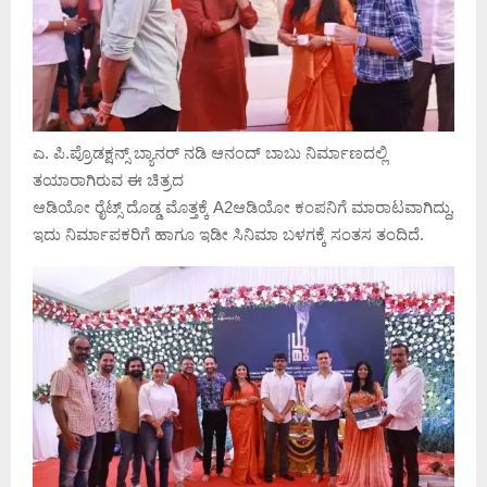
ಎ. ಪಿ.ಪ್ರೊಡಕ್ಷನ್ಸ್ ಬ್ಯಾನರ್ ನಡಿ ಆನಂದ್ ಬಾಬು ನಿರ್ಮಾಣದಲ್ಲಿ
ತಯಾರಾಗಿರುವ ಈ ಚಿತ್ರದ
ಆಡಿಯೋ ರೈಟ್ಸ್ ದೊಡ್ಡ ಮೊತ್ತಕ್ಕೆ A2ಆಡಿಯೋ ಕಂಪನಿಗೆ ಮಾರಾಟವಾಗಿದ್ದು,
ಇದು ನಿರ್ಮಾಪಕರಿಗೆ ಹಾಗೂ ಇಡೀ ಸಿನಿಮಾ ಬಳಗಕ್ಕೆ ಸಂತಸ ತಂದಿದೆ.