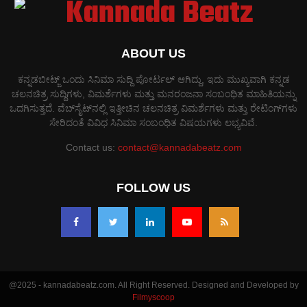
ABOUT US
ಕನ್ನಡಬೀಟ್ಜ್ ಒಂದು ಸಿನಿಮಾ ಸುದ್ದಿ ಪೋರ್ಟಲ್ ಆಗಿದ್ದು, ಇದು ಮುಖ್ಯವಾಗಿ ಕನ್ನಡ
ಚಲನಚಿತ್ರ ಸುದ್ದಿಗಳು, ವಿಮರ್ಶೆಗಳು ಮತ್ತು ಮನರಂಜನಾ ಸಂಬಂಧಿತ ಮಾಹಿತಿಯನ್ನು
ಒದಗಿಸುತ್ತದೆ. ವೆಬ್‌ಸೈಟ್‌ನಲ್ಲಿ ಇತ್ತೀಚಿನ ಚಲನಚಿತ್ರ ವಿಮರ್ಶೆಗಳು ಮತ್ತು ರೇಟಿಂಗ್‌ಗಳು
ಸೇರಿದಂತೆ ವಿವಿಧ ಸಿನಿಮಾ ಸಂಬಂಧಿತ ವಿಷಯಗಳು ಲಭ್ಯವಿವೆ.
Contact us:
contact@kannadabeatz.com
FOLLOW US
@2025 - kannadabeatz.com. All Right Reserved. Designed and Developed by
Filmyscoop