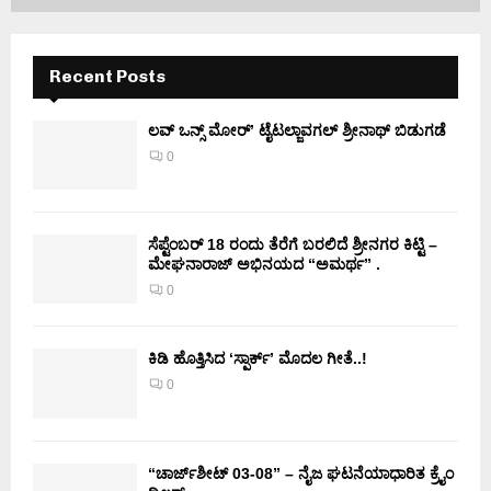
Recent Posts
ಲವ್ ಒನ್ಸ್ ಮೋರ್’ ಟೈಟಲ್ಜಾವಗಲ್ ಶ್ರೀನಾಥ್ ಬಿಡುಗಡೆ
0
ಸೆಪ್ಟೆಂಬರ್ 18 ರಂದು ತೆರೆಗೆ ಬರಲಿದೆ ಶ್ರೀನಗರ ಕಿಟ್ಟಿ –
ಮೇಘನಾರಾಜ್ ಅಭಿನಯದ “ಅಮರ್ಥ” .
0
ಕಿಡಿ‌‌ ಹೊತ್ತಿಸಿದ ‘ಸ್ಪಾರ್ಕ್’ ಮೊದಲ‌ ಗೀತೆ..!
0
“ಚಾರ್ಜ್‌ಶೀಟ್ 03-08” – ನೈಜ ಘಟನೆಯಾಧಾರಿತ ಕ್ರೈಂ