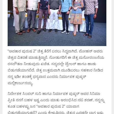
“ಅವತಾರ ಪುರುಷ 2” ಚಿತ್ರ ತೆರೆಗೆ ಬರಲು ಸಿದ್ದವಾಗಿದೆ. ಮೋಹನ್ ಅವರು
ಚಿತ್ರದ ವಿತರಣೆ ಮಾಡುತ್ತಿದ್ದಾರೆ. ನೋಡುಗರಿಗೆ ಈ ಚಿತ್ರ ಮನೋರಂಜನೆಯ
ರಸದೌತಣ ನೀಡುವುದು ಖಚಿತ. ಸದ್ಯದಲ್ಲೇ ಟ್ರೇಲರ್ ಹಾಗೂ ಹಾಡು
ಬಿಡುಗಡೆಯಾಗಲಿದೆ. ಚಿತ್ರ ಉತ್ತಮವಾಗಿ ಮೂಡಿಬರಲು ಸಹಕಾರ ನೀಡಿದ
ನನ್ನ ಇಡೀ ತಂಡಕ್ಕೆ ಧನ್ಯವಾದ ಎಂದರು‌ ನಿರ್ಮಾಪಕ ಪುಷ್ಕರ್
ಮಲ್ಲಿಕಾರ್ಜುನಯ್ಯ.
ನಿರ್ದೇಶಕ ಸಿಂಪಲ್ ಸುನಿ ಹಾಗೂ ನಿರ್ಮಾಪಕ ಪುಷ್ಕರ್ ಅವರ ಸಿನಿಮಾ
ಪ್ರೀತಿ ನನಗೆ ಬಹಳ ಇಷ್ಟ ಎಂದು ಮಾತು ಆರಂಭಿಸಿದ ನಟ ಶರಣ್, ನನ್ನನ್ನು
ಕೂಡ ಬಹಳಷ್ಟು ಜನ “ಅವತಾರ ಪುರುಷ 2” ಯಾವಾಗ
ಬಿಡುಗಡೆಯಾಗುತ್ತದೆ? ಎಂದು ಕೇಳುತ್ತಿದ್ದರು. ಚಿತ್ರದ ಎರಡನೇ ಭಾಗ ಇಷ್ಟು