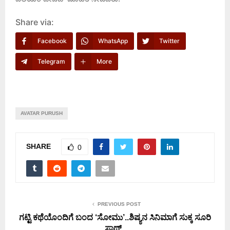
Share via:
Facebook
WhatsApp
Twitter
Telegram
More
AVATAR PURUSH
SHARE
0
PREVIOUS POST
ಗಟ್ಟಿ ಕಥೆಯೊಂದಿಗೆ ಬಂದ ‘ಸೋಮು’..ಶಿಷ್ಯನ ಸಿನಿಮಾಗೆ ಸುಕ್ಕ ಸೂರಿ
ಸಾಥ್..