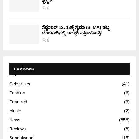
ಥ್ರಿಲ್ಲರ್.
0
ಸೆಪ್ಟೆಂಬರ್ 12, 13ಕ್ಕೆ ಸೈಮಾ (SIIMA) ಹಬ್ಬ:
ಬೆಂಗಳೂರಿನಲ್ಲಿ ಅದ್ಧೂರಿ ಪತ್ರಿಕಾಗೋಷ್ಠಿ!
0
reviews
Celebrities
(41)
Fashion
(6)
Featured
(3)
Music
(2)
News
(858)
Reviews
(8)
Sandalwood
(15)