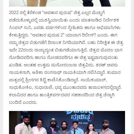
2022 ರಲ್ಲಿ ತೆರೆಕಂಡ “ಅವತಾರ ಪುರುಷ” ಚಿತ್ರ ಎಲ್ಲರ ಮೆಚ್ಚುಗೆ
ಪಡೆದುಕೊಳ್ಳುವಲ್ಲಿ ಯಶಸ್ವಿಯಾಯಿತು ಎಂದು ಮಾತನಾಡಿದ ನಿರ್ದೇಶಕ
ಸಿಂಪಲ್ ಸುನಿ, ಎರಡು ವರ್ಷಗಳಿಂದ ಸ್ನೇಹಿತರು ಹಾಗೂ ಅಭಿಮಾನಿಗಳು
ಕೇಳುತ್ತಿದ್ದರು. “ಅವತಾರ ಪುರುಷ 2” ಯಾವಾಗ ರಿಲೀಸ್? ಎಂದು. ಈಗ
ನಮ್ಮ ಚಿತ್ರದ ಬಿಡುಗಡೆಗೆ ದಿನಾಂಕ ನಿಗದಿಯಾಗಿದೆ. ಬಹು ನಿರೀಕ್ಷಿತ ಈ ಚಿತ್ರ
ಇದೇ 22ರಂದು ರಾಜ್ಯಾದ್ಯಂತ ಬಿಡುಗಡೆಯಾಗುತ್ತಿದೆ. ಚಿತ್ರದ ಮೊದಲ ಭಾಗ
ನೋಡಿದವರಿಗು ಹಾಗೂ ನೋಡದವರಿಗೂ ಈ ಚಿತ್ರ ಇಷ್ಟವಾಗುವುದಂತು
ಖಂಡಿತ. ಅಂತಹ ಉತ್ತಮ ಮನೋರಂಜನಾ ಚಿತ್ರವಿದು. ಶರಣ್ ಅವರು
ನಾಯಕನಾಗಿ, ಆಶಿಕಾ ರಂಗನಾಥ್ ನಾಯಕಿಯಾಗಿ ನಟಿಸಿದ್ದಾರೆ. ಕುಮಾರ
ಪಾತ್ರದಲ್ಲಿ ಶ್ರೀನಗರ ಕಿಟ್ಟಿ ಕಾಣಿಸಿಕೊಂಡಿದ್ದಾರೆ. ಸಾಯಿಕುಮಾರ್,
ಸಾಧುಕೋಕಿಲ, ಸುಧಾರಾಣಿ, ಭವ್ಯ ಮುಂತಾದವರು ತಾರಾಬಳಗದಲ್ಲಿದ್ದಾರೆ.
ಕಲಾವಿದರ ಹಾಗೂ ತಾಂತ್ರಿಕವರ್ಗದವರ ಸಹಕಾರದಿಂದ ಚಿತ್ರ ಚೆನ್ನಾಗಿ
ಬಂದಿದೆ ಎಂದರು.