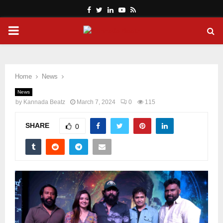
Facebook
Twitter
Linkedin
Youtube
Rss
PRIMARY
MENU
Home
News
News
by
Kannada Beatz
March 7, 2024
0
115
SHARE
0