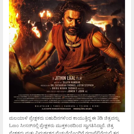
ಮಲಯಾಳಿ ಪ್ರೇಕ್ಷಕರು ಬಹುದಿನಗಳಿಂದ ಕಾಯುತ್ತಿದ್ದ ಈ 3ಡಿ ಚಿತ್ರವನ್ನು
ಓಣಂ ಸೀಸನ್‌ನಲ್ಲಿ ಪ್ರೇಕ್ಷಕರು ಮುಕ್ತಕಂಠದಿಂದ ಸ್ವಾಗತಿಸಿದ್ದಾರೆ. ಚಿತ್ರ
ಪ್ರೇಕ್ಷಕರು ಮತ್ತು ವಿಮರ್ಶಕರ ಮೆಚ್ಚುಗೆಯೊಂದಿಗೆ ಗಲ್ಲಾಪೆಟ್ಟಿಗೆಯಲ್ಲಿ ತನ್ನ