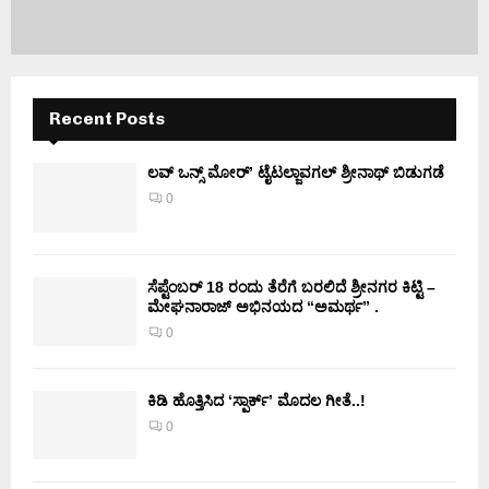
Recent Posts
ಲವ್ ಒನ್ಸ್ ಮೋರ್’ ಟೈಟಲ್ಜಾವಗಲ್ ಶ್ರೀನಾಥ್ ಬಿಡುಗಡೆ
0
ಸೆಪ್ಟೆಂಬರ್ 18 ರಂದು ತೆರೆಗೆ ಬರಲಿದೆ ಶ್ರೀನಗರ ಕಿಟ್ಟಿ –
ಮೇಘನಾರಾಜ್ ಅಭಿನಯದ “ಅಮರ್ಥ” .
0
ಕಿಡಿ‌‌ ಹೊತ್ತಿಸಿದ ‘ಸ್ಪಾರ್ಕ್’ ಮೊದಲ‌ ಗೀತೆ..!
0