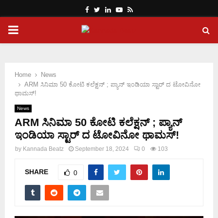
Facebook
Twitter
Linkedin
Youtube
Rss
PRIMARY
MENU
Home
News
ARM ಸಿನಿಮಾ 50 ಕೋಟಿ ಕಲೆಕ್ಷನ್ ; ಪ್ಯಾನ್ ಇಂಡಿಯಾ ಸ್ಟಾರ್ ದ ಟೋವಿನೋ
ಥಾಮಸ್!
News
ARM ಸಿನಿಮಾ 50 ಕೋಟಿ ಕಲೆಕ್ಷನ್ ; ಪ್ಯಾನ್
ಇಂಡಿಯಾ ಸ್ಟಾರ್ ದ ಟೋವಿನೋ ಥಾಮಸ್!
by
Kannada Beatz
September 18, 2024
0
103
SHARE
0