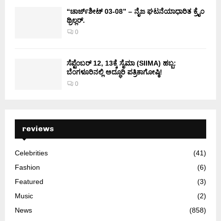
“ಚಾರ್ಜ್‌ಶೀಟ್ 03-08” – ನೈಜ ಘಟನೆಯಾಧಾರಿತ ಕ್ರೈಂ
ಥ್ರಿಲ್ಲರ್.
0
ಸೆಪ್ಟೆಂಬರ್ 12, 13ಕ್ಕೆ ಸೈಮಾ (SIIMA) ಹಬ್ಬ:
ಬೆಂಗಳೂರಿನಲ್ಲಿ ಅದ್ಧೂರಿ ಪತ್ರಿಕಾಗೋಷ್ಠಿ!
0
reviews
Celebrities
(41)
Fashion
(6)
Featured
(3)
Music
(2)
News
(858)