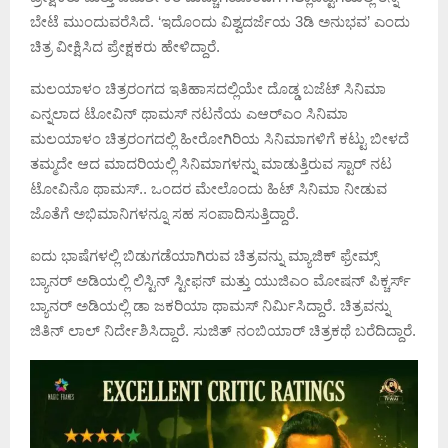
ಬೇಟೆ ಮುಂದುವರೆಸಿದೆ. ‘ಇದೊಂದು ವಿಶ್ವದರ್ಜೆಯ 3ಡಿ ಅನುಭವ’ ಎಂದು
ಚಿತ್ರ ವೀಕ್ಷಿಸಿದ ಪ್ರೇಕ್ಷಕರು ಹೇಳಿದ್ದಾರೆ.
ಮಲಯಾಳಂ ಚಿತ್ರರಂಗದ ಇತಿಹಾಸದಲ್ಲಿಯೇ ದೊಡ್ಡ ಬಜೆಟ್‌ ಸಿನಿಮಾ
ಎನ್ನಲಾದ ಟೋವಿನ್‌ ಥಾಮಸ್‌ ನಟನೆಯ ಎಆರ್‌ಎಂ ಸಿನಿಮಾ
ಮಲಯಾಳಂ ಚಿತ್ರರಂಗದಲ್ಲಿ ಹೀರೋಗಿರಿಯ ಸಿನಿಮಾಗಳಿಗೆ ಕಟ್ಟು ಬೀಳದೆ
ತಮ್ಮದೇ ಆದ ಮಾದರಿಯಲ್ಲಿ ಸಿನಿಮಾಗಳನ್ನು ಮಾಡುತ್ತಿರುವ ಸ್ಟಾರ್ ನಟ
ಟೋವಿನೊ ಥಾಮಸ್.. ಒಂದರ ಮೇಲೊಂದು ಹಿಟ್ ಸಿನಿಮಾ ನೀಡುವ
ಜೊತೆಗೆ ಅಭಿಮಾನಿಗಳನ್ನೂ ಸಹ ಸಂಪಾದಿಸುತ್ತಿದ್ದಾರೆ.
ಐದು ಭಾಷೆಗಳಲ್ಲಿ ಬಿಡುಗಡೆಯಾಗಿರುವ ಚಿತ್ರವನ್ನು ಮ್ಯಾಜಿಕ್ ಫ್ರೇಮ್ಸ್
ಬ್ಯಾನರ್ ಅಡಿಯಲ್ಲಿ ಲಿಸ್ಟಿನ್ ಸ್ಟೀಫನ್ ಮತ್ತು ಯುಜಿಎಂ ಮೋಷನ್ ಪಿಕ್ಚರ್ಸ್
ಬ್ಯಾನರ್ ಅಡಿಯಲ್ಲಿ ಡಾ ಜಕರಿಯಾ ಥಾಮಸ್ ನಿರ್ಮಿಸಿದ್ದಾರೆ. ಚಿತ್ರವನ್ನು
ಜಿತಿನ್ ಲಾಲ್ ನಿರ್ದೇಶಿಸಿದ್ದಾರೆ. ಸುಜಿತ್ ನಂಬಿಯಾರ್ ಚಿತ್ರಕಥೆ ಬರೆದಿದ್ದಾರೆ.