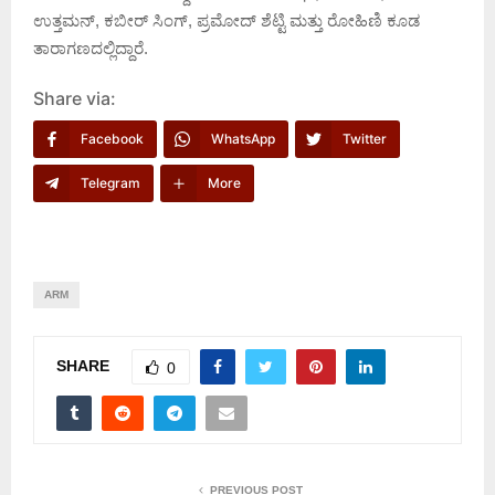
ಉತ್ತಮನ್, ಕಬೀರ್ ಸಿಂಗ್, ಪ್ರಮೋದ್ ಶೆಟ್ಟಿ ಮತ್ತು ರೋಹಿಣಿ ಕೂಡ
ತಾರಾಗಣದಲ್ಲಿದ್ದಾರೆ.
Share via:
Facebook
WhatsApp
Twitter
Telegram
More
ARM
SHARE
0
PREVIOUS POST