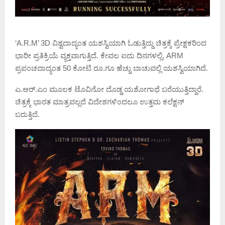
‘A.R.M’ 3D ವಿಶ್ವದಾದ್ಯಂತ ಯಶಸ್ವಿಯಾಗಿ ಓಡುತ್ತಿದ್ದು ಚಿತ್ರಕ್ಕೆ ಪ್ರೇಕ್ಷಕರಿಂದ
ಭಾರೀ ಪ್ರತಿಕ್ರಿಯೆ ವ್ಯಕ್ತವಾಗುತ್ತಿದೆ. ಕೇವಲ ಐದು ದಿನಗಳಲ್ಲಿ, ARM
ಪ್ರಪಂಚದಾದ್ಯಂತ 50 ಕೋಟಿ ರೂ.ಗೂ ಹೆಚ್ಚು ಬಾಚುವಲ್ಲಿ ಯಶಸ್ವಿಯಾಗಿದೆ.
ಎ.ಆರ್.ಎಂ ಮೂಲಕ ಟೊವಿನೋ ದೊಡ್ಡ ಯಶೋಗಾಥೆ ಬರೆಯುತ್ತಿದ್ದಾರೆ.
ಚಿತ್ರಕ್ಕೆ ಭಾರತ ಮಾತ್ರವಲ್ಲದೆ ವಿದೇಶಗಳಿಂದಲೂ ಉತ್ತಮ ಕಲೆಕ್ಷನ್
ಬರುತ್ತಿದೆ.