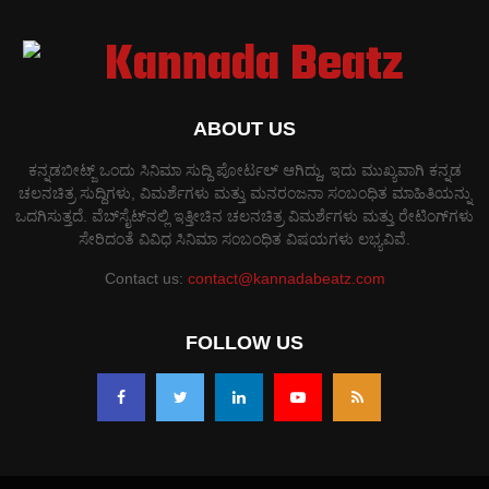
ABOUT US
ಕನ್ನಡಬೀಟ್ಜ್ ಒಂದು ಸಿನಿಮಾ ಸುದ್ದಿ ಪೋರ್ಟಲ್ ಆಗಿದ್ದು, ಇದು ಮುಖ್ಯವಾಗಿ ಕನ್ನಡ
ಚಲನಚಿತ್ರ ಸುದ್ದಿಗಳು, ವಿಮರ್ಶೆಗಳು ಮತ್ತು ಮನರಂಜನಾ ಸಂಬಂಧಿತ ಮಾಹಿತಿಯನ್ನು
ಒದಗಿಸುತ್ತದೆ. ವೆಬ್‌ಸೈಟ್‌ನಲ್ಲಿ ಇತ್ತೀಚಿನ ಚಲನಚಿತ್ರ ವಿಮರ್ಶೆಗಳು ಮತ್ತು ರೇಟಿಂಗ್‌ಗಳು
ಸೇರಿದಂತೆ ವಿವಿಧ ಸಿನಿಮಾ ಸಂಬಂಧಿತ ವಿಷಯಗಳು ಲಭ್ಯವಿವೆ.
Contact us:
contact@kannadabeatz.com
FOLLOW US