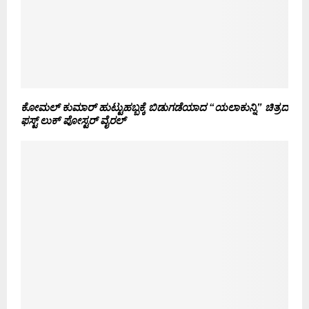
ಕೋಮಲ್ ಕುಮಾರ್ ಹುಟ್ಟುಹಬ್ಬಕ್ಕೆ ಬಿಡುಗಡೆಯಾದ “ಯಲಾಕುನ್ನಿ” ಚಿತ್ರದ
ಫಸ್ಟ್ ಲುಕ್
ಪೋಸ್ಟರ್ ವೈರಲ್