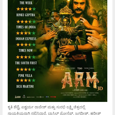
ಕೃತಿ ಶೆಟ್ಟಿ, ಐಶ್ವರ್ಯ ರಾಜೇಶ್ ಮತ್ತು ಸುರಭಿ ಲಕ್ಷ್ಮಿ ಚಿತ್ರದಲ್ಲಿ
ನಾಯಕಿಯರಾಗಿ ನಟಿಸಿದ್ದಾರೆ. ಬಾಸಿಲ್ ಜೋಸೆಫ್, ಜಗದೀಶ್, ಹರೀಶ್