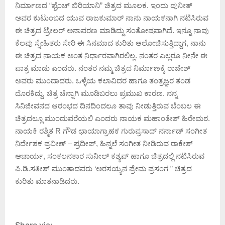
ನಿರ್ಮಾಣದ “ಫ್ರೆಂಚ್ ಬಿರಿಯಾನಿ” ಚಿತ್ರದ ಮೂಲಕ. ಇಂದು ಪುನೀತ್
ಅವರ ಕುಟುಂಬದ ಯುವ ರಾಜಕುಮಾರ್ ನಾನು ನಾಯಕನಾಗಿ ನಟಿಸಿರುವ
ಈ ಚಿತ್ರದ ಟ್ರೇಲರ್ ಅನಾವರಣ ಮಾಡಿದ್ದು ಸಂತೋಷವಾಗಿದೆ. ಇನ್ನೂ ನಾವು
ಕೆಲವು ಸ್ನೇಹಿತರು ಸೇರಿ ಈ ಸಿನಮಾದ ಕುರಿತು ಆಲೋಚಿಸುತ್ತಿದ್ದಾಗ,‌‌ ನಾನು
ಈ ಚಿತ್ರದ ನಾಯಕ ಅಂತ ನಿರ್ಧಾರವಾಗಿರಲಿಲ್ಲ. ನಂತರ ಎಲ್ಲರೂ ನೀನೇ ಈ
ಪಾತ್ರ ಮಾಡು ಎಂದರು. ನಂತರ ನಮ್ಮ ಚಿತ್ರದ ನಿರ್ಮಾಣಕ್ಕೆ ರಾಜೇಶ್
ಅವರು ಮುಂದಾದರು. ಒಳ್ಳೆಯ ಕಲಾವಿದರ ಹಾಗೂ ತಂತ್ರಜ್ಞರ ತಂಡ
ದೊರಕಿದ್ದು, ಚಿತ್ರ ಚೆನ್ನಾಗಿ‌ ಮೂಡಿಬರಲು ಪ್ರಮುಖ ಕಾರಣ. ನನ್ನ
ಸಿನಿಜೀವನದ ಆರಂಭದ ದಿನದಿಂದಲೂ ತಾವು ನೀಡುತ್ತಿರುವ ಬೆಂಬಲ ಈ
ಚಿತ್ರದಲ್ಲೂ ಮುಂದುವರೆಯಲಿ ಎಂದರು ನಾಯಕ ಮಹಾಂತೇಶ್ ಹಿರೇಮಠ.
ನಾಯಕಿ ರಶ್ಮಿತ R ಗೌಡ ಛಾಯಾಗ್ರಾಹಕ ಗುರುಪ್ರಸಾದ್ ನರ್ನಾಡ್ ಸಂಗೀತ
ನಿರ್ದೇಶಕ ಪ್ರವೀಣ್ – ಪ್ರದೀಪ್, ಹಿನ್ನಲೆ ಸಂಗೀತ ನೀಡಿರುವ ರಾಕೇಶ್
ಆಚಾರ್ಯ, ಸಂಕಲನಕಾರ ಸುನೀಲ್ ಕಶ್ಯಪ್ ಹಾಗೂ ಚಿತ್ರದಲ್ಲಿ ನಟಿಸಿರುವ
ಪಿ.ಡಿ.ಸತೀಶ್ ಮುಂತಾದವರು ‘ಅರಸಯ್ಯನ ಪ್ರೇಮ ಪ್ರಸಂಗ ” ಚಿತ್ರದ
ಕುರಿತು ಮಾತನಾಡಿದರು.
Share via: