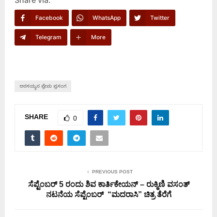
Facebook
WhatsApp
Twitter
Telegram
More
ಅರಸಯ್ಯನ ಪ್ರೇಮ ಪ್ರಸಂಗ
SHARE
0
PREVIOUS POST
ಸೆಪ್ಟೆಂಬರ್ 5 ರಂದು ಶಿವ ಕಾರ್ತಿಕೇಯನ್ – ರುಕ್ಮಿಣಿ ವಸಂತ್
ನಟನೆಯ ಸೆಪ್ಟೆಂಬರ್ ‌ “ಮದರಾಸಿ” ಚಿತ್ರ ತೆರೆಗೆ