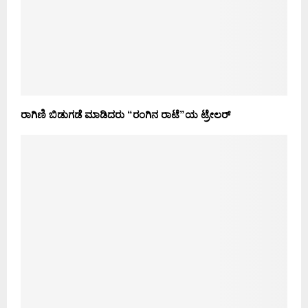
ರಾಗಿಣಿ ಬಿಡುಗಡೆ ಮಾಡಿದರು “ರಂಗಿನ ರಾಟೆ”ಯ ಟ್ರೇಲರ್