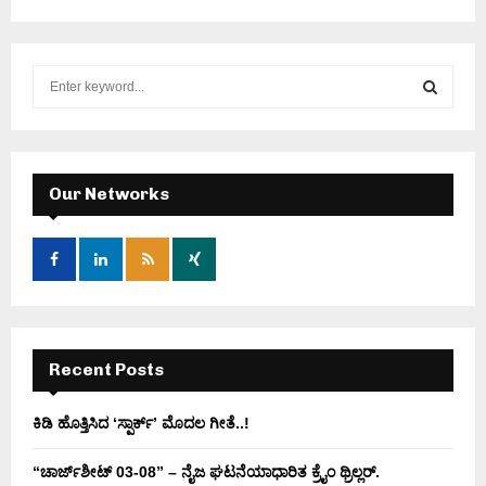
S
e
a
S
r
c
E
h
Our Networks
f
A
o
r
R
:
C
H
Recent Posts
ಕಿಡಿ‌‌ ಹೊತ್ತಿಸಿದ ‘ಸ್ಪಾರ್ಕ್’ ಮೊದಲ‌ ಗೀತೆ..!
“ಚಾರ್ಜ್‌ಶೀಟ್ 03-08” – ನೈಜ ಘಟನೆಯಾಧಾರಿತ ಕ್ರೈಂ ಥ್ರಿಲ್ಲರ್.