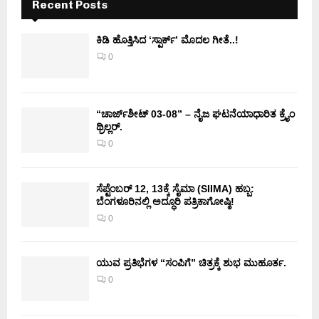
Recent Posts
ಕಿಡಿ‌‌ ಹೊತ್ತಿಸಿದ ‘ಸ್ಪಾರ್ಕ್’ ಮೊದಲ‌ ಗೀತೆ..!
0
“ಚಾರ್ಜ್‌ಶೀಟ್ 03-08” – ನೈಜ ಘಟನೆಯಾಧಾರಿತ ಕ್ರೈಂ
ಥ್ರಿಲ್ಲರ್.
0
ಸೆಪ್ಟೆಂಬರ್ 12, 13ಕ್ಕೆ ಸೈಮಾ (SIIMA) ಹಬ್ಬ:
ಬೆಂಗಳೂರಿನಲ್ಲಿ ಅದ್ಧೂರಿ ಪತ್ರಿಕಾಗೋಷ್ಠಿ!
0
ಯುವ ಪ್ರತಿಭೆಗಳ “ಸಂಪಿಗೆ” ಚಿತ್ರಕ್ಕೆ ಶುಭ ಮುಹೂರ್ತ.
0