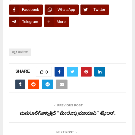
Facebook
WhatsApp
Twitter
Telegram
More
ಸ್ಪುಕಿ ಕಾಲೇಜ್
SHARE
0
PREVIOUS POST
ಮನಸೂರೆಗೊಳ್ಳುತ್ತಿದೆ “ಮೇಲೊಬ್ಬ ಮಾಯಾವಿ” ಟ್ರೇಲರ್.
NEXT POST