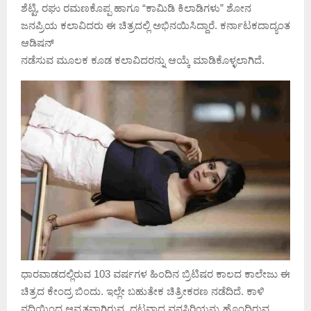
ಶೆಟ್ಟಿ, ರಘು ರಮಣಕೊಪ್ಪ ಹಾಗೂ “ಕಾಮಿಡಿ ಕಿಲಾಡಿಗಳು” ಶೋನ‌
ಜನಪ್ರಿಯ ಕಲಾವಿದರು ಈ ಚಿತ್ರದಲ್ಲಿ ಅಭಿನಯಿಸಿದ್ದಾರೆ. ಕರ್ನಾಟಕದಾದ್ಯಂತ
ಆಡಿಷನ್
ನಡೆಸುವ ಮೂಲಕ ಕೂಡ ಕಲಾವಿದರನ್ನು ಆಯ್ಕೆ ಮಾಡಿಕೊಳ್ಳಲಾಗಿದೆ.
ಧಾರವಾಡದಲ್ಲಿರುವ 103 ವರ್ಷಗಳ ಹಿಂದಿನ ಬ್ರಿಟಿಷರ ಕಾಲದ ಕಾಲೇಜು ಈ
ಚಿತ್ರದ ಕೇಂದ್ರ ಬಿಂದು. ಇಲ್ಲೇ ಬಹುತೇಕ ಚಿತ್ರೀಕರಣ ನಡೆದಿದೆ. ಕಾಳಿ
ನದಿಯಿಂದ ಆವೃತವಾಗಿರುವ, ದಟ್ಟವಾದ ವನಸಿರಿಯನ್ನು ಹೊಂದಿರುವ