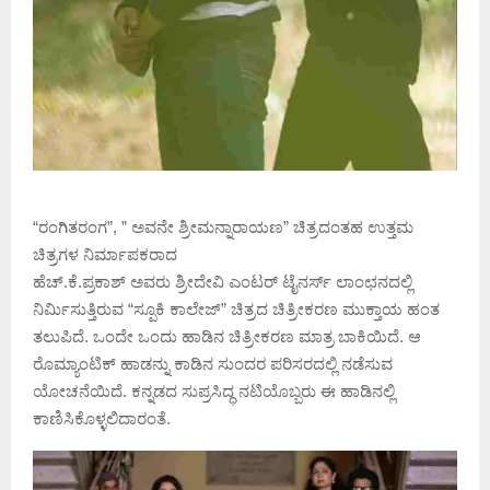
“ರಂಗಿತರಂಗ”, ” ಅವನೇ ಶ್ರೀಮನ್ನಾರಾಯಣ” ಚಿತ್ರದಂತಹ ಉತ್ತಮ
ಚಿತ್ರಗಳ ನಿರ್ಮಾಪಕರಾದ
ಹೆಚ್.ಕೆ.ಪ್ರಕಾಶ್ ಅವರು ಶ್ರೀದೇವಿ ಎಂಟರ್ ಟೈನರ್ಸ್ ಲಾಂಛನದಲ್ಲಿ
ನಿರ್ಮಿಸುತ್ತಿರುವ “ಸ್ಪೂಕಿ ಕಾಲೇಜ್” ಚಿತ್ರದ ಚಿತ್ರೀಕರಣ ಮುಕ್ತಾಯ ಹಂತ
ತಲುಪಿದೆ. ಒಂದೇ ಒಂದು ಹಾಡಿನ ಚಿತ್ರೀಕರಣ ಮಾತ್ರ ಬಾಕಿಯಿದೆ. ಆ
ರೊಮ್ಯಾಂಟಿಕ್ ಹಾಡನ್ನು ಕಾಡಿನ ಸುಂದರ ಪರಿಸರದಲ್ಲಿ ನಡೆಸುವ
ಯೋಚನೆಯಿದೆ. ಕನ್ನಡದ ಸುಪ್ರಸಿದ್ಧ ನಟಿಯೊಬ್ಬರು ಈ ಹಾಡಿನಲ್ಲಿ
ಕಾಣಿಸಿಕೊಳ್ಳಲಿದಾರಂತೆ.