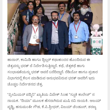
ಹಾರಾರ್, ಕಾಮಿಡಿ ಹಾಗೂ ಥ್ರಿಲ್ಲರ್ ಕಥಾಹಂದರ ಹೊಂದಿರುವ ಈ
ಚಿತ್ರವನ್ನು ಭರತ್ ಜೆ ನಿರ್ದೇಶಿಸುತ್ತಿದ್ದಾರೆ. ಕಥೆ, ಚಿತ್ರಕಥೆ ಹಾಗು
ಸಂಭಾಷಣೆಯನ್ನು ಭರತ್ ಅವರೆ ಬರೆದಿದ್ದಾರೆ. ರೆಡಿಯೋ ಹಾಗೂ ಪ್ರಚಾರ
ವಿಭಾಗದಲ್ಲಿ ಕೆಲಸ ಮಾಡಿರುವ ಅನುಭವವಿರುವ ಭರತ್ ಅವರಿಗೆ ಇದು
ಚೊಚ್ಚಲ ನಿರ್ದೇಶನದ ಚಿತ್ರ.
“ಪ್ರೀಮಿಯರ್ ಪದ್ಮಿನಿ” ಖ್ಯಾತಿಯ ವಿವೇಕ್ ಸಿಂಹ “ಸ್ಪೂಕಿ ಕಾಲೇಜ್” ನ
ನಾಯಕ. “ದಿಯಾ” ಮೂಲಕ ಹೆಸರಾಗಿರುವ ಖುಷಿ ರವಿ ನಾಯಕಿ. ಅಜಯ್
ಪೃಥ್ವಿ, ಹನುಮಂತೇ ಗೌಡ, ಕೆ.ಪಿ.ಶ್ರೀಧರ್, ವಿಜಯ್ ಚೆಂಡೂರ್, ಶರಣ್ಯ