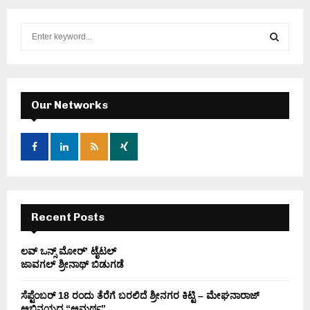
S
e
a
S
r
c
E
h
Our Networks
f
A
o
r
R
:
C
H
Recent Posts
ಲವ್ ಒನ್ಸ್ ಮೋರ್’ ಟೈಟಲ್
ಜಾವಗಲ್ ಶ್ರೀನಾಥ್ ಬಿಡುಗಡೆ
ಸೆಪ್ಟೆಂಬರ್ 18 ರಂದು ತೆರೆಗೆ ಬರಲಿದೆ ಶ್ರೀನಗರ ಕಿಟ್ಟಿ – ಮೇಘನಾರಾಜ್
ಅಭಿನಯದ “ಅಮರ್ಥ” .