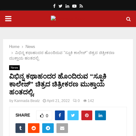
Facebook
Twitter
Linkedin
Youtube
Rss
PRIMARY
MENU
Home
News
ವಿಭಿನ್ನ ಕಥಾಹಂದರ ಹೊಂದಿರುವ “ಸ್ಪೂಕಿ ಕಾಲೇಜ್” ಚಿತ್ರದ ಚಿತ್ರೀಕರಣ
ಮುಕ್ತಾಯ ಹಂತದಲ್ಲಿ.
News
ವಿಭಿನ್ನ ಕಥಾಹಂದರ ಹೊಂದಿರುವ “ಸ್ಪೂಕಿ
ಕಾಲೇಜ್” ಚಿತ್ರದ ಚಿತ್ರೀಕರಣ ಮುಕ್ತಾಯ
ಹಂತದಲ್ಲಿ.
by
Kannada Beatz
April 21, 2022
0
142
SHARE
0