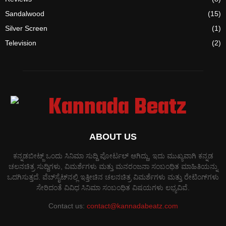
Sandalwood
(15)
Silver Screen
(1)
Television
(2)
ABOUT US
ಕನ್ನಡಬೀಟ್ಜ್ ಒಂದು ಸಿನಿಮಾ ಸುದ್ದಿ ಪೋರ್ಟಲ್ ಆಗಿದ್ದು, ಇದು ಮುಖ್ಯವಾಗಿ ಕನ್ನಡ
ಚಲನಚಿತ್ರ ಸುದ್ದಿಗಳು, ವಿಮರ್ಶೆಗಳು ಮತ್ತು ಮನರಂಜನಾ ಸಂಬಂಧಿತ ಮಾಹಿತಿಯನ್ನು
ಒದಗಿಸುತ್ತದೆ. ವೆಬ್‌ಸೈಟ್‌ನಲ್ಲಿ ಇತ್ತೀಚಿನ ಚಲನಚಿತ್ರ ವಿಮರ್ಶೆಗಳು ಮತ್ತು ರೇಟಿಂಗ್‌ಗಳು
ಸೇರಿದಂತೆ ವಿವಿಧ ಸಿನಿಮಾ ಸಂಬಂಧಿತ ವಿಷಯಗಳು ಲಭ್ಯವಿವೆ.
Contact us:
contact@kannadabeatz.com