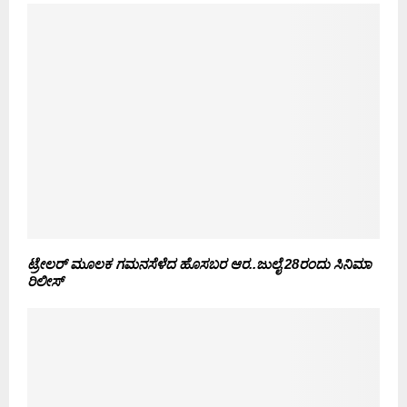
ಟ್ರೇಲರ್ ಮೂಲಕ ಗಮನಸೆಳೆದ ಹೊಸಬರ ಆರ..ಜುಲೈ 28ರಂದು ಸಿನಿಮಾ
ರಿಲೀಸ್