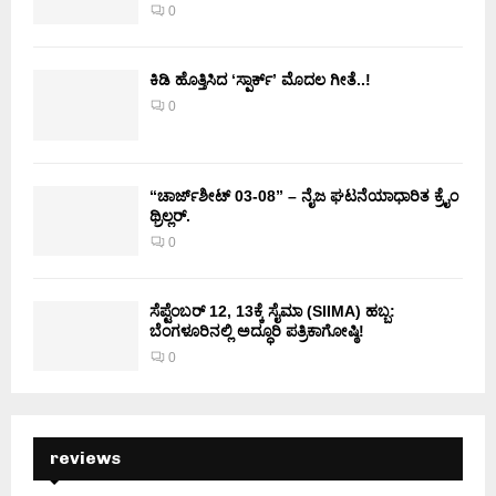
0
ಕಿಡಿ‌‌ ಹೊತ್ತಿಸಿದ ‘ಸ್ಪಾರ್ಕ್’ ಮೊದಲ‌ ಗೀತೆ..!
0
“ಚಾರ್ಜ್‌ಶೀಟ್ 03-08” – ನೈಜ ಘಟನೆಯಾಧಾರಿತ ಕ್ರೈಂ
ಥ್ರಿಲ್ಲರ್.
0
ಸೆಪ್ಟೆಂಬರ್ 12, 13ಕ್ಕೆ ಸೈಮಾ (SIIMA) ಹಬ್ಬ:
ಬೆಂಗಳೂರಿನಲ್ಲಿ ಅದ್ಧೂರಿ ಪತ್ರಿಕಾಗೋಷ್ಠಿ!
0
reviews