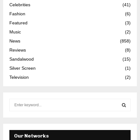
Celebrities
(41)
Fashion
(6)
Featured
(3)
Music
(2)
News
(858)
Reviews
(8)
Sandalwood
(15)
Silver Screen
(1)
Television
(2)
S
e
a
S
r
c
E
h
Our Networks