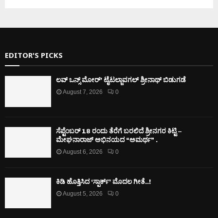
EDITOR'S PICKS
ಲವ್ ಒನ್ಸ್ ಮೋರ್’ ಟೈಟಲ್ಜಾವಗಲ್ ಶ್ರೀನಾಥ್ ಬಿಡುಗಡೆ
August 7, 2026
0
ಸೆಪ್ಟೆಂಬರ್ 18 ರಂದು ತೆರೆಗೆ ಬರಲಿದೆ ಶ್ರೀನಗರ ಕಿಟ್ಟಿ –
ಮೇಘನಾರಾಜ್ ಅಭಿನಯದ “ಅಮರ್ಥ” .
August 6, 2026
0
ಕಿಡಿ‌‌ ಹೊತ್ತಿಸಿದ ‘ಸ್ಪಾರ್ಕ್’ ಮೊದಲ‌ ಗೀತೆ..!
August 5, 2026
0