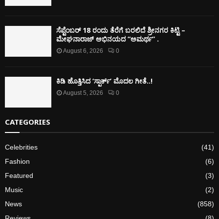
ಸೆಪ್ಟೆಂಬರ್ 18 ರಂದು ತೆರೆಗೆ ಬರಲಿದೆ ಶ್ರೀನಗರ ಕಿಟ್ಟಿ –
ಮೇಘನಾರಾಜ್ ಅಭಿನಯದ “ಅಮರ್ಥ” .
August 6, 2026
0
ಕಿಡಿ‌‌ ಹೊತ್ತಿಸಿದ ‘ಸ್ಪಾರ್ಕ್’ ಮೊದಲ‌ ಗೀತೆ..!
August 5, 2026
0
CATEGORIES
Celebrities
(41)
Fashion
(6)
Featured
(3)
Music
(2)
News
(858)
Reviews
(8)