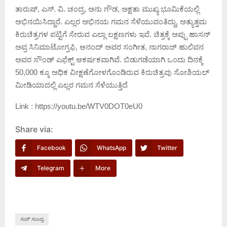
ತಾರುಷ್, ಎಸ್. ವಿ. ಚಂದ್ರ, ಅನು ಗೌಡ, ಅಕ್ಷತಾ ಮುಖ್ಯ ಭೂಮಿಕೆಯಲ್ಲಿ
ಅಭಿನಯಿಸಿದ್ದಾರೆ. ಎಲ್ಲರ ಅಭಿನಯ ಗಮನ ಸೆಳೆಯುವಂತಿದ್ದು, ಅತ್ಯುತ್ತಮ
ಕಿರುಚಿತ್ರಗಳ ಪಟ್ಟಿಗೆ ಸೇರುವ ಎಲ್ಲಾ ಲಕ್ಷಣಗಳು ಇವೆ. ಚಿತ್ರಕ್ಕೆ ಅಪ್ಪು ಹಾಸನ್
ಅವ್ರ ಸಿನಿಮಾಟೋಗ್ರಫಿ, ಆನಂದ್ ಅವರ ಸಂಗೀತ, ನಾಗರಾಜ್ ಹುಲಿವನ
ಅವರ ಸೌಂಡ್ ಎಫೆಕ್ಟ್ ಆಕರ್ಷಕವಾಗಿವೆ. ಬಿಡುಗಡೆಯಾಗಿ ಒಂದು ದಿನಕ್ಕೆ
50,000 ಕ್ಕೂ ಅಧಿಕ ವೀಕ್ಷಣೆಗೋಳಗೊಂಡಿರುವ ಕಿರುಚಿತ್ರವು ಸೋಶಿಯಲ್
ಮೀಡಿಯಾದಲ್ಲಿ ಎಲ್ಲರ ಗಮನ ಸೆಳೆಯುತ್ತಿದೆ
Link : https://youtu.be/WTV0DOT0eU0
Share via:
Facebook
WhatsApp
Twitter
Telegram
More
ಸುರ್ ಸುಂದ್ರ