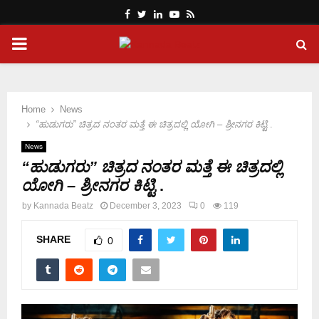
Facebook
Twitter
Linkedin
Youtube
Rss
PRIMARY
MENU
Home
News
“ಹುಡುಗರು” ಚಿತ್ರದ ನಂತರ ಮತ್ತೆ ಈ ಚಿತ್ರದಲ್ಲಿ ಯೋಗಿ – ಶ್ರೀನಗರ ಕಿಟ್ಟಿ
.
News
“ಹುಡುಗರು” ಚಿತ್ರದ ನಂತರ ಮತ್ತೆ ಈ ಚಿತ್ರದಲ್ಲಿ
ಯೋಗಿ – ಶ್ರೀನಗರ ಕಿಟ್ಟಿ
.
by
Kannada Beatz
December 3, 2023
0
119
SHARE
0