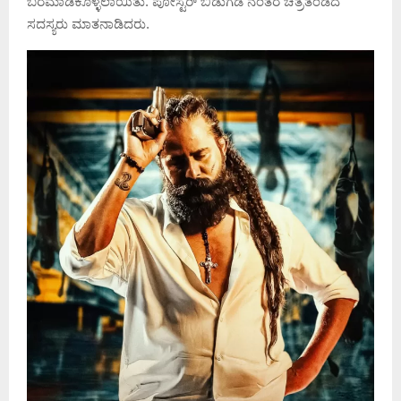
ಬರಮಾಡಿಕೊಳ್ಳಲಾಯಿತು. ಪೋಸ್ಟರ್ ಬಿಡುಗಡೆ ನಂತರ ಚಿತ್ರತಂಡದ
ಸದಸ್ಯರು ಮಾತನಾಡಿದರು.