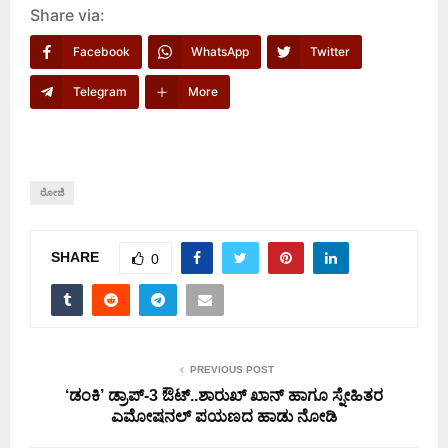
Share via:
Facebook
WhatsApp
Twitter
Telegram
More
ರೋಜಿ
SHARE
0
PREVIOUS POST
‘ಡಂಕಿ’ ಡ್ರಾಪ್-3 ಔಟ್..ಶಾರುಖ್ ಖಾನ್ ಹಾಗೂ ಸ್ನೇಹಿತರ
ಎಮೋಷನಲ್ ಪಯಣದ ಹಾಡು ನೋಡಿ