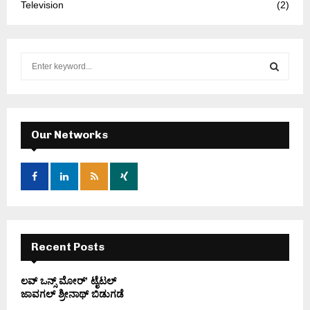
Television
(2)
S
e
a
S
r
c
E
h
Our Networks
f
A
o
r
R
:
C
H
Recent Posts
ಲವ್ ಒನ್ಸ್ ಮೋರ್’ ಟೈಟಲ್
ಜಾವಗಲ್ ಶ್ರೀನಾಥ್ ಬಿಡುಗಡೆ