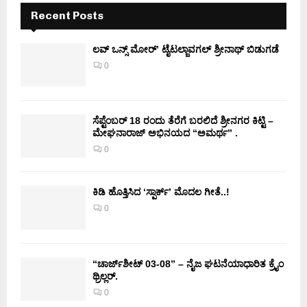
Recent Posts
ಲವ್ ಒನ್ಸ್ ಮೋರ್’ ಟೈಟಲ್ಜಾವಗಲ್ ಶ್ರೀನಾಥ್ ಬಿಡುಗಡೆ
0
ಸೆಪ್ಟೆಂಬರ್ 18 ರಂದು ತೆರೆಗೆ ಬರಲಿದೆ ಶ್ರೀನಗರ ಕಿಟ್ಟಿ –
ಮೇಘನಾರಾಜ್ ಅಭಿನಯದ “ಅಮರ್ಥ” .
0
ಕಿಡಿ‌‌ ಹೊತ್ತಿಸಿದ ‘ಸ್ಪಾರ್ಕ್’ ಮೊದಲ‌ ಗೀತೆ..!
0
“ಚಾರ್ಜ್‌ಶೀಟ್ 03-08” – ನೈಜ ಘಟನೆಯಾಧಾರಿತ ಕ್ರೈಂ
ಥ್ರಿಲ್ಲರ್.
0