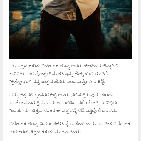
ಈ ಪಾತ್ರದ ಕುರಿತು ನಿರ್ದೇಶಕ ಶೂನ್ಯ ಅವರು ಹೇಳಿದಾಗ ಚೆನ್ನಾಗಿದೆ
ಅನಿಸಿತು. ಈಗ ಪೋಸ್ಟರ್ ನೋಡಿ ಇನ್ನು ಹೆಚ್ಚು ಖುಷಿಯಾಗಿದೆ.
“ಕ್ರಿಸ್ಟೋಫರ್” ನನ್ನ ಪಾತ್ರದ ಹೆಸರು ಎಂದರು ಶ್ರೀನಗರ ಕಿಟ್ಟಿ.
ನಮ್ಮ ಚಿತ್ರದಲ್ಲಿ ಶ್ರೀನಗರ ಕಿಟ್ಟಿ ಅವರು ನಟಿಸುತ್ತಿರುವುದು ತುಂಬಾ
ಸಂತೋಷವಾಗುತ್ತಿದೆ ಎಂದು ಆರಂಭಿಸಿದ ನಟ ಯೋಗಿ, ನಾವಿಬ್ಬರು
“ಹುಡುಗರು” ಚಿತ್ರದ ನಂತರ ಈ ಚಿತ್ರದಲ್ಲಿ ನಟಿಸುತ್ತಿದ್ದೇವೆ ಎಂದರು.
ನಿರ್ದೇಶಕ ಶೂನ್ಯ, ನಿರ್ಮಾಪಕ ಡಿ.ವೈ ರಾಜೇಶ್ ಹಾಗೂ ಸಂಗೀತ ನಿರ್ದೇಶಕ
ಗುರುಕಿರಣ್ ಚಿತ್ರದ ಕುರಿತು ಮಾತನಾಡಿದರು.