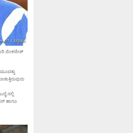
ಾರಿ ವೆಂಕಟೇಶ್
 ಮೂವತ್ತು
ಾಡುತ್ತಿರುವುದು
ಲೈ ನಲ್ಲಿ
ೋಷನ್ ಹಾಗೂ