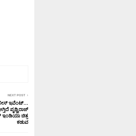
NEXT POST
ರಿಲೀಸ್ ಇವೆಂಟ್…
್ತಿದೆ ಪೃಥ್ವಿರಾಜ್
 ಇಂಡಿಯಾ ಚಿತ್ರ
ಕಡುವ