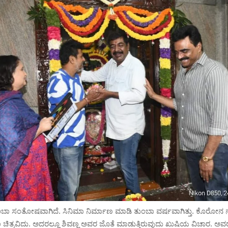
ುಂಬಾ ಸಂತೋಷವಾಗಿದೆ.‌ ಸಿನಿಮಾ ನಿರ್ಮಾಣ ಮಾಡಿ ತುಂಬಾ ವರ್ಷವಾಗಿತ್ತು. ಕೊರೋನ 
ಚಿತ್ರವಿದು. ಅದರಲ್ಲೂ ಶಿವಣ್ಣ ಅವರ ಜೊತೆ ಮಾಡುತ್ತಿರುವುದು ಖುಷಿಯ ವಿಚಾರ. ಅವ