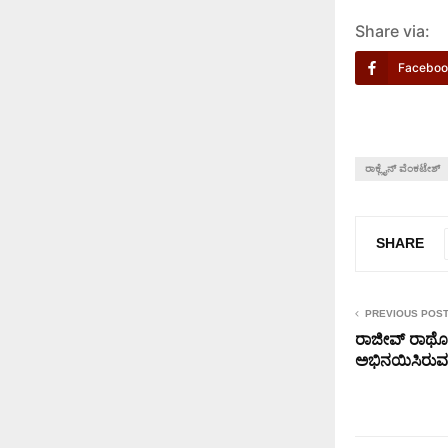
Share via:
Faceboo
ರಾಕ್ಲೈನ್ ವೆಂಕಟೇಶ್
SHARE
PREVIOUS POS
ರಾಜೀವ್ ರಾಥೋಡ್
ಅಭಿನಯಿಸಿರುವ 