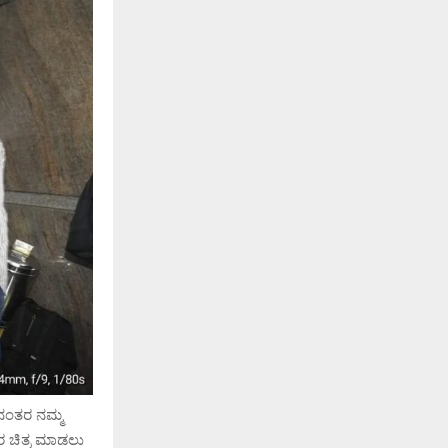
ನಂತರ ನಮ್ಮ‌
ರ ಚಿತ್ರ ಮಾಡಲು