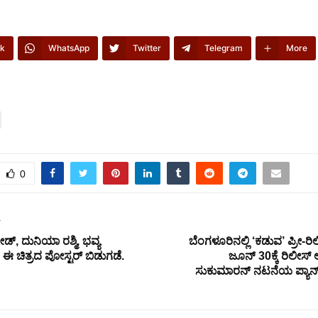
k
WhatsApp
Twitter
Telegram
More
0
T
, ದುನಿಯಾ ರಶ್ಮಿ, ಭವ್ಯ
ಬೆಂಗಳೂರಿನಲ್ಲಿ ‘ಕಡುವ’ ಪ್ರೀ-
ಈ ಚಿತ್ರದ ಪೋಸ್ಟರ್ ಬಿಡುಗಡೆ.
ಜೂನ್ 30ಕ್ಕೆ ರಿಲೀಸ್ ಆಗ
ಸುಕುಮಾರನ್ ನಟನೆಯ ಪ್ಯಾನ್