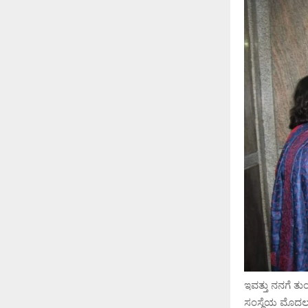
ಇವತ್ತು ನನಗೆ ತ
ಸಂಸ್ಥೆಯ ಮೊದಲ 