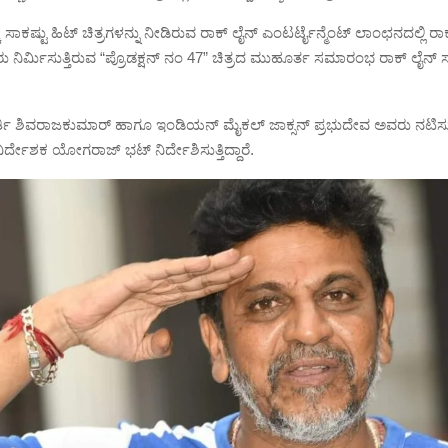
್ಕೆ ಸಾಕಷ್ಟು ಹಿಟ್ ಚಿತ್ರಗಳನ್ನು ನೀಡಿರುವ ರಾಕ್ ಲೈನ್ ಎಂಟರ್ಟೈನ್ಮೆಂಟ್ ಲಾಂಛನದಲ್ಲಿ ರಾ
ನಿರ್ಮಿಸುತ್ತಿರುವ “ಪ್ರೊಡಕ್ಷನ್ ನಂ 47” ಚಿತ್ರದ ಮುಹೂರ್ತ ಸಮಾರಂಭ ರಾಕ್ ಲೈನ್ ಸ
್ತಿ ಶಿವರಾಜಕುಮಾರ್ ಹಾಗೂ ಇಂಡಿಯನ್ ಮೈಕಲ್ ಜಾಕ್ಸನ್ ಪ್ರಭುದೇವ ಅವರು ನಟಿಸುತ
ತ ನಿರ್ದೇಶಕ ಯೋಗರಾಜ್ ಭಟ್ ನಿರ್ದೇಶಿಸುತ್ತಿದ್ದಾರೆ.