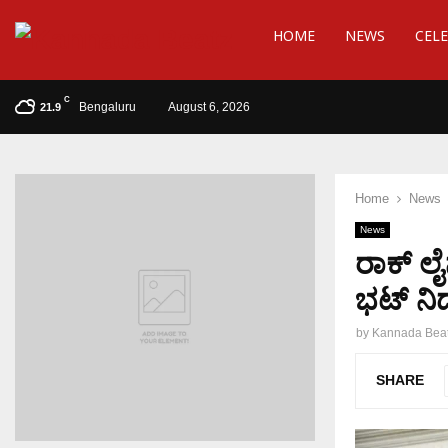
HOME
NEWS
CELE
C
Bengaluru
August 6, 2026
21.9
Home
News
News
ರಾಕ್ ಲ
ಭಟ್ ನಿ
by
Kannada Bea
SHARE