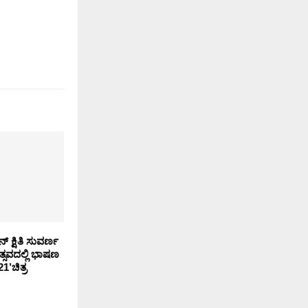
ನ್ ಕ್ಷಿತಿ ಸುವರ್ಣ
ತ್ಸವದಲ್ಲಿ ಭಾಷಣ
21’ಚಿತ್ರ