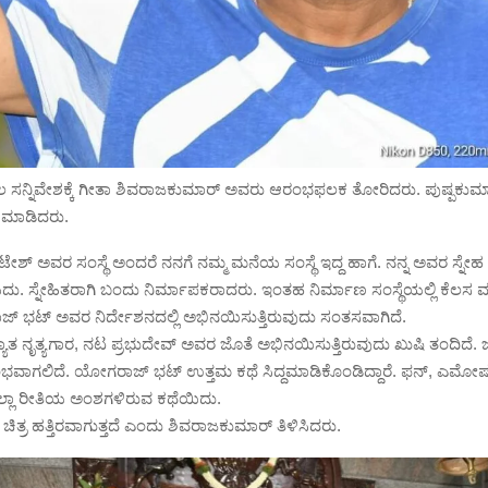
 ಸನ್ನಿವೇಶಕ್ಕೆ ಗೀತಾ ಶಿವರಾಜಕುಮಾರ್ ಅವರು ಆರಂಭಫಲಕ ತೋರಿದರು. ಪುಷ್ಪಕುಮ
ೆ ಮಾಡಿದರು.
ಟೇಶ್ ಅವರ ಸಂಸ್ಥೆ ಅಂದರೆ ನನಗೆ ನಮ್ಮ ಮನೆಯ ಸಂಸ್ಥೆ ಇದ್ದ ಹಾಗೆ. ನನ್ನ ಅವರ ಸ್ನೇಹ
ದು. ಸ್ನೇಹಿತರಾಗಿ ಬಂದು ನಿರ್ಮಾಪಕರಾದರು. ಇಂತಹ ನಿರ್ಮಾಣ ಸಂಸ್ಥೆಯಲ್ಲಿ ಕೆಲಸ ಮ
 ಭಟ್ ಅವರ ನಿರ್ದೇಶನದಲ್ಲಿ ಅಭಿನಯಿಸುತ್ತಿರುವುದು ಸಂತಸವಾಗಿದೆ.
ಯಾತ ನೃತ್ಯಗಾರ, ನಟ ಪ್ರಭುದೇವ್ ಅವರ ಜೊತೆ ಅಭಿನಯಿಸುತ್ತಿರುವುದು ಖುಷಿ ತಂದಿದೆ. ಜು
ಭವಾಗಲಿದೆ. ಯೋಗರಾಜ್ ಭಟ್ ಉತ್ತಮ ಕಥೆ ಸಿದ್ದಮಾಡಿಕೊಂಡಿದ್ದಾರೆ.‌ ಫನ್, ಎಮ
ಎಲ್ಲಾ ರೀತಿಯ ಅಂಶಗಳಿರುವ ಕಥೆಯಿದು.
 ಚಿತ್ರ ಹತ್ತಿರವಾಗುತ್ತದೆ ಎಂದು ಶಿವರಾಜಕುಮಾರ್ ತಿಳಿಸಿದರು.