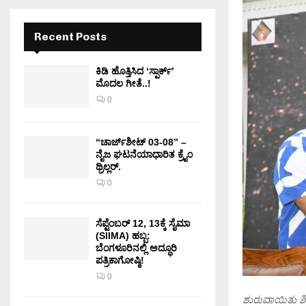
Recent Posts
ಕಿಡಿ‌‌ ಹೊತ್ತಿಸಿದ ‘ಸ್ಪಾರ್ಕ್’
ಮೊದಲ‌ ಗೀತೆ..!
0
“ಚಾರ್ಜ್‌ಶೀಟ್ 03-08” –
ನೈಜ ಘಟನೆಯಾಧಾರಿತ ಕ್ರೈಂ
ಥ್ರಿಲ್ಲರ್.
0
ಸೆಪ್ಟೆಂಬರ್ 12, 13ಕ್ಕೆ ಸೈಮಾ
(SIIMA) ಹಬ್ಬ:
ಬೆಂಗಳೂರಿನಲ್ಲಿ ಅದ್ಧೂರಿ
ಪತ್ರಿಕಾಗೋಷ್ಠಿ!
0
ಶುರುವಾಯಿತು ಶಿವ