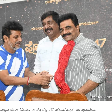
ಣ್ಣನ ಹೊಸ ಸಿನಿಮಾ. ಈ ಚಿತ್ರದಲ್ಲಿ ನಟಿಸಲಿದ್ದಾರೆ ಖ್ಯಾತ ನಟ ಪ್ರಭುದೇವ.