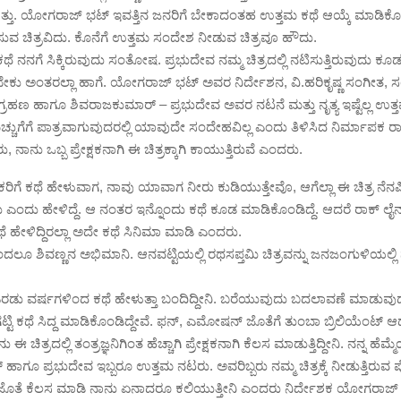
ಿತ್ತು. ಯೋಗರಾಜ್ ಭಟ್ ಇವತ್ತಿನ ಜನರಿಗೆ ಬೇಕಾದಂತಹ ಉತ್ತಮ ಕಥೆ ಆಯ್ಕೆ ಮಾಡಿಕೊಂಡಿ
ಿಸುವ ಚಿತ್ರವಿದು. ಕೊನೆಗೆ ಉತ್ತಮ ಸಂದೇಶ ನೀಡುವ ಚಿತ್ರವೂ ಹೌದು.
ೆ ನನಗೆ ಸಿಕ್ಕಿರುವುದು ಸಂತೋಷ. ಪ್ರಭುದೇವ ನಮ್ಮ ಚಿತ್ರದಲ್ಲಿ ನಟಿಸುತ್ತಿರುವುದು‌ ಕ
ಬೇಕು ಅಂತರಲ್ಲಾ ಹಾಗೆ. ಯೋಗರಾಜ್ ಭಟ್ ಅವರ ನಿರ್ದೇಶನ, ವಿ.ಹರಿಕೃಷ್ಣ ಸಂಗೀತ, 
ರಹಣ ಹಾಗೂ ಶಿವರಾಜಕುಮಾರ್ – ಪ್ರಭುದೇವ ಅವರ ನಟನೆ ಮತ್ತು ನೃತ್ಯ ಇಷ್ಟೆಲ್ಲ ಉ
ಚ್ಚುಗೆಗೆ ಪಾತ್ರವಾಗುವುದರಲ್ಲಿ ಯಾವುದೇ ಸಂದೇಹವಿಲ್ಲ ಎಂದು ತಿಳಿಸಿದ ನಿರ್ಮಾಪಕ ರಾ
ನಾನು ಒಬ್ಬ ಪ್ರೇಕ್ಷಕನಾಗಿ ಈ ಚಿತ್ರಕ್ಕಾಗಿ ಕಾಯುತ್ತಿರುವೆ ಎಂದರು.
ರಿಗೆ ಕಥೆ ಹೇಳುವಾಗ, ನಾವು ಯಾವಾಗ ನೀರು ಕುಡಿಯುತ್ತೇವೊ, ಆಗೆಲ್ಲಾ ಈ ಚಿತ್ರ ನೆನ
ಎಂದು ಹೇಳಿದ್ದೆ. ಆ ನಂತರ ಇನ್ನೊಂದು ಕಥೆ ಕೂಡ ಮಾಡಿಕೊಂಡಿದ್ದೆ‌. ಆದರೆ ರಾಕ್ ಲೈ
ಥೆ ಹೇಳಿದ್ದಿರಲ್ಲಾ ಅದೇ ಕಥೆ ಸಿನಿಮಾ ಮಾಡಿ ಎಂದರು.
ದಲೂ ಶಿವಣ್ಣನ ಅಭಿಮಾನಿ. ಆನವಟ್ಟಿಯಲ್ಲಿ ರಥಸಪ್ತಮಿ ಚಿತ್ರವನ್ನು ಜನಜಂಗುಳಿಯಲ್ಲಿ 
.
 ಎರಡು ವರ್ಷಗಳಿಂದ ಕಥೆ ಹೇಳುತ್ತಾ ಬಂದಿದ್ದೀನಿ. ಬರೆಯುವುದು ಬದಲಾವಣೆ ಮಾಡುವು
ಟಿ ಕಥೆ ಸಿದ್ದ ಮಾಡಿಕೊಂಡಿದ್ದೇವೆ. ಫನ್, ಎಮೋಷನ್ ಜೊತೆಗೆ ತುಂಬಾ ಬ್ರಿಲಿಯೆಂಟ್ ಆ
ಈ ಚಿತ್ರದಲ್ಲಿ ತಂತ್ರಜ್ಞನಿಗಿಂತ ಹೆಚ್ಚಾಗಿ ಪ್ರೇಕ್ಷಕನಾಗಿ ಕೆಲಸ ಮಾಡುತ್ತಿದ್ದೀನಿ. ನನ್ನ ಹೆಮ್
ಾಗೂ ಪ್ರಭುದೇವ ಇಬ್ಬರೂ ಉತ್ತಮ ನಟರು. ಅವರಿಬ್ಬರು ನಮ್ಮ ಚಿತ್ರಕ್ಕೆ ನೀಡುತ್ತಿರುವ 
 ಜೊತೆ ಕೆಲಸ ಮಾಡಿ ನಾನು ಏನಾದರೂ ಕಲಿಯುತ್ತೀನಿ ಎಂದರು ನಿರ್ದೇಶಕ ಯೋಗರಾಜ್