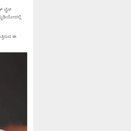
ಕ್ ಲೈನ್
್ಟುಡಿಯೋದಲ್ಲಿ
್ತಿರುವ ಈ