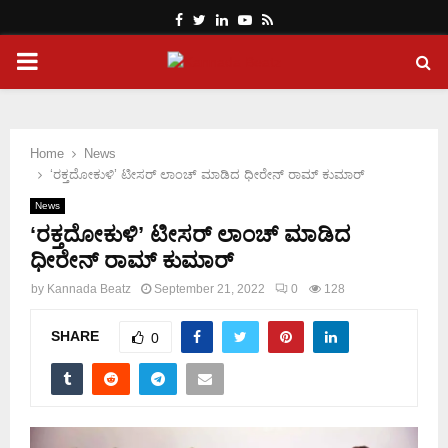
Facebook
Twitter
Linkedin
Youtube
Rss
PRIMARY
MENU
Home
News
‘ರಕ್ತದೋಕುಳಿ’ ಟೀಸರ್ ಲಾಂಚ್ ಮಾಡಿದ ಧೀರೇನ್ ರಾಮ್ ಕುಮಾರ್
News
‘ರಕ್ತದೋಕುಳಿ’ ಟೀಸರ್ ಲಾಂಚ್ ಮಾಡಿದ
ಧೀರೇನ್ ರಾಮ್ ಕುಮಾರ್
by
Kannada Beatz
September 21, 2022
0
128
SHARE
0