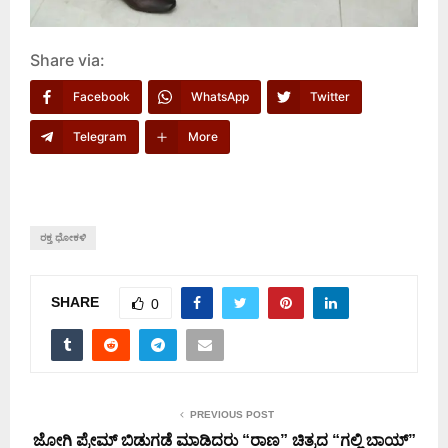
Share via:
Facebook
WhatsApp
Twitter
Telegram
More
ರಕ್ತ ಧೋಕಳಿ
SHARE
0
PREVIOUS POST
ಜೋಗಿ ಪ್ರೇಮ್ ಬಿಡುಗಡೆ ಮಾಡಿದರು “ರಾಣ” ಚಿತ್ರದ “ಗಲ್ಲಿ ಬಾಯ್”