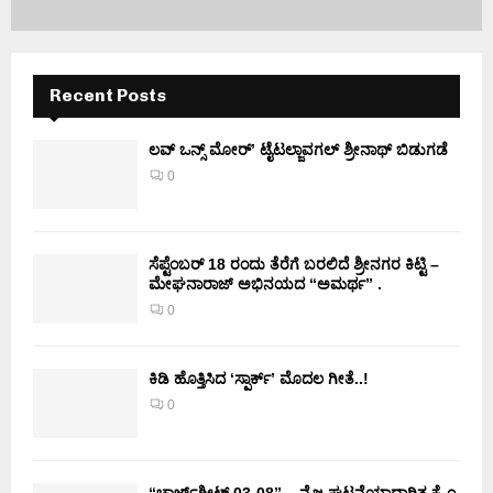
Recent Posts
ಲವ್ ಒನ್ಸ್ ಮೋರ್’ ಟೈಟಲ್ಜಾವಗಲ್ ಶ್ರೀನಾಥ್ ಬಿಡುಗಡೆ
0
ಸೆಪ್ಟೆಂಬರ್ 18 ರಂದು ತೆರೆಗೆ ಬರಲಿದೆ ಶ್ರೀನಗರ ಕಿಟ್ಟಿ –
ಮೇಘನಾರಾಜ್ ಅಭಿನಯದ “ಅಮರ್ಥ” .
0
ಕಿಡಿ‌‌ ಹೊತ್ತಿಸಿದ ‘ಸ್ಪಾರ್ಕ್’ ಮೊದಲ‌ ಗೀತೆ..!
0