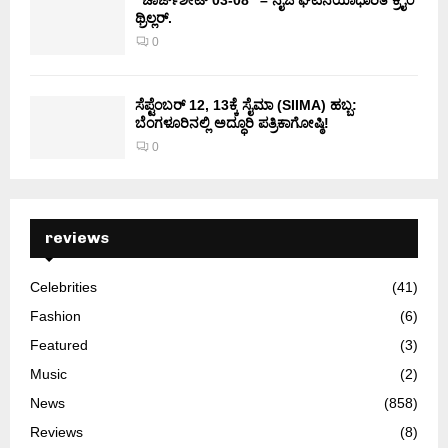
“ಚಾರ್ಜ್‌ಶೀಟ್ 03-08” – ನೈಜ ಘಟನೆಯಾಧಾರಿತ ಕ್ರೈಂ
ಥ್ರಿಲ್ಲರ್.
0
ಸೆಪ್ಟೆಂಬರ್ 12, 13ಕ್ಕೆ ಸೈಮಾ (SIIMA) ಹಬ್ಬ:
ಬೆಂಗಳೂರಿನಲ್ಲಿ ಅದ್ಧೂರಿ ಪತ್ರಿಕಾಗೋಷ್ಠಿ!
0
reviews
Celebrities
(41)
Fashion
(6)
Featured
(3)
Music
(2)
News
(858)
Reviews
(8)