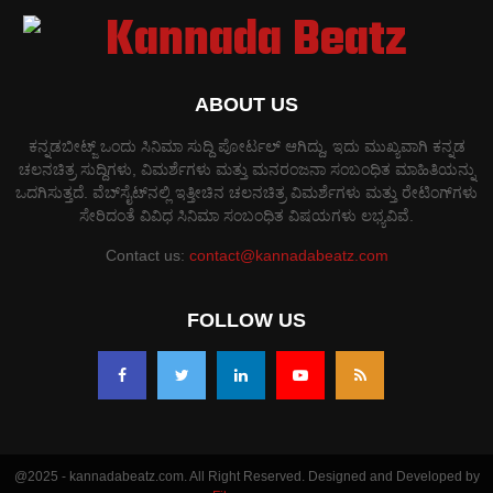
ABOUT US
ಕನ್ನಡಬೀಟ್ಜ್ ಒಂದು ಸಿನಿಮಾ ಸುದ್ದಿ ಪೋರ್ಟಲ್ ಆಗಿದ್ದು, ಇದು ಮುಖ್ಯವಾಗಿ ಕನ್ನಡ
ಚಲನಚಿತ್ರ ಸುದ್ದಿಗಳು, ವಿಮರ್ಶೆಗಳು ಮತ್ತು ಮನರಂಜನಾ ಸಂಬಂಧಿತ ಮಾಹಿತಿಯನ್ನು
ಒದಗಿಸುತ್ತದೆ. ವೆಬ್‌ಸೈಟ್‌ನಲ್ಲಿ ಇತ್ತೀಚಿನ ಚಲನಚಿತ್ರ ವಿಮರ್ಶೆಗಳು ಮತ್ತು ರೇಟಿಂಗ್‌ಗಳು
ಸೇರಿದಂತೆ ವಿವಿಧ ಸಿನಿಮಾ ಸಂಬಂಧಿತ ವಿಷಯಗಳು ಲಭ್ಯವಿವೆ.
Contact us:
contact@kannadabeatz.com
FOLLOW US
@2025 - kannadabeatz.com. All Right Reserved. Designed and Developed by