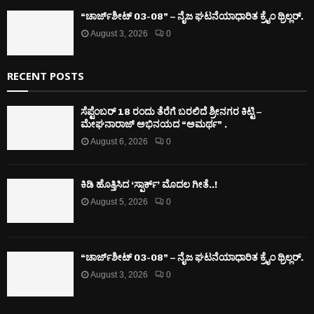
“ಚಾರ್ಜ್‌ಶೀಟ್ 03-08” – ನೈಜ ಘಟನೆಯಾಧಾರಿತ ಕ್ರೈಂ ಥ್ರಿಲ್ಲರ್.
August 3, 2026
0
RECENT POSTS
ಸೆಪ್ಟೆಂಬರ್ 18 ರಂದು ತೆರೆಗೆ ಬರಲಿದೆ ಶ್ರೀನಗರ ಕಿಟ್ಟಿ –
ಮೇಘನಾರಾಜ್ ಅಭಿನಯದ “ಅಮರ್ಥ” .
August 6, 2026
0
ಕಿಡಿ‌‌ ಹೊತ್ತಿಸಿದ ‘ಸ್ಪಾರ್ಕ್’ ಮೊದಲ‌ ಗೀತೆ..!
August 5, 2026
0
“ಚಾರ್ಜ್‌ಶೀಟ್ 03-08” – ನೈಜ ಘಟನೆಯಾಧಾರಿತ ಕ್ರೈಂ ಥ್ರಿಲ್ಲರ್.
August 3, 2026
0