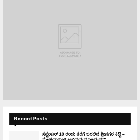
Recent Posts
ಸೆಪ್ಟೆಂಬರ್ 18 ರಂದು ತೆರೆಗೆ ಬರಲಿದೆ ಶ್ರೀನಗರ ಕಿಟ್ಟಿ –
ಮೇಘನಾರಾಜ್ ಅಭಿನಯದ “ಅಮರ್ಥ” .