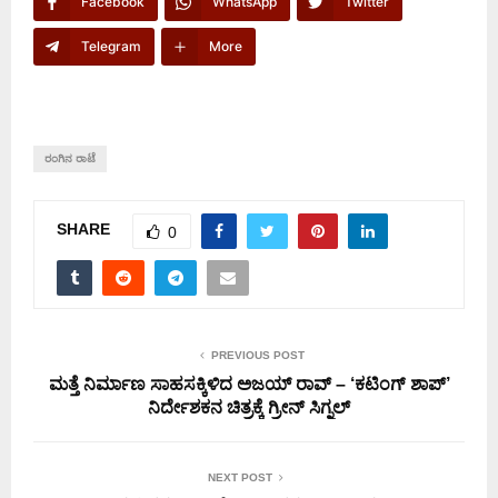
Facebook
WhatsApp
Twitter
Telegram
More
ರಂಗಿನ ರಾಟೆ
SHARE
0
PREVIOUS POST
ಮತ್ತೆ ನಿರ್ಮಾಣ ಸಾಹಸಕ್ಕಿಳಿದ ಅಜಯ್ ರಾವ್ – ‘ಕಟಿಂಗ್ ಶಾಪ್’
ನಿರ್ದೇಶಕನ ಚಿತ್ರಕ್ಕೆ ಗ್ರೀನ್ ಸಿಗ್ನಲ್
NEXT POST