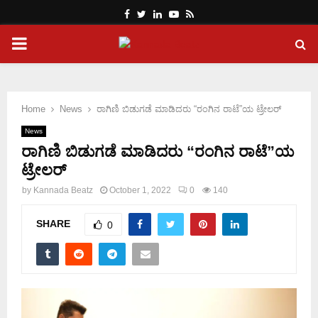
Facebook
Twitter
Linkedin
Youtube
Rss
PRIMARY
MENU
Home
News
ರಾಗಿಣಿ ಬಿಡುಗಡೆ ಮಾಡಿದರು “ರಂಗಿನ ರಾಟೆ”ಯ ಟ್ರೇಲರ್
News
ರಾಗಿಣಿ ಬಿಡುಗಡೆ ಮಾಡಿದರು “ರಂಗಿನ ರಾಟೆ”ಯ
ಟ್ರೇಲರ್
by
Kannada Beatz
October 1, 2022
0
140
SHARE
0