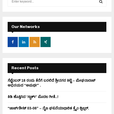
e
a
S
r
c
E
h
Our Networks
f
A
o
r
R
:
C
H
Recent Posts
ಸೆಪ್ಟೆಂಬರ್ 18 ರಂದು ತೆರೆಗೆ ಬರಲಿದೆ ಶ್ರೀನಗರ ಕಿಟ್ಟಿ – ಮೇಘನಾರಾಜ್
ಅಭಿನಯದ “ಅಮರ್ಥ” .
ಕಿಡಿ‌‌ ಹೊತ್ತಿಸಿದ ‘ಸ್ಪಾರ್ಕ್’ ಮೊದಲ‌ ಗೀತೆ..!
“ಚಾರ್ಜ್‌ಶೀಟ್ 03-08” – ನೈಜ ಘಟನೆಯಾಧಾರಿತ ಕ್ರೈಂ ಥ್ರಿಲ್ಲರ್.