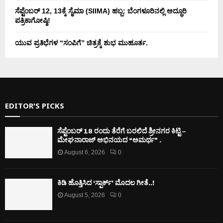
ಸೆಪ್ಟೆಂಬರ್ 12, 13ಕ್ಕೆ ಸೈಮಾ (SIIMA) ಹಬ್ಬ: ಬೆಂಗಳೂರಿನಲ್ಲಿ ಅದ್ಧೂರಿ
ಪತ್ರಿಕಾಗೋಷ್ಠಿ!
ಯುವ ಪ್ರತಿಭೆಗಳ “ಸಂಪಿಗೆ” ಚಿತ್ರಕ್ಕೆ ಶುಭ ಮುಹೂರ್ತ.
EDITOR'S PICKS
ಸೆಪ್ಟೆಂಬರ್ 18 ರಂದು ತೆರೆಗೆ ಬರಲಿದೆ ಶ್ರೀನಗರ ಕಿಟ್ಟಿ –
ಮೇಘನಾರಾಜ್ ಅಭಿನಯದ “ಅಮರ್ಥ” .
August 6, 2026
0
ಕಿಡಿ‌‌ ಹೊತ್ತಿಸಿದ ‘ಸ್ಪಾರ್ಕ್’ ಮೊದಲ‌ ಗೀತೆ..!
August 5, 2026
0