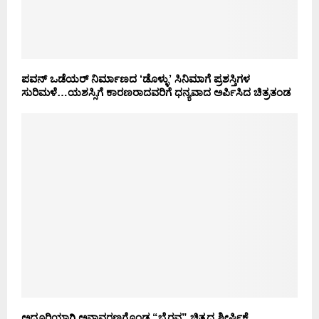
ಪವನ್ ಒಡೆಯರ್ ನಿರ್ಮಾಣದ ‘ಡೊಳ್ಳು’ ಸಿನಿಮಾಗೆ ಪ್ರಶಸ್ತಿಗಳ
ಸುರಿಮಳೆ…ಯಶಸ್ಸಿಗೆ ಕಾರಣರಾದವರಿಗೆ ಧನ್ಯವಾದ ಅರ್ಪಿಸಿದ ಚಿತ್ರತಂಡ
ಅದ್ದೂರಿಯಾಗಿ ಅನಾವರಣಗೊಂಡ “ಭೈರವ” ಚಿತ್ರದ ಶೀರ್ಷಿಕೆ