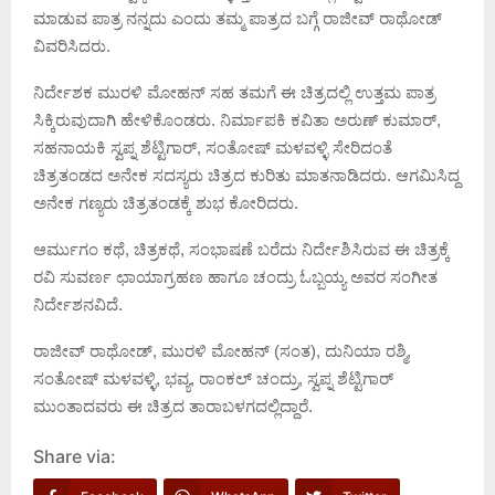
ಮಾಡುವ ಪಾತ್ರ ನನ್ನದು ಎಂದು ತಮ್ಮ ಪಾತ್ರದ ಬಗ್ಗೆ ರಾಜೀವ್ ರಾಥೋಡ್
ವಿವರಿಸಿದರು.
ನಿರ್ದೇಶಕ ಮುರಳಿ ಮೋಹನ್ ಸಹ ತಮಗೆ ಈ ಚಿತ್ರದಲ್ಲಿ ಉತ್ತಮ ಪಾತ್ರ
ಸಿಕ್ಕಿರುವುದಾಗಿ ಹೇಳಿಕೊಂಡರು. ನಿರ್ಮಾಪಕಿ ಕವಿತಾ ಅರುಣ್ ಕುಮಾರ್,
ಸಹನಾಯಕಿ ಸ್ವಪ್ನ ಶೆಟ್ಟಿಗಾರ್, ಸಂತೋಷ್ ಮಳವಳ್ಳಿ ಸೇರಿದಂತೆ
ಚಿತ್ರತಂಡದ ಅನೇಕ ಸದಸ್ಯರು ಚಿತ್ರದ ಕುರಿತು ಮಾತನಾಡಿದರು. ಆಗಮಿಸಿದ್ದ
ಅನೇಕ ಗಣ್ಯರು ಚಿತ್ರತಂಡಕ್ಕೆ ಶುಭ ಕೋರಿದರು.
ಆರ್ಮುಗಂ ಕಥೆ, ಚಿತ್ರಕಥೆ, ಸಂಭಾಷಣೆ ಬರೆದು ನಿರ್ದೇಶಿಸಿರುವ ಈ ಚಿತ್ರಕ್ಕೆ
ರವಿ ಸುವರ್ಣ ಛಾಯಾಗ್ರಹಣ ಹಾಗೂ ಚಂದ್ರು ಓಬ್ಬಯ್ಯ ಅವರ ಸಂಗೀತ
ನಿರ್ದೇಶನವಿದೆ.
ರಾಜೀವ್ ರಾಥೋಡ್, ಮುರಳಿ ಮೋಹನ್ (ಸಂತ), ದುನಿಯಾ ರಶ್ಮಿ,
ಸಂತೋಷ್ ಮಳವಳ್ಳಿ, ಭವ್ಯ, ರಾಂಕಲ್ ಚಂದ್ರು, ಸ್ವಪ್ನ ಶೆಟ್ಟಿಗಾರ್
ಮುಂತಾದವರು ಈ ಚಿತ್ರದ ತಾರಾಬಳಗದಲ್ಲಿದ್ದಾರೆ.
Share via: