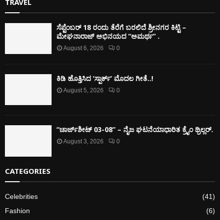
TRAVEL
ಸೆಪ್ಟೆಂಬರ್ 18 ರಂದು ತೆರೆಗೆ ಬರಲಿದೆ ಶ್ರೀನಗರ ಕಿಟ್ಟಿ –
ಮೇಘನಾರಾಜ್ ಅಭಿನಯದ “ಅಮರ್ಥ” .
August 6, 2026
0
ಕಿಡಿ‌‌ ಹೊತ್ತಿಸಿದ ‘ಸ್ಪಾರ್ಕ್’ ಮೊದಲ‌ ಗೀತೆ..!
August 5, 2026
0
“ಚಾರ್ಜ್‌ಶೀಟ್ 03-08” – ನೈಜ ಘಟನೆಯಾಧಾರಿತ ಕ್ರೈಂ ಥ್ರಿಲ್ಲರ್.
August 3, 2026
0
CATEGORIES
Celebrities
(41)
Fashion
(6)