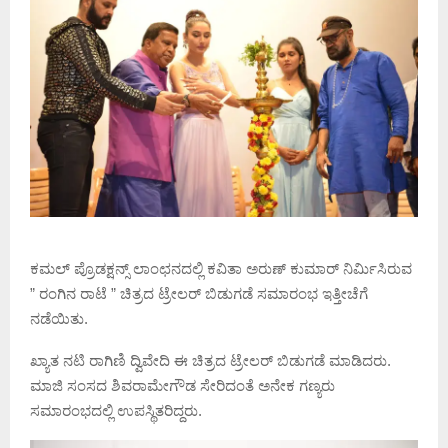
ಕಮಲ್ ಪ್ರೊಡಕ್ಷನ್ಸ್ ಲಾಂಛನದಲ್ಲಿ ಕವಿತಾ ಅರುಣ್ ಕುಮಾರ್ ನಿರ್ಮಿಸಿರುವ
” ರಂಗಿನ ರಾಟೆ ” ಚಿತ್ರದ ಟ್ರೇಲರ್ ಬಿಡುಗಡೆ ಸಮಾರಂಭ ಇತ್ತೀಚೆಗೆ
ನಡೆಯಿತು.
ಖ್ಯಾತ ನಟಿ ರಾಗಿಣಿ ದ್ವಿವೇದಿ ಈ ಚಿತ್ರದ ಟ್ರೇಲರ್ ಬಿಡುಗಡೆ ಮಾಡಿದರು.
ಮಾಜಿ ಸಂಸದ ಶಿವರಾಮೇಗೌಡ ಸೇರಿದಂತೆ ಅನೇಕ ಗಣ್ಯರು
ಸಮಾರಂಭದಲ್ಲಿ ಉಪಸ್ಥಿತರಿದ್ದರು.