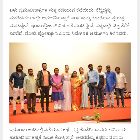
ಏಳು ಪ್ರಮುಖಪಾತ್ರಗಳ ಸುತ್ತ ನಡೆಯುವ ಕಥೆಯಿದು. ಕೆಟ್ಟದ್ದನ್ನು
ಮಾಡಿದವರು ಇಲ್ಲೇ ಅನುಭವಿಸುತ್ತಾರೆ ಎಂಬುದನ್ನು ತೋರಿಸುವ ಪ್ರಯತ್ನ
ಮಾಡಿದ್ದೇವೆ. ಇಂದು ಟ್ರೇಲರ್ ಬಿಡುಗಡೆ ಮಾಡಿದ್ದೇವೆ. ಸದ್ಯದಲ್ಲೇ ಚಿತ್ರ ತೆರೆಗೆ
ಬರಲಿದೆ. ನೋಡಿ ಪ್ರೋತ್ಸಾಹಿಸಿ ಎಂದು ನಿರ್ದೇಶಕ ಆರ್ಮುಗಂ ತಿಳಿಸಿದರು.
ಇದೊಂದು ಕಾಡಿನಲ್ಲಿ ನಡೆಯುವ ಕಥೆ. ನನ್ನ ಜೊತೆಗಿರುವವರು ಅನಿವಾರ್ಯ
ಕಾರಣದಿಂದ ಕಷ್ಟಕ್ಕೆ ಸಿಲುಕಿ ಕೊಳ್ಳುತ್ತಾರೆ. ಅವರನೆಲ್ಲಾ ಕಷ್ಟದಿಂದ ಪಾರು