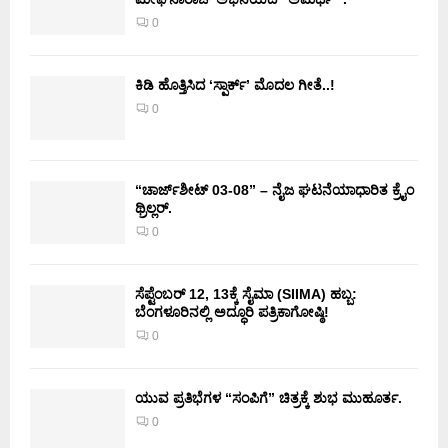
0
ಕಿಡಿ‌‌ ಹೊತ್ತಿಸಿದ ‘ಸ್ಪಾರ್ಕ್’ ಮೊದಲ‌ ಗೀತೆ..!
0
“ಚಾರ್ಜ್‌ಶೀಟ್ 03-08” – ನೈಜ ಘಟನೆಯಾಧಾರಿತ ಕ್ರೈಂ
ಥ್ರಿಲ್ಲರ್.
0
ಸೆಪ್ಟೆಂಬರ್ 12, 13ಕ್ಕೆ ಸೈಮಾ (SIIMA) ಹಬ್ಬ:
ಬೆಂಗಳೂರಿನಲ್ಲಿ ಅದ್ಧೂರಿ ಪತ್ರಿಕಾಗೋಷ್ಠಿ!
0
ಯುವ ಪ್ರತಿಭೆಗಳ “ಸಂಪಿಗೆ” ಚಿತ್ರಕ್ಕೆ ಶುಭ ಮುಹೂರ್ತ.
0