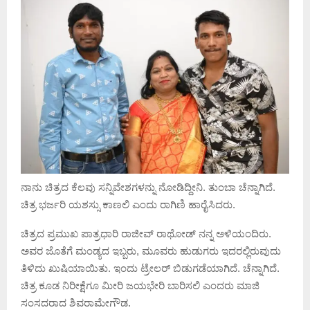
ನಾನು ಚಿತ್ರದ ಕೆಲವು ಸನ್ನಿವೇಶಗಳನ್ನು ನೋಡಿದ್ದೀನಿ. ತುಂಬಾ ಚೆನ್ನಾಗಿದೆ.
ಚಿತ್ರ ಭರ್ಜರಿ ಯಶಸ್ಸು ಕಾಣಲಿ ಎಂದು ರಾಗಿಣಿ ಹಾರೈಸಿದರು.
ಚಿತ್ರದ ಪ್ರಮುಖ ಪಾತ್ರಧಾರಿ ರಾಜೀವ್ ರಾಥೋಡ್ ನನ್ನ ಅಳಿಯಂದಿರು.
ಅವರ ಜೊತೆಗೆ ಮಂಡ್ಯದ ಇಬ್ಬರು, ಮೂವರು ಹುಡುಗರು ಇದರಲ್ಲಿರುವುದು
ತಿಳಿದು ಖುಷಿಯಾಯಿತು. ಇಂದು ಟ್ರೇಲರ್ ಬಿಡುಗಡೆಯಾಗಿದೆ. ಚೆನ್ನಾಗಿದೆ.
ಚಿತ್ರ ಕೂಡ ನಿರೀಕ್ಷೆಗೂ ಮೀರಿ ಜಯಭೇರಿ ಬಾರಿಸಲಿ ಎಂದರು ಮಾಜಿ
ಸಂಸದರಾದ ಶಿವರಾಮೇಗೌಡ.