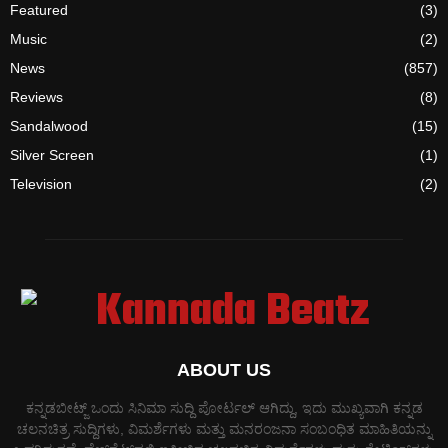
Featured
(3)
Music
(2)
News
(857)
Reviews
(8)
Sandalwood
(15)
Silver Screen
(1)
Television
(2)
ABOUT US
ಕನ್ನಡಬೀಟ್ಜ್ ಒಂದು ಸಿನಿಮಾ ಸುದ್ದಿ ಪೋರ್ಟಲ್ ಆಗಿದ್ದು, ಇದು ಮುಖ್ಯವಾಗಿ ಕನ್ನಡ
ಚಲನಚಿತ್ರ ಸುದ್ದಿಗಳು, ವಿಮರ್ಶೆಗಳು ಮತ್ತು ಮನರಂಜನಾ ಸಂಬಂಧಿತ ಮಾಹಿತಿಯನ್ನು