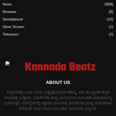
News
(858)
Reviews
(8)
Sandalwood
(15)
Silver Screen
(1)
Television
(2)
ABOUT US
ಕನ್ನಡಬೀಟ್ಜ್ ಒಂದು ಸಿನಿಮಾ ಸುದ್ದಿ ಪೋರ್ಟಲ್ ಆಗಿದ್ದು, ಇದು ಮುಖ್ಯವಾಗಿ ಕನ್ನಡ
ಚಲನಚಿತ್ರ ಸುದ್ದಿಗಳು, ವಿಮರ್ಶೆಗಳು ಮತ್ತು ಮನರಂಜನಾ ಸಂಬಂಧಿತ ಮಾಹಿತಿಯನ್ನು
ಒದಗಿಸುತ್ತದೆ. ವೆಬ್‌ಸೈಟ್‌ನಲ್ಲಿ ಇತ್ತೀಚಿನ ಚಲನಚಿತ್ರ ವಿಮರ್ಶೆಗಳು ಮತ್ತು ರೇಟಿಂಗ್‌ಗಳು
ಸೇರಿದಂತೆ ವಿವಿಧ ಸಿನಿಮಾ ಸಂಬಂಧಿತ ವಿಷಯಗಳು ಲಭ್ಯವಿವೆ.