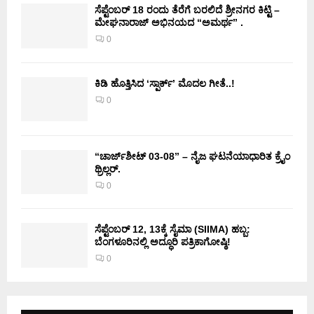
ಸೆಪ್ಟೆಂಬರ್ 18 ರಂದು ತೆರೆಗೆ ಬರಲಿದೆ ಶ್ರೀನಗರ ಕಿಟ್ಟಿ –
ಮೇಘನಾರಾಜ್ ಅಭಿನಯದ “ಅಮರ್ಥ” .
0
ಕಿಡಿ‌‌ ಹೊತ್ತಿಸಿದ ‘ಸ್ಪಾರ್ಕ್’ ಮೊದಲ‌ ಗೀತೆ..!
0
“ಚಾರ್ಜ್‌ಶೀಟ್ 03-08” – ನೈಜ ಘಟನೆಯಾಧಾರಿತ ಕ್ರೈಂ
ಥ್ರಿಲ್ಲರ್.
0
ಸೆಪ್ಟೆಂಬರ್ 12, 13ಕ್ಕೆ ಸೈಮಾ (SIIMA) ಹಬ್ಬ:
ಬೆಂಗಳೂರಿನಲ್ಲಿ ಅದ್ಧೂರಿ ಪತ್ರಿಕಾಗೋಷ್ಠಿ!
0