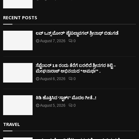
RECENT POSTS
ಲವ್ ಒನ್ಸ್ ಮೋರ್’ ಟೈಟಲ್ಜಾವಗಲ್ ಶ್ರೀನಾಥ್ ಬಿಡುಗಡೆ
August 7, 2026
0
ಸೆಪ್ಟೆಂಬರ್ 18 ರಂದು ತೆರೆಗೆ ಬರಲಿದೆ ಶ್ರೀನಗರ ಕಿಟ್ಟಿ –
ಮೇಘನಾರಾಜ್ ಅಭಿನಯದ “ಅಮರ್ಥ” .
August 6, 2026
0
ಕಿಡಿ‌‌ ಹೊತ್ತಿಸಿದ ‘ಸ್ಪಾರ್ಕ್’ ಮೊದಲ‌ ಗೀತೆ..!
August 5, 2026
0
TRAVEL