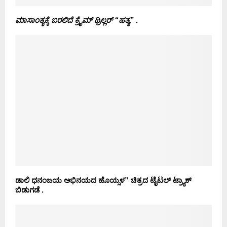
ಮಾಸಾಂತ್ಯಕ್ಕೆ ಬರಲಿದೆ ಕ್ರೈಮ್ ಥ್ರಿಲ್ಲರ್ “ಹತ್ಯ”
.
ಡಾಲಿ ಧನಂಜಯ ಅಭಿನಯದ ಹೊಯ್ಸಳ” ಚಿತ್ರದ ಟೈಟಲ್ ಟ್ರ್ಯಾಕ್
ಬಿಡುಗಡೆ .