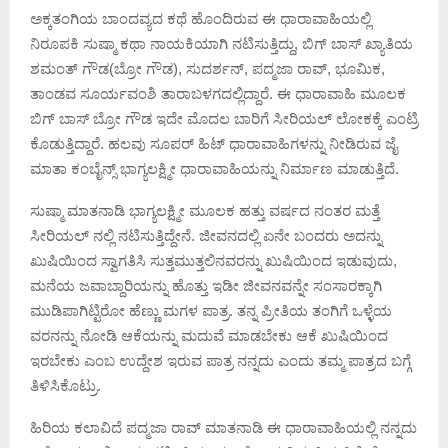
ಅಕ್ಕತಂಗಿಯ ಬಾಂದವ್ಯದ ಕಥೆ ಹೊಂದಿರುವ ಈ ಧಾರಾವಾಹಿಯಲ್ಲಿ
ನಿರೂಪಕಿ ಸುಷ್ಮಾ ಕಥಾ ನಾಯಕಿಯಾಗಿ ನಟಿಸುತ್ತಿದ್ದು, ಬಿಗ್ ಬಾಸ್ ಖ್ಯಾತಿಯ
ಶಮಂತ್ ಗೌಡ(ಬ್ರೋ ಗೌಡ), ಸುದರ್ಶನ್, ಪದ್ಮಜಾ ರಾವ್, ಭೂಮಿಕ,
ತಾಂಡವ ಸೂರ್ಯವಂಶಿ ತಾರಾಬಳಗದಲ್ಲಿದ್ದಾರೆ. ಈ ಧಾರಾವಾಹಿ ಮೂಲಕ
ಬಿಗ್ ಬಾಸ್ ಬ್ರೋ ಗೌಡ ಇದೇ ಮೊದಲ ಬಾರಿಗೆ ಸೀರಿಯಲ್ ಲೋಕಕ್ಕೆ ಎಂಟ್ರಿ
ಕೊಡುತ್ತಿದ್ದಾರೆ. ಹಲವು ಸೂಪರ್ ಹಿಟ್ ಧಾರಾವಾಹಿಗಳನ್ನು ನೀಡಿರುವ ಜೈ
ಮಾತಾ ಕಂಬೈನ್ಸ್ ಭಾಗ್ಯಲಕ್ಷ್ಮೀ ಧಾರಾವಾಹಿಯನ್ನು ನಿರ್ಮಾಣ ಮಾಡುತ್ತಿದೆ.
ಸುಷ್ಮಾ ಮಾತನಾಡಿ ಭಾಗ್ಯಲಕ್ಷ್ಮೀ ಮೂಲಕ ಹತ್ತು ವರ್ಷದ ನಂತರ ಮತ್ತೆ
ಸೀರಿಯಲ್ ನಲ್ಲಿ ನಟಿಸುತ್ತಿದ್ದೇನೆ. ಜೀವನದಲ್ಲಿ ಏನೇ ಬಂದರು ಅದನ್ನು
ಖುಷಿಯಿಂದ ಸ್ವಾಗತಿಸಿ ಸುತ್ತಮುತ್ತಲಿನವರನ್ನು ಖುಷಿಯಿಂದ ಇಡುವುದು,
ಮನೆಯ ಜವಾಬ್ದಾರಿಯನ್ನು ಹೊತ್ತು ಇಡೀ ಜೀವನವನ್ನೇ ಸಂಸಾರಕ್ಕಾಗಿ
ಮುಡಿಪಾಗಿಟ್ಟಿರೋ ಹೆಣ್ಣು ಮಗಳ ಪಾತ್ರ. ತನ್ನ ಪ್ರೀತಿಯ ತಂಗಿಗೆ ಒಳ್ಳೆಯ
ವರನನ್ನು ನೋಡಿ ಆಕೆಯನ್ನು ಮದುವೆ ಮಾಡಬೇಕು ಆಕೆ ಖುಷಿಯಿಂದ
ಇರಬೇಕು ಎಂಬ ಉದ್ದೇಶ ಇರುವ ಪಾತ್ರ ನನ್ನದು ಎಂದು ತಮ್ಮ ಪಾತ್ರದ ಬಗ್ಗೆ
ತಿಳಿಸಿಕೊಟ್ರು.
ಹಿರಿಯ ಕಲಾವಿದೆ ಪದ್ಮಜಾ ರಾವ್ ಮಾತನಾಡಿ ಈ ಧಾರಾವಾಹಿಯಲ್ಲಿ ನನ್ನದು