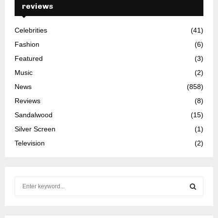
reviews
Celebrities
(41)
Fashion
(6)
Featured
(3)
Music
(2)
News
(858)
Reviews
(8)
Sandalwood
(15)
Silver Screen
(1)
Television
(2)
S
e
a
S
r