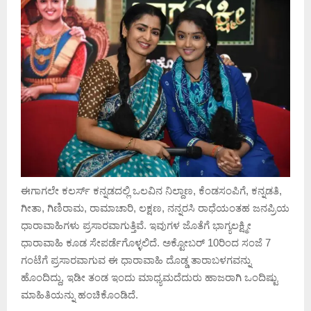
ಈಗಾಗಲೇ ಕಲರ್ಸ್ ಕನ್ನಡದಲ್ಲಿ ಒಲವಿನ ನಿಲ್ದಾಣ, ಕೆಂಡಸಂಪಿಗೆ, ಕನ್ನಡತಿ,
ಗೀತಾ, ಗಿಣಿರಾಮ, ರಾಮಾಚಾರಿ, ಲಕ್ಷಣ, ನನ್ನರಸಿ ರಾಧೆಯಂತಹ ಜನಪ್ರಿಯ
ಧಾರಾವಾಹಿಗಳು ಪ್ರಸಾರವಾಗುತ್ತಿವೆ. ಇವುಗಳ ಜೊತೆಗೆ ಭಾಗ್ಯಲಕ್ಷ್ಮೀ
ಧಾರಾವಾಹಿ ಕೂಡ ಸೇಪರ್ಡೆಗೊಳ್ಳಲಿದೆ. ಅಕ್ಟೋಬರ್ 10ರಿಂದ ಸಂಜೆ 7
ಗಂಟೆಗೆ ಪ್ರಸಾರವಾಗುವ ಈ ಧಾರಾವಾಹಿ ದೊಡ್ಡ ತಾರಾಬಳಗವನ್ನು
ಹೊಂದಿದ್ದು, ಇಡೀ ತಂಡ ಇಂದು ಮಾಧ್ಯಮದೆದುರು ಹಾಜರಾಗಿ ಒಂದಿಷ್ಟು
ಮಾಹಿತಿಯನ್ನು ಹಂಚಿಕೊಂಡಿದೆ.