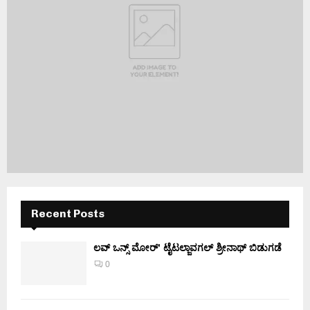
Recent Posts
ಲವ್ ಒನ್ಸ್ ಮೋರ್’ ಟೈಟಲ್ಜಾವಗಲ್ ಶ್ರೀನಾಥ್ ಬಿಡುಗಡೆ
0