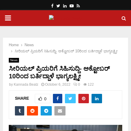
Facebook
Twitter
Linkedin
Youtube
Rss
PRIMARY
MENU
Home
News
ಸೀರಿಯಲ್ ಪ್ರಿಯರಿಗೆ ಸಿಹಿಸುದ್ದಿ- ಅಕ್ಟೋಬರ್ 10ರಿಂದ ಬರ್ತಿದ್ದಾಳೆ ಭಾಗ್ಯಲಕ್ಷ್ಮೀ
News
ಸೀರಿಯಲ್ ಪ್ರಿಯರಿಗೆ ಸಿಹಿಸುದ್ದಿ- ಅಕ್ಟೋಬರ್
10ರಿಂದ ಬರ್ತಿದ್ದಾಳೆ ಭಾಗ್ಯಲಕ್ಷ್ಮೀ
by
Kannada Beatz
October 6, 2022
0
122
SHARE
0