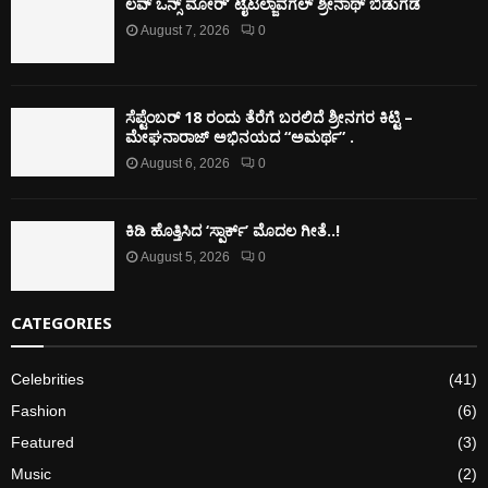
ಲವ್ ಒನ್ಸ್ ಮೋರ್’ ಟೈಟಲ್ಜಾವಗಲ್ ಶ್ರೀನಾಥ್ ಬಿಡುಗಡೆ
August 7, 2026
0
ಸೆಪ್ಟೆಂಬರ್ 18 ರಂದು ತೆರೆಗೆ ಬರಲಿದೆ ಶ್ರೀನಗರ ಕಿಟ್ಟಿ –
ಮೇಘನಾರಾಜ್ ಅಭಿನಯದ “ಅಮರ್ಥ” .
August 6, 2026
0
ಕಿಡಿ‌‌ ಹೊತ್ತಿಸಿದ ‘ಸ್ಪಾರ್ಕ್’ ಮೊದಲ‌ ಗೀತೆ..!
August 5, 2026
0
CATEGORIES
Celebrities
(41)
Fashion
(6)
Featured
(3)
Music
(2)