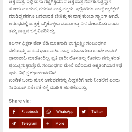
ಅತ್ತೆ ಪಾತ್ರ. ಇಲ್ಲಿ ನಾನು ಗಟ್ಟಿಗಿತ್ತಿಯಾದ ಅತ್ತೆ ಪಾತ್ರ ನಿರ್ವಹಿಸುತ್ತಿದ್ದೇನೆ.
ಜೋರು ಮಾಡುವ, ಗದರುವ ಪಾತ್ರ ನನ್ನದು. ಇಲ್ಲಿವರೆಗೂ ಸಾಪ್ಟ್ ಕ್ಯಾರೆಕ್ಟರ್
ಮಾಡಿದ್ದ ನನಗೂ ಬದಲಾವಣೆ ಬೇಕಿತ್ತು ಈ ಪಾತ್ರ ತುಂಬಾ ಸ್ಟ್ರಾಂಗ್ ಆಗಿದೆ.
ಆರಂಭದಲ್ಲಿ ಪಾತ್ರಕ್ಕೆ ಒಗ್ಗಿಕೊಳ್ಳಲು ಮುರ್ನಾಲ್ಕು ದಿನ ಬೇಕಾಯಿತು ಎಂದು
ತಮ್ಮ ಪಾತ್ರದ ಬಗ್ಗೆ ವಿವರಿಸಿದ್ರು.
ಕಲರ್ಸ್ ಫಿಕ್ಷನ್ ಹೆಡ್ ಜೆಡಿ ಮಾತನಾಡಿ ಭಾಗ್ಯಲಕ್ಷ್ಮೀ ಸಂಬಂಧಗಳ
ಬೆಲೆಯನ್ನು ಸಾರುವ ಧಾರಾವಾಹಿ. ನಾವು ಯಾವಾಗಲೂ ಒಂದೇ ಜಾನರ್
ಧಾರಾವಾಹಿ ಮಾಡೋದಿಲ್ಲ. ಪ್ರತಿ ಭಾರೀ ಹೊಸತನ್ನು ಕೊಡಲು ನಮ್ಮ ತಂಡ
ಪ್ರಯತ್ನಿಸುತ್ತಿರುತ್ತೇವೆ. ಸಂಬಂಧಗಳ ಮೇಲೆ ಬರೆದಿರುವ ಅಕ್ಕತಂಗಿಯರ ಕಥೆ
ಇದು. ವಿಭಿನ್ನ ಕಥಾಹಂದರವಿದೆ.
ಖಂಡಿತ ಒಂದು ಹೊಸ ಅನುಭವವನ್ನು ವೀಕ್ಷಕರಿಗೆ ಇದು ನೀಡಲಿದೆ ಎಂದು
ಸೀರಿಯಲ್ ವಿಶೇಷತೆ ಬಗ್ಗೆ ಮಾಹಿತಿ ಹಂಚಿಕೊಂಡ್ರು.
Share via:
Facebook
WhatsApp
Twitter
Telegram
More