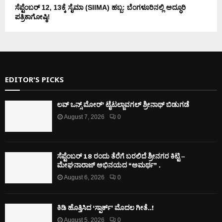
ಸೆಪ್ಟೆಂಬರ್ 12, 13ಕ್ಕೆ ಸೈಮಾ (SIIMA) ಹಬ್ಬ: ಬೆಂಗಳೂರಿನಲ್ಲಿ ಅದ್ಧೂರಿ
ಪತ್ರಿಕಾಗೋಷ್ಠಿ!
EDITOR'S PICKS
ಲವ್ ಒನ್ಸ್ ಮೋರ್’ ಟೈಟಲ್ಜಾವಗಲ್ ಶ್ರೀನಾಥ್ ಬಿಡುಗಡೆ
August 7, 2026
0
ಸೆಪ್ಟೆಂಬರ್ 18 ರಂದು ತೆರೆಗೆ ಬರಲಿದೆ ಶ್ರೀನಗರ ಕಿಟ್ಟಿ –
ಮೇಘನಾರಾಜ್ ಅಭಿನಯದ “ಅಮರ್ಥ” .
August 6, 2026
0
ಕಿಡಿ‌‌ ಹೊತ್ತಿಸಿದ ‘ಸ್ಪಾರ್ಕ್’ ಮೊದಲ‌ ಗೀತೆ..!
August 5, 2026
0