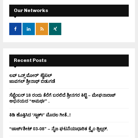
c
E
h
Our Networks
f
A
o
r
R
:
C
H
Recent Posts
ಲವ್ ಒನ್ಸ್ ಮೋರ್’ ಟೈಟಲ್
ಜಾವಗಲ್ ಶ್ರೀನಾಥ್ ಬಿಡುಗಡೆ
ಸೆಪ್ಟೆಂಬರ್ 18 ರಂದು ತೆರೆಗೆ ಬರಲಿದೆ ಶ್ರೀನಗರ ಕಿಟ್ಟಿ – ಮೇಘನಾರಾಜ್
ಅಭಿನಯದ “ಅಮರ್ಥ” .
ಕಿಡಿ‌‌ ಹೊತ್ತಿಸಿದ ‘ಸ್ಪಾರ್ಕ್’ ಮೊದಲ‌ ಗೀತೆ..!
“ಚಾರ್ಜ್‌ಶೀಟ್ 03-08” – ನೈಜ ಘಟನೆಯಾಧಾರಿತ ಕ್ರೈಂ ಥ್ರಿಲ್ಲರ್.