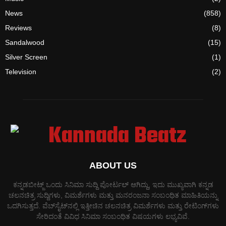
News
(858)
Reviews
(8)
Sandalwood
(15)
Silver Screen
(1)
Television
(2)
ABOUT US
ಕನ್ನಡಬೀಟ್ಜ್ ಒಂದು ಸಿನಿಮಾ ಸುದ್ದಿ ಪೋರ್ಟಲ್ ಆಗಿದ್ದು, ಇದು ಮುಖ್ಯವಾಗಿ ಕನ್ನಡ
ಚಲನಚಿತ್ರ ಸುದ್ದಿಗಳು, ವಿಮರ್ಶೆಗಳು ಮತ್ತು ಮನರಂಜನಾ ಸಂಬಂಧಿತ ಮಾಹಿತಿಯನ್ನು
ಒದಗಿಸುತ್ತದೆ. ವೆಬ್‌ಸೈಟ್‌ನಲ್ಲಿ ಇತ್ತೀಚಿನ ಚಲನಚಿತ್ರ ವಿಮರ್ಶೆಗಳು ಮತ್ತು ರೇಟಿಂಗ್‌ಗಳು
ಸೇರಿದಂತೆ ವಿವಿಧ ಸಿನಿಮಾ ಸಂಬಂಧಿತ ವಿಷಯಗಳು ಲಭ್ಯವಿವೆ.