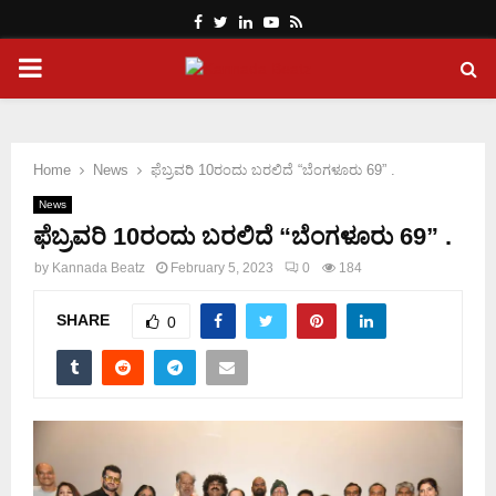
Facebook
Twitter
Linkedin
Youtube
Rss
PRIMARY
MENU
Home
News
ಫೆಬ್ರವರಿ 10ರಂದು ಬರಲಿದೆ “ಬೆಂಗಳೂರು 69” .
News
ಫೆಬ್ರವರಿ 10ರಂದು ಬರಲಿದೆ “ಬೆಂಗಳೂರು 69” .
by
Kannada Beatz
February 5, 2023
0
184
SHARE
0