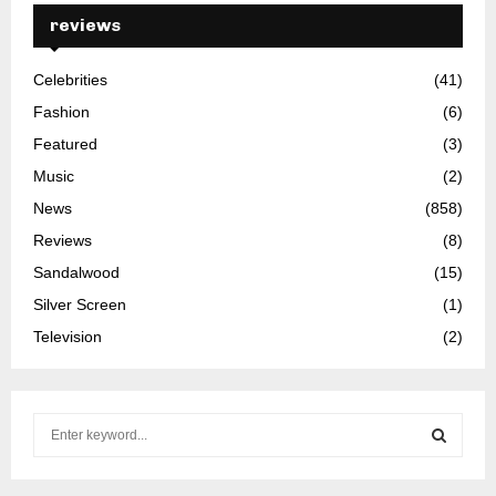
reviews
Celebrities
(41)
Fashion
(6)
Featured
(3)
Music
(2)
News
(858)
Reviews
(8)
Sandalwood
(15)
Silver Screen
(1)
Television
(2)
S
e
a
S
r