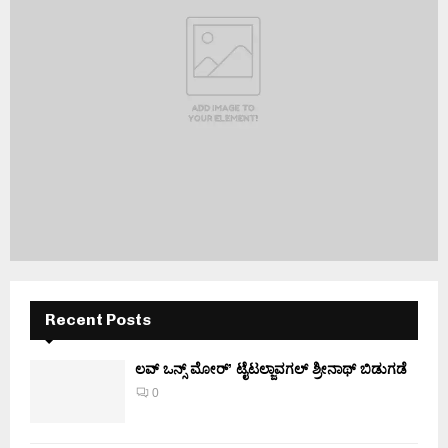
Recent Posts
ಲವ್ ಒನ್ಸ್ ಮೋರ್’ ಟೈಟಲ್ಜಾವಗಲ್ ಶ್ರೀನಾಥ್ ಬಿಡುಗಡೆ
0