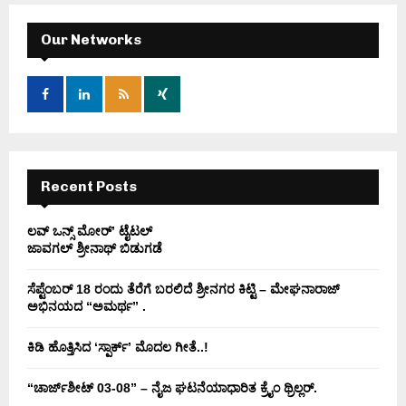
c
E
h
Our Networks
f
A
o
r
R
:
C
H
Recent Posts
ಲವ್ ಒನ್ಸ್ ಮೋರ್’ ಟೈಟಲ್
ಜಾವಗಲ್ ಶ್ರೀನಾಥ್ ಬಿಡುಗಡೆ
ಸೆಪ್ಟೆಂಬರ್ 18 ರಂದು ತೆರೆಗೆ ಬರಲಿದೆ ಶ್ರೀನಗರ ಕಿಟ್ಟಿ – ಮೇಘನಾರಾಜ್
ಅಭಿನಯದ “ಅಮರ್ಥ” .
ಕಿಡಿ‌‌ ಹೊತ್ತಿಸಿದ ‘ಸ್ಪಾರ್ಕ್’ ಮೊದಲ‌ ಗೀತೆ..!
“ಚಾರ್ಜ್‌ಶೀಟ್ 03-08” – ನೈಜ ಘಟನೆಯಾಧಾರಿತ ಕ್ರೈಂ ಥ್ರಿಲ್ಲರ್.