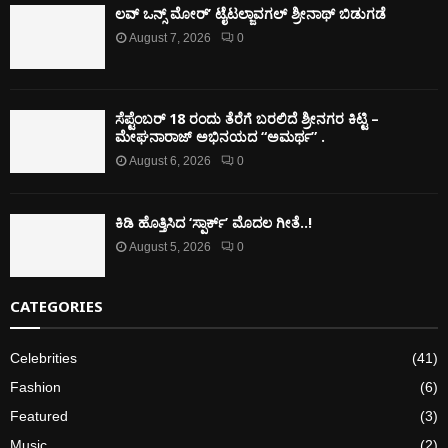
ಲವ್ ಒನ್ಸ್ ಮೋರ್’ ಟೈಟಲ್ಜಾವಗಲ್ ಶ್ರೀನಾಥ್ ಬಿಡುಗಡೆ
August 7, 2026
0
ಸೆಪ್ಟೆಂಬರ್ 18 ರಂದು ತೆರೆಗೆ ಬರಲಿದೆ ಶ್ರೀನಗರ ಕಿಟ್ಟಿ –
ಮೇಘನಾರಾಜ್ ಅಭಿನಯದ “ಅಮರ್ಥ” .
August 6, 2026
0
ಕಿಡಿ‌‌ ಹೊತ್ತಿಸಿದ ‘ಸ್ಪಾರ್ಕ್’ ಮೊದಲ‌ ಗೀತೆ..!
August 5, 2026
0
CATEGORIES
Celebrities
(41)
Fashion
(6)
Featured
(3)
Music
(2)