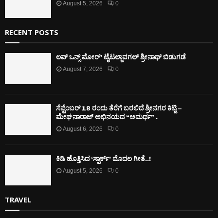
August 5, 2026
0
RECENT POSTS
ಲವ್ ಒನ್ಸ್ ಮೋರ್’ ಟೈಟಲ್ಜಾವಗಲ್ ಶ್ರೀನಾಥ್ ಬಿಡುಗಡೆ
August 7, 2026
0
ಸೆಪ್ಟೆಂಬರ್ 18 ರಂದು ತೆರೆಗೆ ಬರಲಿದೆ ಶ್ರೀನಗರ ಕಿಟ್ಟಿ –
ಮೇಘನಾರಾಜ್ ಅಭಿನಯದ “ಅಮರ್ಥ” .
August 6, 2026
0
ಕಿಡಿ‌‌ ಹೊತ್ತಿಸಿದ ‘ಸ್ಪಾರ್ಕ್’ ಮೊದಲ‌ ಗೀತೆ..!
August 5, 2026
0
TRAVEL