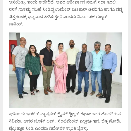
ಆಸೆಯಿತ್ತು. ಇಂದು ಈಡೇರಿದೆ. ಅವರ ಆಶೀರ್ವಾದ ನಮಗೆ ಸದಾ ಇರಲಿ.
ನನಗೆ ಸಾಕಷ್ಟು ಸಲಹೆ ನೀಡಿದ್ದ ಉಮೇಶ್ ಬಣಕಾರ್ ಅವರಿಗೂ ಹಾಗೂ ನನ್ನ
ಚಿತ್ರತಂಡಕ್ಕೆ ಧನ್ಯವಾದ ತಿಳಿಸುತ್ತೇನೆ ಎಂದರು ನಿರ್ಮಾಪಕ ಗುಲ್ಜರ್
ಜಾಕೀರ್.
ಇದೊಂದು ಇಂಟರ್ ನ್ಯಾಷನಲ್ ಕ್ರೈಮ್ ಥ್ರಿಲ್ಲರ್ ಕಥಾಹಂದರ ಹೊಂದಿರುವ
ಸಿನಿಮಾ. ಅದರ ಜೊತೆಗೆ ಲವ್ , ಸೆಂಟಿಮೆಂಟ್ ಎಲ್ಲವೂ ಇದೆ. ಚಿತ್ರ ನೋಡಿ.
ಪ್ರೋತ್ಸಾಹ ನೀಡಿ ಎಂದರು ನಿರ್ದೇಶಕ ಕ್ರಾಂತಿ ಚೈತನ್ಯ.