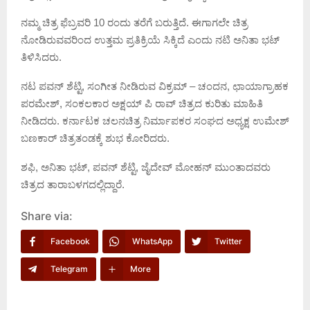
ನಮ್ಮ ಚಿತ್ರ ಫೆಬ್ರವರಿ 10 ರಂದು ತರೆಗೆ ಬರುತ್ತಿದೆ. ಈಗಾಗಲೇ ಚಿತ್ರ
ನೋಡಿರುವವರಿಂದ ಉತ್ತಮ ಪ್ರತಿಕ್ರಿಯೆ ಸಿಕ್ಕಿದೆ ಎಂದು ನಟಿ ಅನಿತಾ ಭಟ್
ತಿಳಿಸಿದರು.
ನಟ ಪವನ್ ಶೆಟ್ಟಿ, ಸಂಗೀತ ನೀಡಿರುವ ವಿಕ್ರಮ್ – ಚಂದನ, ಛಾಯಾಗ್ರಾಹಕ
ಪರಮೇಶ್, ಸಂಕಲಕಾರ ಅಕ್ಷಯ್ ಪಿ ರಾವ್ ಚಿತ್ರದ ಕುರಿತು ಮಾಹಿತಿ
ನೀಡಿದರು. ಕರ್ನಾಟಕ ಚಲನಚಿತ್ರ ನಿರ್ಮಾಪಕರ ಸಂಘದ ಅಧ್ಯಕ್ಷ ಉಮೇಶ್
ಬಣಕಾರ್ ಚಿತ್ರತಂಡಕ್ಕೆ ಶುಭ ಕೋರಿದರು.
ಶಫಿ, ಅನಿತಾ ಭಟ್, ಪವನ್ ಶೆಟ್ಟಿ, ಜೈದೇವ್ ಮೋಹನ್ ಮುಂತಾದವರು
ಚಿತ್ರದ ತಾರಾಬಳಗದಲ್ಲಿದ್ದಾರೆ.
Share via:
Facebook
WhatsApp
Twitter
Telegram
More