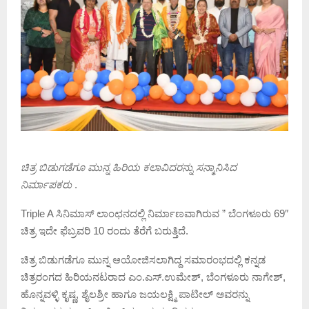
ಚಿತ್ರ ಬಿಡುಗಡೆಗೂ ಮುನ್ನ ಹಿರಿಯ ಕಲಾವಿದರನ್ನು ಸನ್ಮಾನಿಸಿದ
ನಿರ್ಮಾಪಕರು
.
Triple A ಸಿನಿಮಾಸ್ ಲಾಂಛನದಲ್ಲಿ ನಿರ್ಮಾಣವಾಗಿರುವ ” ಬೆಂಗಳೂರು 69″
ಚಿತ್ರ ಇದೇ ಫೆಬ್ರವರಿ 10 ರಂದು ತೆರೆಗೆ ಬರುತ್ತಿದೆ.
ಚಿತ್ರ ಬಿಡುಗಡೆಗೂ ಮುನ್ನ ಆಯೋಜಿಸಲಾಗಿದ್ದ ಸಮಾರಂಭದಲ್ಲಿ ಕನ್ನಡ
ಚಿತ್ರರಂಗದ ಹಿರಿಯನಟರಾದ ಎಂ.ಎಸ್.ಉಮೇಶ್, ಬೆಂಗಳೂರು ನಾಗೇಶ್,
ಹೊನ್ನವಳ್ಳಿ ಕೃಷ್ಣ, ಶೈಲಶ್ರೀ ಹಾಗೂ ಜಯಲಕ್ಷ್ಮಿ ಪಾಟೀಲ್ ಅವರನ್ನು