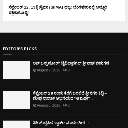
ಸೆಪ್ಟೆಂಬರ್ 12, 13ಕ್ಕೆ ಸೈಮಾ (SIIMA) ಹಬ್ಬ: ಬೆಂಗಳೂರಿನಲ್ಲಿ ಅದ್ಧೂರಿ
ಪತ್ರಿಕಾಗೋಷ್ಠಿ!
EDITOR'S PICKS
ಲವ್ ಒನ್ಸ್ ಮೋರ್’ ಟೈಟಲ್ಜಾವಗಲ್ ಶ್ರೀನಾಥ್ ಬಿಡುಗಡೆ
August 7, 2026
0
ಸೆಪ್ಟೆಂಬರ್ 18 ರಂದು ತೆರೆಗೆ ಬರಲಿದೆ ಶ್ರೀನಗರ ಕಿಟ್ಟಿ –
ಮೇಘನಾರಾಜ್ ಅಭಿನಯದ “ಅಮರ್ಥ” .
August 6, 2026
0
ಕಿಡಿ‌‌ ಹೊತ್ತಿಸಿದ ‘ಸ್ಪಾರ್ಕ್’ ಮೊದಲ‌ ಗೀತೆ..!