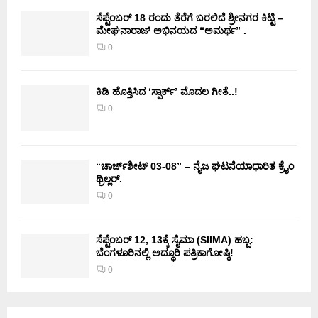
ಸೆಪ್ಟೆಂಬರ್ 18 ರಂದು ತೆರೆಗೆ ಬರಲಿದೆ ಶ್ರೀನಗರ ಕಿಟ್ಟಿ –
ಮೇಘನಾರಾಜ್ ಅಭಿನಯದ “ಅಮರ್ಥ” .
0
ಕಿಡಿ‌‌ ಹೊತ್ತಿಸಿದ ‘ಸ್ಪಾರ್ಕ್’ ಮೊದಲ‌ ಗೀತೆ..!
0
“ಚಾರ್ಜ್‌ಶೀಟ್ 03-08” – ನೈಜ ಘಟನೆಯಾಧಾರಿತ ಕ್ರೈಂ
ಥ್ರಿಲ್ಲರ್.
0
ಸೆಪ್ಟೆಂಬರ್ 12, 13ಕ್ಕೆ ಸೈಮಾ (SIIMA) ಹಬ್ಬ:
ಬೆಂಗಳೂರಿನಲ್ಲಿ ಅದ್ಧೂರಿ ಪತ್ರಿಕಾಗೋಷ್ಠಿ!
0