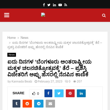
Facebook
Twitter
Linkedin
Youtube
Rss
PRIMARY
MENU
Home
News
ಐದು ದಿನಗಳ ‘ಬೆಂಗಳೂರು ಅಂತರಾಷ್ಟ್ರೀಯ ಮಕ್ಕಳ ಚಲನಚಿತ್ರೋತ್ಸವಕ್ಕೆ’ ತೆರೆ –
ಪ್ರಶಸ್ತಿ ವಿಜೇತರಿಗೆ ಅಪ್ಪು ಹೆಸರಲ್ಲಿ ನೆನಪಿನ ಕಾಣಿಕೆ
News
ಐದು ದಿನಗಳ ‘ಬೆಂಗಳೂರು ಅಂತರಾಷ್ಟ್ರೀಯ
ಮಕ್ಕಳ ಚಲನಚಿತ್ರೋತ್ಸವಕ್ಕೆ’ ತೆರೆ – ಪ್ರಶಸ್ತಿ
ವಿಜೇತರಿಗೆ ಅಪ್ಪು ಹೆಸರಲ್ಲಿ ನೆನಪಿನ ಕಾಣಿಕೆ
by
Kannada Beatz
February 27, 2023
0
207
SHARE
0