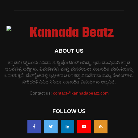
ABOUT US
ಕನ್ನಡಬೀಟ್ಜ್ ಒಂದು ಸಿನಿಮಾ ಸುದ್ದಿ ಪೋರ್ಟಲ್ ಆಗಿದ್ದು, ಇದು ಮುಖ್ಯವಾಗಿ ಕನ್ನಡ
ಚಲನಚಿತ್ರ ಸುದ್ದಿಗಳು, ವಿಮರ್ಶೆಗಳು ಮತ್ತು ಮನರಂಜನಾ ಸಂಬಂಧಿತ ಮಾಹಿತಿಯನ್ನು
ಒದಗಿಸುತ್ತದೆ. ವೆಬ್‌ಸೈಟ್‌ನಲ್ಲಿ ಇತ್ತೀಚಿನ ಚಲನಚಿತ್ರ ವಿಮರ್ಶೆಗಳು ಮತ್ತು ರೇಟಿಂಗ್‌ಗಳು
ಸೇರಿದಂತೆ ವಿವಿಧ ಸಿನಿಮಾ ಸಂಬಂಧಿತ ವಿಷಯಗಳು ಲಭ್ಯವಿವೆ.
Contact us:
contact@kannadabeatz.com
FOLLOW US