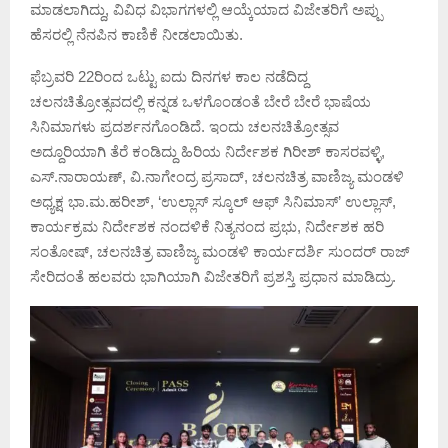
ಮಾಡಲಾಗಿದ್ದು, ವಿವಿಧ ವಿಭಾಗಗಳಲ್ಲಿ ಆಯ್ಕೆಯಾದ ವಿಜೇತರಿಗೆ ಅಪ್ಪು
ಹೆಸರಲ್ಲಿ ನೆನಪಿನ ಕಾಣಿಕೆ ನೀಡಲಾಯಿತು.
ಫೆಬ್ರವರಿ 22ರಿಂದ ಒಟ್ಟು ಐದು ದಿನಗಳ ಕಾಲ ನಡೆದಿದ್ದ
ಚಲನಚಿತ್ರೋತ್ಸವದಲ್ಲಿ ಕನ್ನಡ ಒಳಗೊಂಡಂತೆ ಬೇರೆ ಬೇರೆ ಭಾಷೆಯ
ಸಿನಿಮಾಗಳು ಪ್ರದರ್ಶನಗೊಂಡಿದೆ. ಇಂದು ಚಲನಚಿತ್ರೋತ್ಸವ
ಅದ್ದೂರಿಯಾಗಿ ತೆರೆ ಕಂಡಿದ್ದು ಹಿರಿಯ ನಿರ್ದೇಶಕ ಗಿರೀಶ್ ಕಾಸರವಳ್ಳಿ,
ಎಸ್.ನಾರಾಯಣ್, ವಿ.ನಾಗೇಂದ್ರ ಪ್ರಸಾದ್, ಚಲನಚಿತ್ರ ವಾಣಿಜ್ಯ ಮಂಡಳಿ
ಅಧ್ಯಕ್ಷ ಭಾ.ಮ.ಹರೀಶ್, ‘ಉಲ್ಲಾಸ್ ಸ್ಕೂಲ್ ಆಫ್ ಸಿನಿಮಾಸ್’ ಉಲ್ಲಾಸ್,
ಕಾರ್ಯಕ್ರಮ ನಿರ್ದೇಶಕ ನಂದಳಿಕೆ ನಿತ್ಯನಂದ ಪ್ರಭು, ನಿರ್ದೇಶಕ ಹರಿ
ಸಂತೋಷ್, ಚಲನಚಿತ್ರ ವಾಣಿಜ್ಯ ಮಂಡಳಿ ಕಾರ್ಯದರ್ಶಿ ಸುಂದರ್ ರಾಜ್
ಸೇರಿದಂತೆ ಹಲವರು ಭಾಗಿಯಾಗಿ ವಿಜೇತರಿಗೆ ಪ್ರಶಸ್ತಿ ಪ್ರಧಾನ ಮಾಡಿದ್ರು.