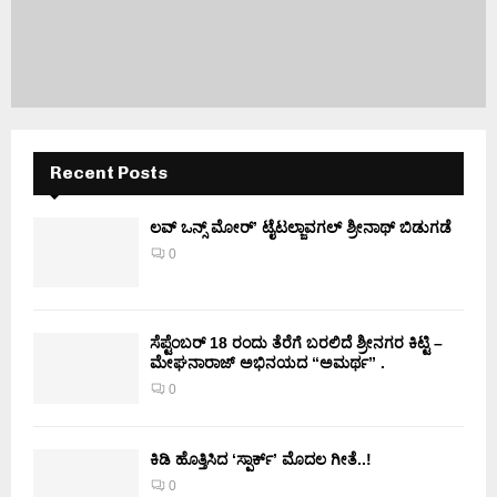
Recent Posts
ಲವ್ ಒನ್ಸ್ ಮೋರ್’ ಟೈಟಲ್ಜಾವಗಲ್ ಶ್ರೀನಾಥ್ ಬಿಡುಗಡೆ
0
ಸೆಪ್ಟೆಂಬರ್ 18 ರಂದು ತೆರೆಗೆ ಬರಲಿದೆ ಶ್ರೀನಗರ ಕಿಟ್ಟಿ –
ಮೇಘನಾರಾಜ್ ಅಭಿನಯದ “ಅಮರ್ಥ” .
0
ಕಿಡಿ‌‌ ಹೊತ್ತಿಸಿದ ‘ಸ್ಪಾರ್ಕ್’ ಮೊದಲ‌ ಗೀತೆ..!
0