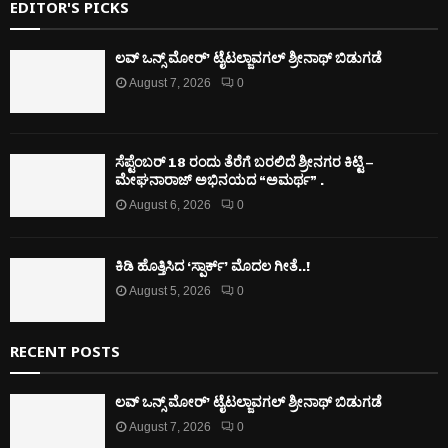
EDITOR'S PICKS
ಲವ್ ಒನ್ಸ್ ಮೋರ್’ ಟೈಟಲ್ಜಾವಗಲ್ ಶ್ರೀನಾಥ್ ಬಿಡುಗಡೆ
August 7, 2026
0
ಸೆಪ್ಟೆಂಬರ್ 18 ರಂದು ತೆರೆಗೆ ಬರಲಿದೆ ಶ್ರೀನಗರ ಕಿಟ್ಟಿ –
ಮೇಘನಾರಾಜ್ ಅಭಿನಯದ “ಅಮರ್ಥ” .
August 6, 2026
0
ಕಿಡಿ‌‌ ಹೊತ್ತಿಸಿದ ‘ಸ್ಪಾರ್ಕ್’ ಮೊದಲ‌ ಗೀತೆ..!
August 5, 2026
0
RECENT POSTS
ಲವ್ ಒನ್ಸ್ ಮೋರ್’ ಟೈಟಲ್ಜಾವಗಲ್ ಶ್ರೀನಾಥ್ ಬಿಡುಗಡೆ
August 7, 2026
0