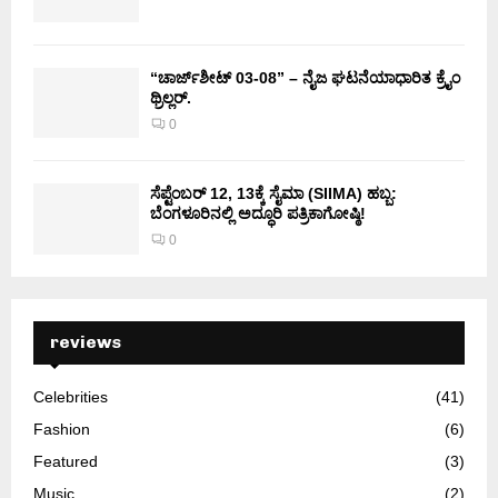
“ಚಾರ್ಜ್‌ಶೀಟ್ 03-08” – ನೈಜ ಘಟನೆಯಾಧಾರಿತ ಕ್ರೈಂ
ಥ್ರಿಲ್ಲರ್.
0
ಸೆಪ್ಟೆಂಬರ್ 12, 13ಕ್ಕೆ ಸೈಮಾ (SIIMA) ಹಬ್ಬ:
ಬೆಂಗಳೂರಿನಲ್ಲಿ ಅದ್ಧೂರಿ ಪತ್ರಿಕಾಗೋಷ್ಠಿ!
0
reviews
Celebrities
(41)
Fashion
(6)
Featured
(3)
Music
(2)