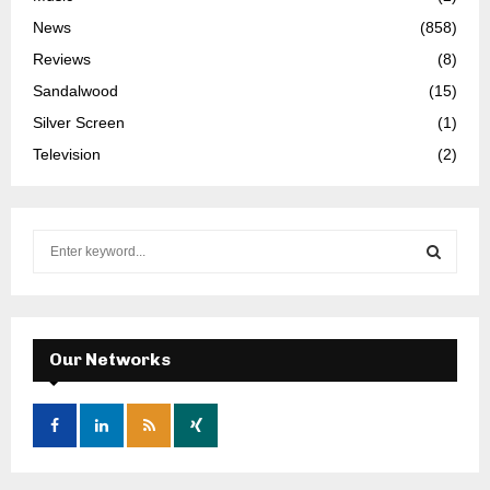
News
(858)
Reviews
(8)
Sandalwood
(15)
Silver Screen
(1)
Television
(2)
S
e
a
S
r
c
E
h
Our Networks
f
A
o
r
R
:
C