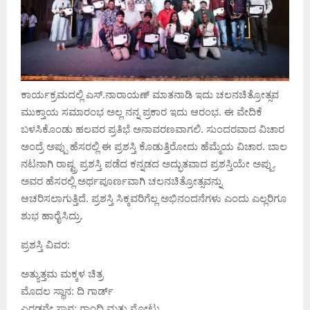
ಕಾರ್ಯಕ್ರಮದಲ್ಲಿ ಎಸ್.ನಾರಾಯಣ್ ಮಾತನಾಡಿ ಇದು ಚಲನಚಿತ್ರೋತ್ಸವ
ಮುಕ್ತಾಯ ಸಮಾರಂಭ ಅಲ್ಲ ನನ್ನ ಪ್ರಕಾರ ಇದು ಆರಂಭ. ಈ ವೇದಿಕೆ
ಬಳಸಿಕೊಂಡು ಹಲವರ ಪ್ರತಿಭೆ ಅನಾವರಣವಾಗಲಿ. ಸುಂದರವಾದ ವಿಚಾರ
ಅಂದ್ರೆ ಅಪ್ಪು ಹೆಸರಲ್ಲಿ ಈ ಪ್ರಶಸ್ತಿ ಕೊಡುತ್ತಿರೋದು ಹೆಮ್ಮೆಯ ವಿಚಾರ. ಬಾಲ
ನಟನಾಗಿ ರಾಷ್ಟ್ರ ಪ್ರಶಸ್ತಿ ಪಡೆದ ಕನ್ನಡದ ಅದ್ಭುತವಾದ ಪ್ರಶಸ್ತಿಯೇ ಅಪ್ಪು.
ಅವರ ಹೆಸರಲ್ಲಿ ಅರ್ಥಪೂರ್ಣವಾಗಿ ಚಲನಚಿತ್ರೋತ್ಸವನ್ನು
ಆಚರಿಸಲಾಗುತ್ತಿದೆ. ಪ್ರಶಸ್ತಿ ಸಿಕ್ಕವರಿಗೆಲ್ಲ ಅಭಿನಂದನೆಗಳು ಎಂದು ಎಲ್ಲರಿಗೂ
ಶುಭ ಹಾರೈಸಿದ್ರು.
ಪ್ರಶಸ್ತಿ ವಿವರ:
ಅತ್ಯುತ್ತಮ ಮಕ್ಕಳ ಚಿತ್ರ
ಮೊದಲ ಸ್ಥಾನ: ದಿ ಗಾರ್ಡ್
ಎರಡನೇ ಸ್ಥಾನ: ಗಾಂಧಿ ಮತ್ತು ನೋಟು