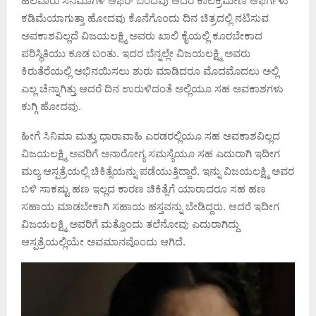
ಹಲವಾರು ಸಿನಿಮಾಗಳ ಆಫರ್ ಬಂದವು ಆದರೆ ಕಾಲಕ್ರಮೇಣ ಆಫರ್ಗಳು
ಕಡಿಮೆಯಾಗುತ್ತಾ ಹೋದವು ಕೊನೆಗೊಂದು ದಿನ ಚಿತ್ರದಲ್ಲಿ ನಟಿಸುವ
ಅವಕಾಶವಿಲ್ಲದೆ ವಿಜಯಲಕ್ಷ್ಮಿ ಅವರು ಖಾಲಿ ಕೈಯಲ್ಲಿ ಕೂರಬೇಕಾದ
ಪರಿಸ್ಥಿತಿಯು ಕೂಡ ಬಂತು. ಇದರ ಬೆನ್ನಲ್ಲೇ ವಿಜಯಲಕ್ಷ್ಮಿ ಅವರು
ಕಿರುತೆರೆಯಲ್ಲಿ ಅಭಿನಯಿಸಲು ಶುರು ಮಾಡಿದರೂ ಮೊದಮೊದಲು ಅಲ್ಲಿ
ಎಲ್ಲ ಚೆನ್ನಾಗಿತ್ತು ಆದರೆ ದಿನ ಉರುಳಿದಂತೆ ಅಲ್ಲಿಯೂ ಸಹ ಅವಕಾಶಗಳು
ಕುಗ್ಗಿ ಹೋದವು.
ಹೀಗೆ ಸಿನಿಮಾ ಮತ್ತು ಧಾರಾವಾಹಿ ಎರಡರಲ್ಲಿಯೂ ಸಹ ಅವಕಾಶವಿಲ್ಲದ
ವಿಜಯಲಕ್ಷ್ಮಿ ಅವರಿಗೆ ಅನಾರೋಗ್ಯ ಸಮಸ್ಯೆಯೂ ಸಹ ಎದುರಾಗಿ ಇದೀಗ
ಮಲ್ಯ ಆಸ್ಪತ್ರೆಯಲ್ಲಿ ಚಿಕಿತ್ಸೆಯನ್ನು ಪಡೆಯುತ್ತಿದ್ದಾರೆ. ಇನ್ನು ವಿಜಯಲಕ್ಷ್ಮಿ ಅವರ
ಬಳಿ ಸಾಕಷ್ಟು ಹಣ ಇಲ್ಲದ ಕಾರಣ ಚಿಕಿತ್ಸೆಗೆ ಯಾರಾದರೂ ಸಹ ಹಣ
ಸಹಾಯ ಮಾಡಬೇಕಾಗಿ ಸಹಾಯ ಹಸ್ತವನ್ನು ಬೇಡಿದ್ದರು. ಆದರೆ ಇದೀಗ
ವಿಜಯಲಕ್ಷ್ಮಿ ಅವರಿಗೆ ಮತ್ತೊಂದು ತಲೆನೋವು ಎದುರಾಗಿದ್ದು
ಆಸ್ಪತ್ರೆಯಲ್ಲಿಯೇ ಅವಮಾನವೊಂದು ಆಗಿದೆ.