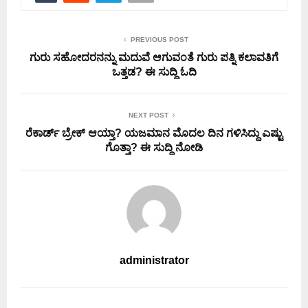
PREVIOUS POST
ಗುರು ಸಹೋದರನನ್ನು ಮದುವೆ ಆಗುವಂತೆ ಗುರು ಪತ್ನಿ ಕಲಾವತಿಗೆ
ಒತ್ತಡ? ಈ ಸುದ್ದಿ ಓದಿ
NEXT POST
ರೆಕಾರ್ಡ್ ಬ್ರೇಕ್ ಆಯ್ತಾ? ಯಜಮಾನ ಮೊದಲ ದಿನ ಗಳಿಸಿದ್ದು ಎಷ್ಟು
ಗೊತ್ತಾ? ಈ ಸುದ್ದಿ ನೋಡಿ
administrator