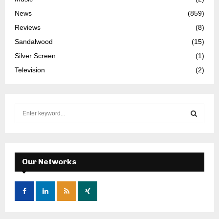
News
(859)
Reviews
(8)
Sandalwood
(15)
Silver Screen
(1)
Television
(2)
S
e
a
S
r
c
E
h
Our Networks
f
A
o
r
R
:
C