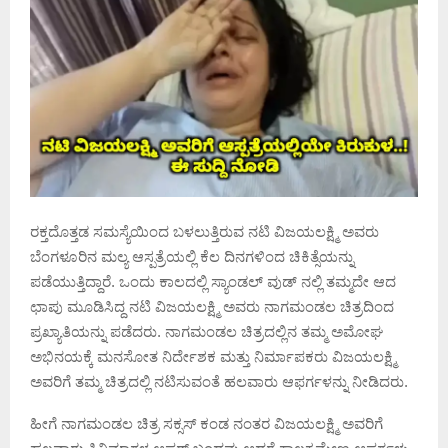
ರಕ್ತದೊತ್ತಡ ಸಮಸ್ಯೆಯಿಂದ ಬಳಲುತ್ತಿರುವ ನಟಿ ವಿಜಯಲಕ್ಷ್ಮಿ ಅವರು
ಬೆಂಗಳೂರಿನ ಮಲ್ಯ ಆಸ್ಪತ್ರೆಯಲ್ಲಿ ಕೆಲ ದಿನಗಳಿಂದ ಚಿಕಿತ್ಸೆಯನ್ನು
ಪಡೆಯುತ್ತಿದ್ದಾರೆ. ಒಂದು ಕಾಲದಲ್ಲಿ ಸ್ಯಾಂಡಲ್ ವುಡ್ ನಲ್ಲಿ ತಮ್ಮದೇ ಆದ
ಛಾಪು ಮೂಡಿಸಿದ್ದ ನಟಿ ವಿಜಯಲಕ್ಷ್ಮಿ ಅವರು ನಾಗಮಂಡಲ ಚಿತ್ರದಿಂದ
ಪ್ರಖ್ಯಾತಿಯನ್ನು ಪಡೆದರು. ನಾಗಮಂಡಲ ಚಿತ್ರದಲ್ಲಿನ ತಮ್ಮ ಅಮೋಘ
ಅಭಿನಯಕ್ಕೆ ಮನಸೋತ ನಿರ್ದೇಶಕ ಮತ್ತು ನಿರ್ಮಾಪಕರು ವಿಜಯಲಕ್ಷ್ಮಿ
ಅವರಿಗೆ ತಮ್ಮ ಚಿತ್ರದಲ್ಲಿ ನಟಿಸುವಂತೆ ಹಲವಾರು ಆಫರ್ಗಳನ್ನು ನೀಡಿದರು.
ಹೀಗೆ ನಾಗಮಂಡಲ ಚಿತ್ರ ಸಕ್ಸಸ್ ಕಂಡ ನಂತರ ವಿಜಯಲಕ್ಷ್ಮಿ ಅವರಿಗೆ