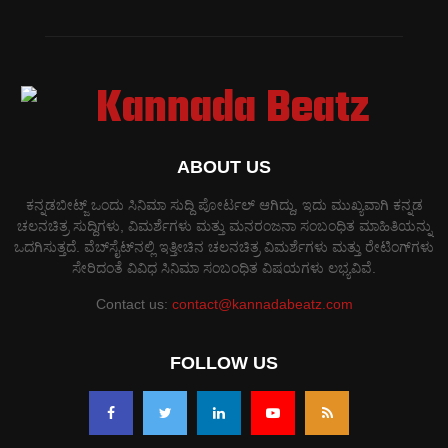
ABOUT US
ಕನ್ನಡಬೀಟ್ಜ್ ಒಂದು ಸಿನಿಮಾ ಸುದ್ದಿ ಪೋರ್ಟಲ್ ಆಗಿದ್ದು, ಇದು ಮುಖ್ಯವಾಗಿ ಕನ್ನಡ
ಚಲನಚಿತ್ರ ಸುದ್ದಿಗಳು, ವಿಮರ್ಶೆಗಳು ಮತ್ತು ಮನರಂಜನಾ ಸಂಬಂಧಿತ ಮಾಹಿತಿಯನ್ನು
ಒದಗಿಸುತ್ತದೆ. ವೆಬ್‌ಸೈಟ್‌ನಲ್ಲಿ ಇತ್ತೀಚಿನ ಚಲನಚಿತ್ರ ವಿಮರ್ಶೆಗಳು ಮತ್ತು ರೇಟಿಂಗ್‌ಗಳು
ಸೇರಿದಂತೆ ವಿವಿಧ ಸಿನಿಮಾ ಸಂಬಂಧಿತ ವಿಷಯಗಳು ಲಭ್ಯವಿವೆ.
Contact us:
contact@kannadabeatz.com
FOLLOW US