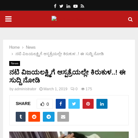
Facebook
Twitter
Linkedin
Youtube
Rss
PRIMARY
MENU
Home
News
ನಟಿ ವಿಜಯಲಕ್ಷ್ಮಿಗೆ ಆಸ್ಪತ್ರೆಯಲ್ಲೇ ಕಿರುಕುಳ..! ಈ ಸುದ್ದಿ ನೋಡಿ
News
ನಟಿ ವಿಜಯಲಕ್ಷ್ಮಿಗೆ ಆಸ್ಪತ್ರೆಯಲ್ಲೇ ಕಿರುಕುಳ..! ಈ
ಸುದ್ದಿ ನೋಡಿ
by
administrator
March 1, 2019
0
175
SHARE
0