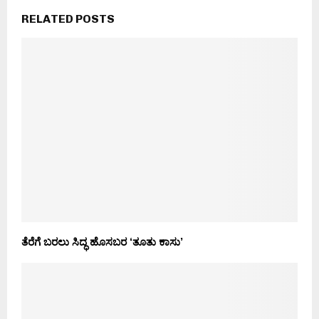
RELATED POSTS
ತೆರೆಗೆ ಬರಲು ಸಿದ್ಧ ಹೊಸಬರ ‘ತೂತು ಕಾಸು’