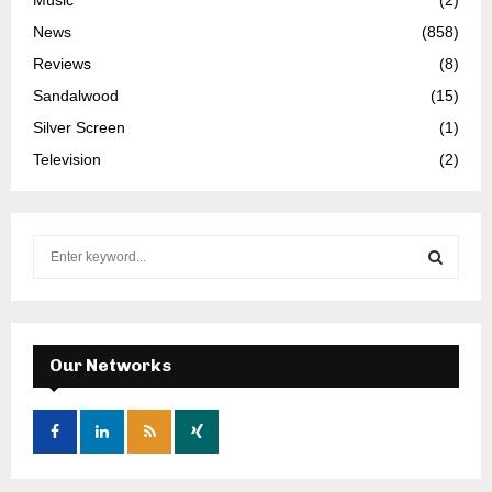
Music
(2)
News
(858)
Reviews
(8)
Sandalwood
(15)
Silver Screen
(1)
Television
(2)
S
e
a
S
r
c
E
h
Our Networks
f
A
o
r
R
:
C