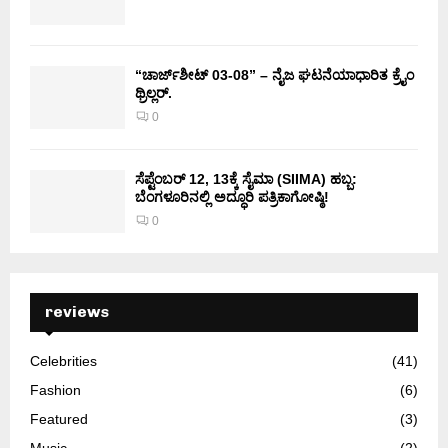
“ಚಾರ್ಜ್‌ಶೀಟ್ 03-08” – ನೈಜ ಘಟನೆಯಾಧಾರಿತ ಕ್ರೈಂ
ಥ್ರಿಲ್ಲರ್.
0
ಸೆಪ್ಟೆಂಬರ್ 12, 13ಕ್ಕೆ ಸೈಮಾ (SIIMA) ಹಬ್ಬ:
ಬೆಂಗಳೂರಿನಲ್ಲಿ ಅದ್ಧೂರಿ ಪತ್ರಿಕಾಗೋಷ್ಠಿ!
0
reviews
Celebrities
(41)
Fashion
(6)
Featured
(3)