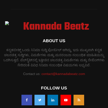
ABOUT US
ಕನ್ನಡಬೀಟ್ಜ್ ಒಂದು ಸಿನಿಮಾ ಸುದ್ದಿ ಪೋರ್ಟಲ್ ಆಗಿದ್ದು, ಇದು ಮುಖ್ಯವಾಗಿ ಕನ್ನಡ
ಚಲನಚಿತ್ರ ಸುದ್ದಿಗಳು, ವಿಮರ್ಶೆಗಳು ಮತ್ತು ಮನರಂಜನಾ ಸಂಬಂಧಿತ ಮಾಹಿತಿಯನ್ನು
ಒದಗಿಸುತ್ತದೆ. ವೆಬ್‌ಸೈಟ್‌ನಲ್ಲಿ ಇತ್ತೀಚಿನ ಚಲನಚಿತ್ರ ವಿಮರ್ಶೆಗಳು ಮತ್ತು ರೇಟಿಂಗ್‌ಗಳು
ಸೇರಿದಂತೆ ವಿವಿಧ ಸಿನಿಮಾ ಸಂಬಂಧಿತ ವಿಷಯಗಳು ಲಭ್ಯವಿವೆ.
Contact us:
contact@kannadabeatz.com
FOLLOW US