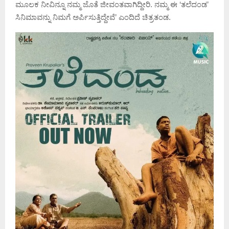
ಮೂಲಕ ನೀವಿನ್ನೂ ನಮ್ಮ ಜೊತೆ ಜೀವಂತವಾಗಿದ್ದೀರಿ. ನಮ್ಮ ಈ ‘ತಲೆದಂಡ’
ಸಿನಿಮಾವನ್ನು ನಿಮಗೆ ಅರ್ಪಿಸುತ್ತಿದ್ದೇವೆ’ ಎಂದಿದೆ ಚಿತ್ರತಂಡ.