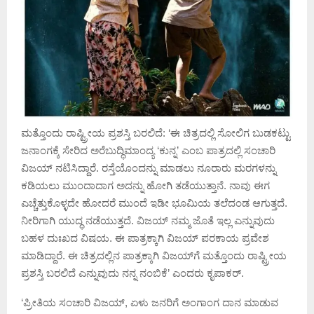
ಮತ್ತೊಂದು ರಾಷ್ಟ್ರೀಯ ಪ್ರಶಸ್ತಿ ಬರಲಿದೆ: ‘ಈ ಚಿತ್ರದಲ್ಲಿ ಸೋಲಿಗ ಬುಡಕಟ್ಟು
ಜನಾಂಗಕ್ಕೆ ಸೇರಿದ ಅರೆಬುದ್ಧಿಮಾಂದ್ಯ ‘ಕುನ್ನ’ ಎಂಬ ಪಾತ್ರದಲ್ಲಿ ಸಂಚಾರಿ
ವಿಜಯ್‌ ನಟಿಸಿದ್ದಾರೆ. ರಸ್ತೆಯೊಂದನ್ನು ಮಾಡಲು ನೂರಾರು ಮರಗಳನ್ನು
ಕಡಿಯಲು ಮುಂದಾದಾಗ ಅದನ್ನು ಹೋಗಿ ತಡೆಯುತ್ತಾನೆ. ನಾವು ಈಗ
ಎಚ್ಚೆತ್ತುಕೊಳ್ಳದೇ ಹೋದರೆ ಮುಂದೆ ಇಡೀ ಭೂಮಿಯ ತಲೆದಂಡ ಆಗುತ್ತದೆ.
ನೀರಿಗಾಗಿ ಯುದ್ಧ ನಡೆಯುತ್ತದೆ. ವಿಜಯ್‌ ನಮ್ಮ ಜೊತೆ ಇಲ್ಲ ಎನ್ನುವುದು
ಬಹಳ ದುಃಖದ ವಿಷಯ. ಈ ಪಾತ್ರಕ್ಕಾಗಿ ವಿಜಯ್‌ ಪರಕಾಯ ಪ್ರವೇಶ
ಮಾಡಿದ್ದಾರೆ. ಈ ಚಿತ್ರದಲ್ಲಿನ ಪಾತ್ರಕ್ಕಾಗಿ ವಿಜಯ್‌ಗೆ ಮತ್ತೊಂದು ರಾಷ್ಟ್ರೀಯ
ಪ್ರಶಸ್ತಿ ಬರಲಿದೆ ಎನ್ನುವುದು ನನ್ನ ನಂಬಿಕೆ’ ಎಂದರು ಕೃಪಾಕರ್‌.
‘ಪ್ರೀತಿಯ ಸಂಚಾರಿ ವಿಜಯ್‌, ಏಳು ಜನರಿಗೆ ಅಂಗಾಂಗ ದಾನ ಮಾಡುವ