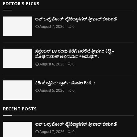
EDITOR'S PICKS
ಲವ್ ಒನ್ಸ್ ಮೋರ್’ ಟೈಟಲ್ಜಾವಗಲ್ ಶ್ರೀನಾಥ್ ಬಿಡುಗಡೆ
August 7, 2026
0
ಸೆಪ್ಟೆಂಬರ್ 18 ರಂದು ತೆರೆಗೆ ಬರಲಿದೆ ಶ್ರೀನಗರ ಕಿಟ್ಟಿ –
ಮೇಘನಾರಾಜ್ ಅಭಿನಯದ “ಅಮರ್ಥ” .
August 6, 2026
0
ಕಿಡಿ‌‌ ಹೊತ್ತಿಸಿದ ‘ಸ್ಪಾರ್ಕ್’ ಮೊದಲ‌ ಗೀತೆ..!
August 5, 2026
0
RECENT POSTS
ಲವ್ ಒನ್ಸ್ ಮೋರ್’ ಟೈಟಲ್ಜಾವಗಲ್ ಶ್ರೀನಾಥ್ ಬಿಡುಗಡೆ
August 7, 2026
0