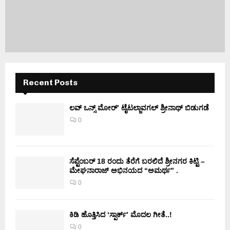
Recent Posts
ಲವ್ ಒನ್ಸ್ ಮೋರ್’ ಟೈಟಲ್ಜಾವಗಲ್ ಶ್ರೀನಾಥ್ ಬಿಡುಗಡೆ
0
ಸೆಪ್ಟೆಂಬರ್ 18 ರಂದು ತೆರೆಗೆ ಬರಲಿದೆ ಶ್ರೀನಗರ ಕಿಟ್ಟಿ –
ಮೇಘನಾರಾಜ್ ಅಭಿನಯದ “ಅಮರ್ಥ” .
0
ಕಿಡಿ‌‌ ಹೊತ್ತಿಸಿದ ‘ಸ್ಪಾರ್ಕ್’ ಮೊದಲ‌ ಗೀತೆ..!
0