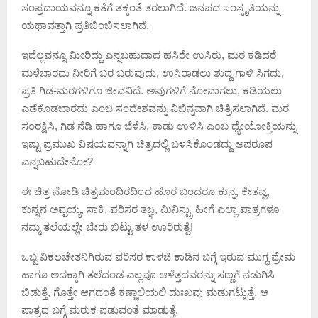
ಸಂಪ್ರದಾಯವನ್ನೂ ಕತೆಗೆ ತಕ್ಕಂತೆ ತರಲಾಗಿದೆ. ಜನಪದ ಸಂಸ್ಕೃತಿಯನ್ನು
ಯಥಾವತ್ತಾಗಿ ಪ್ರತಿಬಿಂಬಿಸಲಾಗಿದೆ.
ಇದೆಲ್ಲವನ್ನೂ ಮೀರಿದ್ದು ಎನ್ನಬಹುದಾದ ಹಸಿರೇ ಉಸಿರು, ಮರ ಕಡಿದರೆ
ಮಳೆಬಾರದು ನೀರಿಗೆ ಬರ ಬರುವುದು, ಉಸಿರಾಡಲು ಶುದ್ದ ಗಾಳಿ ಸಿಗದು,
ಪ್ರತಿ ಗಿಡ-ಮರಗಳಿಗೂ ಜೀವವಿದೆ. ಅವುಗಳಿಗೆ ನೋವಾಗಲು, ಕಡಿಯಲು
ಎಡೆಕೊಡಬಾರದು ಎಂಬ ಸಂದೇಶವನ್ನು ವಿಭಿನ್ನವಾಗಿ ಚಿತ್ರಿಸಲಾಗಿದೆ. ಮರ
ಸಂರಕ್ಷಿಸಿ, ಗಿಡ ನೆಡಿ ಹಾಗೂ ಬೆಳೆಸಿ, ಕಾಡು ಉಳಿಸಿ ಎಂಬ ಧ್ಯೇಯೋಕ್ತಿಯನ್ನು
ಇಷ್ಟು ಪ್ರಮುಖ ವಿಷಯವನ್ನಾಗಿ ಚಿತ್ರದಲ್ಲಿ ಬಳಸಿಕೊಂಡದ್ದು ಅಪರೂಪ
ಎನ್ನಬಹುದೇನೋ?
ಈ ಚಿತ್ರ ನೋಡಿ ಚಿತ್ರಮಂದಿರದಿಂದ ಹೊರ ಬಂದರೂ ಕುನ್ನ, ಕೇತವ್ವ,
ಕುನ್ನನ ಅಪ್ಪಯ್ಯ, ಸಾಕಿ, ಪರಿಸರ ತಜ್ಞ, ಮಿನಿಸ್ಟ್ರು ಹೀಗೆ ಎಲ್ಲಾ ಪಾತ್ರಗಳೂ
ನಮ್ಮ ತಲೆಯಲ್ಲೇ ಬೇರು ಬಿಟ್ಟು ತಳ ಊರಿರುತ್ವೆ!
ಒಬ್ಬ ವಿಕಲಚೇತನಿಗಿರುವ ಪರಿಸರ ಕಾಳಜಿ ಕಾಡಿನ ಬಗ್ಗೆ ಇರುವ ಮುಗ್ಧ ಪ್ರೇಮ
ಹಾಗೂ ಅದಕ್ಕಾಗಿ ತಲೆದಂಡ ಎಲ್ಲವೂ ಆಳೆತ್ತದವರನ್ನು ಸಣ್ಣಗೆ ನಡುಗಿಸಿ
ಬಿಡುತ್ತೆ, ಗೊತ್ತೇ ಆಗದಂತೆ ಕಣ್ಣಾಲಿಯಲಿ ದುಃಖವು ಮಡುಗಟ್ಟುತ್ತೆ. ಆ
ಪಾತ್ರದ ಬಗ್ಗೆ ಮರುಕ ಪಡುವಂತೆ ಮಾಡುತ್ತೆ.