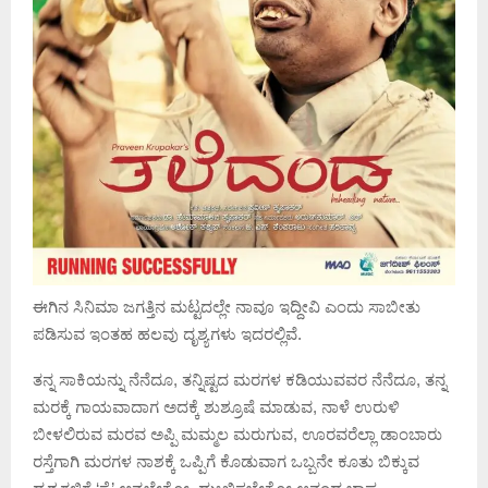
ಈಗಿನ ಸಿನಿಮಾ ಜಗತ್ತಿನ ಮಟ್ಟದಲ್ಲೇ ನಾವೂ ಇದ್ದೀವಿ ಎಂದು ಸಾಬೀತು
ಪಡಿಸುವ ಇಂತಹ ಹಲವು ದೃಶ್ಯಗಳು ಇದರಲ್ಲಿವೆ.
ತನ್ನ ಸಾಕಿಯನ್ನು ನೆನೆದೂ, ತನ್ನಿಷ್ಟದ ಮರಗಳ ಕಡಿಯುವವರ ನೆನೆದೂ, ತನ್ನ
ಮರಕ್ಕೆ ಗಾಯವಾದಾಗ ಅದಕ್ಕೆ ಶುಶ್ರೂಷೆ ಮಾಡುವ, ನಾಳೆ ಉರುಳಿ
ಬೀಳಲಿರುವ ಮರವ ಅಪ್ಪಿ ಮಮ್ಮಲ ಮರುಗುವ, ಊರವರೆಲ್ಲಾ ಡಾಂಬಾರು
ರಸ್ತೆಗಾಗಿ ಮರಗಳ ನಾಶಕ್ಕೆ ಒಪ್ಪಿಗೆ ಕೊಡುವಾಗ ಒಬ್ಬನೇ ಕೂತು ಬಿಕ್ಕುವ