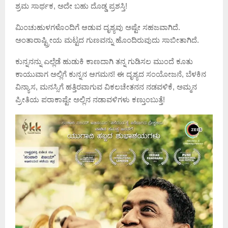
ಶ್ರಮ ಸಾರ್ಥಕ, ಅದೇ ಬಹು ದೊಡ್ಡ ಪ್ರಶಸ್ತಿ!
ಮಿಂಚುಹುಳಗಳೊಂದಿಗೆ ಆಡುವ ದೃಶ್ಯವು ಅಷ್ಟೇ ಸಹಜವಾಗಿದೆ.
ಅಂತಾರಾಷ್ಟ್ರೀಯ ಮಟ್ಟದ ಗುಣವನ್ನು ಹೊಂದಿರುವುದು ಸಾಬೀತಾಗಿದೆ.
ಕುನ್ನನನ್ನು ಎಲ್ಲೆಡೆ ಹುಡುಕಿ ಕಾಣದಾಗಿ ತನ್ನ ಗುಡಿಸಲ ಮುಂದೆ ಕೂತು
ಕಾಯುವಾಗ ಅಲ್ಲಿಗೆ ಕುನ್ನನ ಆಗಮನ! ಈ ದೃಶ್ಯದ ಸಂಯೋಜನೆ, ಬೆಳಕಿನ
ವಿನ್ಯಾಸ, ಮನಸ್ಸಿಗೆ ಹತ್ತಿರವಾಗುವ ವಿಕಲಚೇತನನ ನಡವಳಿಕೆ, ಅಮ್ಮನ
ಪ್ರೀತಿಯ ಪರಾಕಾಷ್ಟೇ ಅಲ್ಲಿನ ನಡಾವಳಿಗಳು ಕಣ್ತುಂಬುತ್ತೆ!