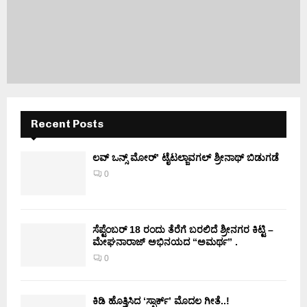
Recent Posts
ಲವ್ ಒನ್ಸ್ ಮೋರ್’ ಟೈಟಲ್ಜಾವಗಲ್ ಶ್ರೀನಾಥ್ ಬಿಡುಗಡೆ
0
ಸೆಪ್ಟೆಂಬರ್ 18 ರಂದು ತೆರೆಗೆ ಬರಲಿದೆ ಶ್ರೀನಗರ ಕಿಟ್ಟಿ –
ಮೇಘನಾರಾಜ್ ಅಭಿನಯದ “ಅಮರ್ಥ” .
0
ಕಿಡಿ‌‌ ಹೊತ್ತಿಸಿದ ‘ಸ್ಪಾರ್ಕ್’ ಮೊದಲ‌ ಗೀತೆ..!