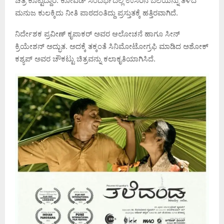
ಚಿತ್ರ ಕೊಟ್ಟಿದ್ದಾರೆ. ಕೋವಿಡ್ ಸಂದರ್ಭದಲ್ಲಿ ಉಸಿರಿನ ಬೆಲೆಯನ್ನು ತಿಳಿದ
ಮನುಜ ಕುಲಕ್ಕಿದು ನೀತಿ ಪಾಠದಂತಿದ್ದು ಪ್ರಸ್ತುತಕ್ಕೆ ಹತ್ತಿರವಾಗಿದೆ.
ನಿರ್ದೇಶಕ ಪ್ರವೀಣ್ ಕೃಪಾಕರ್ ಅವರ ಆಲೋಚನೆ ಹಾಗೂ ಸೀನ್
ಕ್ರಿಯೇಶನ್ ಅದ್ಭುತ. ಅದಕ್ಕೆ ತಕ್ಕಂತೆ ಸಿನಿಮೋಟೋಗ್ರಫಿ ಮಾಡಿದ ಅಶೋಕ್
ಕಶ್ಯಪ್ ಅವರ ಚೌಕಟ್ಟು ಚಿತ್ರವನ್ನು ಕಲಾಕೃತಿಯಾಗಿಸಿದೆ.