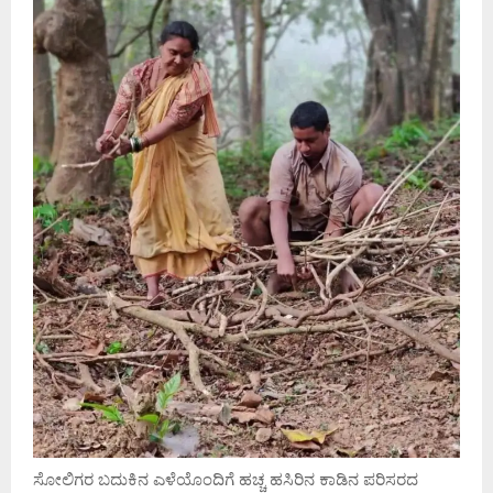
ಸೋಲಿಗರ ಬದುಕಿನ ಎಳೆಯೊಂದಿಗೆ ಹಚ್ಚ ಹಸಿರಿನ ಕಾಡಿನ ಪರಿಸರದ