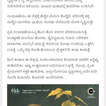
ದೃಶ್ಯಗಳಿಗೆ ‘ಸೈ’ ಅನ್ನಬೇಕೋ, ದುಃಖಿಸಬೇಕೋ ಆನಂದ ಭಾಷ್ಪ
ಸುರಿಸಬೇಕೋ ತಿಳಿಯದು. ದುಃಖದ ಮಡುವಲ್ಲಿ ತಾವರೆಗಳು ಉದಿಸಿವೆ!
ಸಂಭಾಷಣೆಯು ಈ ಚಿತ್ರಕ್ಕೆ ಹೆಚ್ಚಿನ ಮೆರುಗು ಕೊಟ್ಟಿದೆ. ಪರಿಸರಕ್ಕೆ ತಕ್ಕ
ಮಣ್ಣಿನ ವಾಸನೆಯ ಭಾಷೆಯ ಸೊಗಡು ಬೇರೆಯದೇ ಲೋಕ ಸೃಷ್ಟಿಸುತ್ತೆ!
ಪ್ರತಿ ಸಂಭಾಷಣೆಯಲ್ಲೂ ಹೊಸ ಹೊಸ ಪದಗಳ ಪರಿಚಯವಾಗುತ್ತೆ.
ಉಚ್ಚಾರಣೆ ನಾಲಗೆಯ ಹೊರಳು, ವೈವಿಧ್ಯಮಯ ನಿನಾದ. ಏರಿಳಿತದ
ಮಾತುಗಳು ಮನಸ್ಸಿಗೆ ನಾಟುತ್ತೆ. ಕರುಳಿಂದ ನೋವು-ಸಂಕಟವು ಒತ್ತರಿಸಿ
ಬರುತ್ತೆ. ಒಮ್ಮೆ ಚಿತ್ರ ನೋಡಿ ಹೊರಬಂದ ಪ್ರೇಕ್ಷಕನಿಗೇ ಕಾಡು ಕಾಡುತ್ತೆ!
ಹೀಗೆ ಕಾಡುವ ಈ ಚಿತ್ರವು ಸಂಕಲನಕಾರರಾದ ಕೆಂಪರಾಜ್ ಅವರಿಗೆ ಇನ್ನೆಷ್ಟು
ಕಾಡಿರಬೇಕು. ಇಷ್ಟು ಉತ್ತಮವಾದ ಅಭಿನಯದ ಓಘಕ್ಕೆ, ನೋವು, ಪ್ರೀತಿ-
ಪ್ರೇಮಗಳಿಗೆ ಕತ್ತರಿ ಹಾಕಬೇಕು. ಆರ್ದ್ರಗೊಳಿಸುವ ದೃಶ್ಯಗಳನ್ನು ಪದೇ ಪದೇ
ನೋಡಿ ಮರುಗದೇ, ಕೊರಗದೇ ಅಂಟಿಸಬೇಕು.