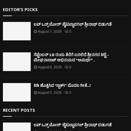
EDITOR'S PICKS
ಲವ್ ಒನ್ಸ್ ಮೋರ್’ ಟೈಟಲ್ಜಾವಗಲ್ ಶ್ರೀನಾಥ್ ಬಿಡುಗಡೆ
August 7, 2026
0
ಸೆಪ್ಟೆಂಬರ್ 18 ರಂದು ತೆರೆಗೆ ಬರಲಿದೆ ಶ್ರೀನಗರ ಕಿಟ್ಟಿ –
ಮೇಘನಾರಾಜ್ ಅಭಿನಯದ “ಅಮರ್ಥ” .
August 6, 2026
0
ಕಿಡಿ‌‌ ಹೊತ್ತಿಸಿದ ‘ಸ್ಪಾರ್ಕ್’ ಮೊದಲ‌ ಗೀತೆ..!
August 5, 2026
0
RECENT POSTS
ಲವ್ ಒನ್ಸ್ ಮೋರ್’ ಟೈಟಲ್ಜಾವಗಲ್ ಶ್ರೀನಾಥ್ ಬಿಡುಗಡೆ