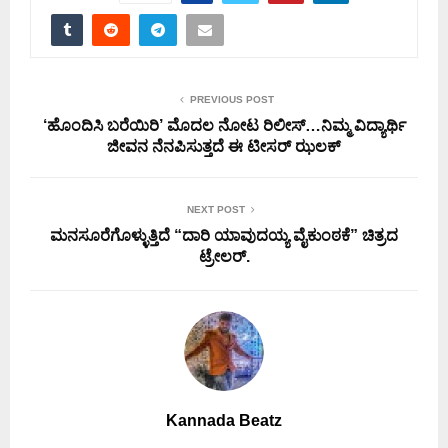
PREVIOUS POST
‘ಹೊಂದಿಸಿ ಬರೆಯಿರಿ’ ಮೊದಲ ನೋಟ ರಿಲೀಸ್…ನಿಮ್ಮ ವಿದ್ಯಾರ್ಥಿ
ಜೀವನ ನೆನಪಿಸುತ್ತದೆ ಈ ಟೀಸರ್ ಝಲಕ್
NEXT POST
ಮನಸೂರೆಗೊಳ್ಳುತ್ತಿದೆ “ದಾರಿ ಯಾವುದಯ್ಯ ವೈಕುಂಠಕೆ” ಚಿತ್ರದ
ಟ್ರೇಲರ್.
Kannada Beatz