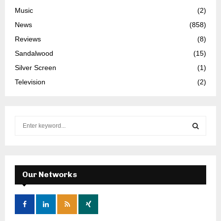
Music
(2)
News
(858)
Reviews
(8)
Sandalwood
(15)
Silver Screen
(1)
Television
(2)
S
e
a
S
r
c
E
h
Our Networks
f
A
o
r
R
: