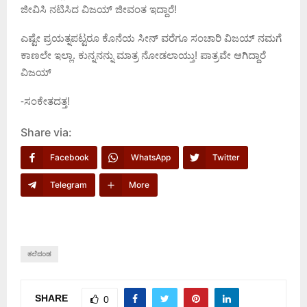
ಜೀವಿಸಿ ನಟಿಸಿದ ವಿಜಯ್ ಜೀವಂತ ಇದ್ದಾರೆ!
ಎಷ್ಟೇ ಪ್ರಯತ್ನಪಟ್ಟರೂ ಕೊನೆಯ ಸೀನ್ ವರೆಗೂ ಸಂಚಾರಿ ವಿಜಯ್ ನಮಗೆ
ಕಾಣಲೇ ಇಲ್ಲಾ. ಕುನ್ನನನ್ನು ಮಾತ್ರ ನೋಡಲಾಯ್ತು! ಪಾತ್ರವೇ ಆಗಿದ್ದಾರೆ
ವಿಜಯ್
-ಸಂಕೇತದತ್ತ!
Share via:
Facebook
WhatsApp
Twitter
Telegram
More
ತಲೆದಂಡ
SHARE
0