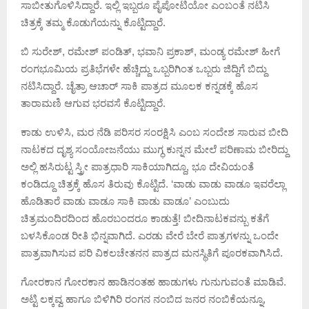
ಸಾಬೀತುಗೊಳಿಸಿದ್ದಾರೆ. ಇಲ್ಲಿ ಇಬ್ಬರೂ ಪೈಪೋಟಿಯೋ ಎಂಬಂತೆ ನಟಿಸಿ
ಚಿತ್ರಕ್ಕೆ ತಮ್ಮ ಕೊಡುಗೆಯನ್ನು ಕೊಟ್ಟಿದ್ದಾರೆ.
ಬಿ ಸುರೇಶ್, ರಮೇಶ್ ಪಂಡಿತ್, ಭವಾನಿ ಪ್ರಕಾಶ್, ಮಂಡ್ಯ ರಮೇಶ್ ಹೀಗೆ
ರಂಗಭೂಮಿಯ ಪ್ರತಿಭೆಗಳೇ ಹೆಚ್ಚಿದ್ದು ಒಬ್ಬರಿಗಿಂತ ಒಬ್ಬರು ಜಿದ್ದಿಗೆ ಬಿದ್ದು
ನಟಿಸಿದ್ದಾರೆ. ಚೈತ್ರಾ ಆಚಾರ್ ಸಾಕಿ ಪಾತ್ರದ ಮೂಲಕ ಕನ್ನಡಕ್ಕೆ ಹೊಸ
ತಾರಾಮಣಿ ಆಗುವ ಭರವಸೆ ಕೊಟ್ಟಿದ್ದಾರೆ.
ಕಾಡು ಉಳಿಸಿ, ಮರ ನೆಡಿ ಪರಿಸರ ಸಂರಕ್ಷಿಸಿ ಎಂಬ ಸಂದೇಶ ಸಾರುವ ಬೀದಿ
ನಾಟಕದ ದೃಶ್ಯ ಸಂಯೋಜನೆಯು ಮುಗ್ಧ ಕುನ್ನನ ಮೇಲೆ ಪರಿಣಾಮ ಬೀರಿದ್ದು
ಅಲ್ಲಿ ಹಸಿರುಟ್ಟ ಸ್ತ್ರೀ ಪಾತ್ರಧಾರಿ ಸಾಕಿಯಾಗಿದ್ದೂ, ಭೂ ದೇವಿಯಂತೆ
ಕಂಡಿದ್ದೂ ಚಿತ್ರಕ್ಕೆ ಹೊಸ ತಿರುವು ಕೊಟ್ಟಿದೆ. ‘ವಾಡು ವಾಡು ವಾಡೂ ಇವರೆಲ್ಲಾ
ಹೊಡಿತಾರೆ ವಾಡು ವಾಡೂ ಸಾಕಿ ವಾಡು ವಾಡೂ’ ಎಂಬುದು
ಚಿತ್ರಮಂದಿರದಿಂದ ಹೊರಬಂದರೂ ಕಾಡುತ್ತೆ! ಬೀದಿನಾಟಕವನ್ಬು ಕತೆಗೆ
ಬಳಸಿಕೊಂಡ ರೀತಿ ಭಿನ್ನವಾಗಿದೆ. ಎರಡು ವೇರೆ ಬೇರೆ ಪಾತ್ರಗಳನ್ನು ಒಂದೇ‌
ಪಾತ್ರವಾಗಿಸುವ ಪರಿ ವಿಕಲಚೇತನನ ಪಾತ್ರದ ಮನಸ್ಥಿತಿಗೆ ಪೂರಕವಾಗಿಸಿದೆ.
ಗೋರಕಾನ ಗೋರಕಾನ ಹಾಡಿನಂತಹ ಹಾಡುಗಳು ಗುನುಗುವಂತೆ ಮಾಡಿವೆ.
ಅಟ್ಟಿ ಲಕ್ಕವ್ವ ಹಾಗೂ ಬಿಳಿಗಿರಿ ರಂಗನ ನಂಬಿದ ಜನರ ನಂಬಿಕೆಯನ್ನೂ,