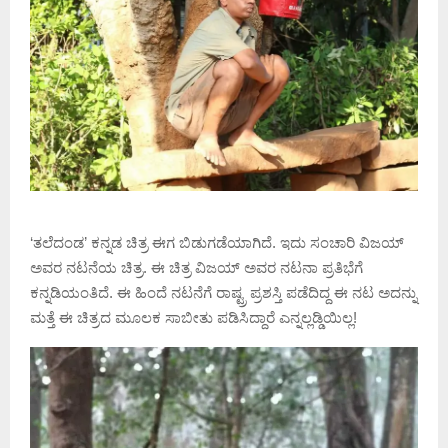
‘ತಲೆದಂಡ’ ಕನ್ನಡ ಚಿತ್ರ ಈಗ ಬಿಡುಗಡೆಯಾಗಿದೆ. ಇದು ಸಂಚಾರಿ ವಿಜಯ್
ಅವರ ನಟನೆಯ ಚಿತ್ರ. ಈ ಚಿತ್ರ ವಿಜಯ್ ಅವರ ನಟನಾ ಪ್ರತಿಭೆಗೆ
ಕನ್ನಡಿಯಂತಿದೆ. ಈ ಹಿಂದೆ ನಟನೆಗೆ ರಾಷ್ಟ್ರ ಪ್ರಶಸ್ತಿ ಪಡೆದಿದ್ದ ಈ ನಟ ಅದನ್ನು
ಮತ್ತೆ ಈ ಚಿತ್ರದ ಮೂಲಕ ಸಾಬೀತು ಪಡಿಸಿದ್ದಾರೆ ಎನ್ನಲ್ಲಡ್ಡಿಯಿಲ್ಲ!