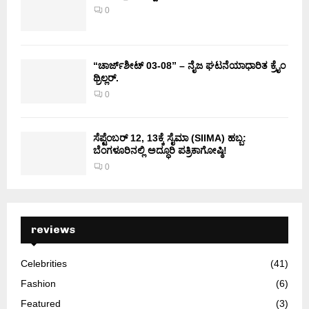
0
“ಚಾರ್ಜ್‌ಶೀಟ್ 03-08” – ನೈಜ ಘಟನೆಯಾಧಾರಿತ ಕ್ರೈಂ
ಥ್ರಿಲ್ಲರ್.
0
ಸೆಪ್ಟೆಂಬರ್ 12, 13ಕ್ಕೆ ಸೈಮಾ (SIIMA) ಹಬ್ಬ:
ಬೆಂಗಳೂರಿನಲ್ಲಿ ಅದ್ಧೂರಿ ಪತ್ರಿಕಾಗೋಷ್ಠಿ!
0
reviews
Celebrities
(41)
Fashion
(6)
Featured
(3)