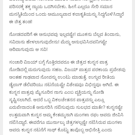
ಪರಿಸರಕ್ಕೆ ತಕ್ಕ ನ್ಯಾಯ ಒದಗಿಸಬೇಕು. ಹೀಗೆ ಎಲ್ಲರೂ ಸೇರಿ ಸಮಾನ
ಮನಸ್ಥಿತಿಯಿಂದ ಒಂದು ಅಮೂಲ್ಯವಾದ ಕಲಾಕೃತಿಯನ್ನು ಸಿದ್ಧಗೊಳಿಸಿದ್ದಾರೆ
ಈ ಚಿತ್ರ ತಂಡ!
ನೋಡದವರಿಗೆ ಈ ಅನುಭವವು ಇಲ್ಲವಷ್ಟೇ! ಮೂಕನು ಬೆಲ್ಲವ ತಿಂದಾನು,
ಸವಿದಾನು ಹೇಳಲಾಗುವುದೇನು! ಮೆದ್ದು ಅನುಭವಿಸಿದವನಿಗಷ್ಟೇ
ಅರಿವಾಗುವುದು ಆ ಸವಿ!
ಸಂಚಾರಿ ವಿಜಯ್ ಬಗ್ಗೆ ಗೊತ್ತಿರದವರೂ ಈ ಚಿತ್ರದ ಕುನ್ನನ ಪಾತ್ರ
ನೋಡಿದಲ್ಲಿ ಮರುಗುವುದು ಸಹಜ. ವಿಜಯ್ ಪಾತ್ರದ ಪರಕಾಯ ಪ್ರವೇಶವು
ಅಂತಹ ಗಾಢವಾದ ನೋವನ್ನು ಉಂಟು ಮಾಡುತ್ತೆ. ಉಗ್ಗುವ ರೀತಿಯ
ಡೈಲಾಗ್ ಡೆಲಿವರಿಯು ನಟನೆಯಷ್ಟೇ ವಿಶೇಷವೂ ವಿಭಿನ್ನವೂ ಆಗಿದೆ. ಈ
ಕುನ್ನನ ಪಾತ್ರವು ಮೈಸೂರಿನ ನಾಗು ಎಂಬ ವ್ಯಕ್ತಿಯನ್ನು ನೋಡಿ
ಸೃಷ್ಟಿಸಲಾಗಿದೆ. ಆದರೆ ಒಬ್ಬ ವಿಕಲಚೇತನನ ಪಾತ್ರವನ್ನು ಎಲ್ಲೂ
ಏರುಪೇರಾದಂತೆ ಅನುಸರಿಸಿ ನಟಿಸುವುದು ಸುಲಭದ ಮಾತೇ? ಕುನ್ನನಷ್ಟೇ
ಉತ್ತಮವಾಗಿ ಕುನ್ನನ ಅಮ್ಮ ಕೇತಮ್ಮನಾಗಿ ಮಂಗಳಾ ರಘು ಅವರು ಜೀವಿಸಿ
ನಟಿಸಿದ್ಧಾರೆ. ಈವರೆಗೂ ಮುರ್ನಾಲ್ಕು ಚಿತ್ರಗಳಲ್ಲಷ್ಟೇ ನಟಿಸಿರುವ ಮಂಗಳಾ
ಅವರು ಕುನ್ನನ ನಟನೆಗೆ ಸಾಥ್ ಕೊಟ್ಟು ತಾವೊಬ್ಬ ಅಭಿನೇತ್ರಿ ಎಂದು