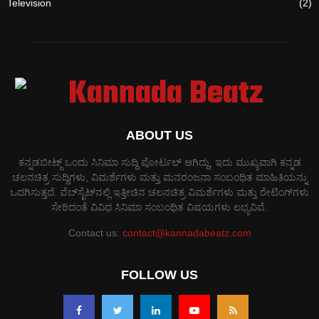
Television
(2)
ABOUT US
ಕನ್ನಡಬೀಟ್ಜ್ ಒಂದು ಸಿನಿಮಾ ಸುದ್ದಿ ಪೋರ್ಟಲ್ ಆಗಿದ್ದು, ಇದು ಮುಖ್ಯವಾಗಿ ಕನ್ನಡ
ಚಲನಚಿತ್ರ ಸುದ್ದಿಗಳು, ವಿಮರ್ಶೆಗಳು ಮತ್ತು ಮನರಂಜನಾ ಸಂಬಂಧಿತ ಮಾಹಿತಿಯನ್ನು
ಒದಗಿಸುತ್ತದೆ. ವೆಬ್‌ಸೈಟ್‌ನಲ್ಲಿ ಇತ್ತೀಚಿನ ಚಲನಚಿತ್ರ ವಿಮರ್ಶೆಗಳು ಮತ್ತು ರೇಟಿಂಗ್‌ಗಳು
ಸೇರಿದಂತೆ ವಿವಿಧ ಸಿನಿಮಾ ಸಂಬಂಧಿತ ವಿಷಯಗಳು ಲಭ್ಯವಿವೆ.
Contact us:
contact@kannadabeatz.com
FOLLOW US