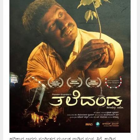
ಹರಿಕಾವ್ಯ ಅವರು ಸಂಗೀತದ ಮೂಲಕ ನಾಡಿನ ಸಂಸ್ಕೃತಿಗೆ, ಕಾಡಿನ