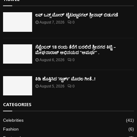
ಲವ್ ಒನ್ಸ್ ಮೋರ್’ ಟೈಟಲ್ಜಾವಗಲ್ ಶ್ರೀನಾಥ್ ಬಿಡುಗಡೆ
August 7, 2026
0
ಸೆಪ್ಟೆಂಬರ್ 18 ರಂದು ತೆರೆಗೆ ಬರಲಿದೆ ಶ್ರೀನಗರ ಕಿಟ್ಟಿ –
ಮೇಘನಾರಾಜ್ ಅಭಿನಯದ “ಅಮರ್ಥ” .
August 6, 2026
0
ಕಿಡಿ‌‌ ಹೊತ್ತಿಸಿದ ‘ಸ್ಪಾರ್ಕ್’ ಮೊದಲ‌ ಗೀತೆ..!
August 5, 2026
0
CATEGORIES
Celebrities
(41)
Fashion
(6)