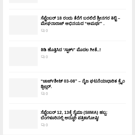
ಸೆಪ್ಟೆಂಬರ್ 18 ರಂದು ತೆರೆಗೆ ಬರಲಿದೆ ಶ್ರೀನಗರ ಕಿಟ್ಟಿ –
ಮೇಘನಾರಾಜ್ ಅಭಿನಯದ “ಅಮರ್ಥ” .
0
ಕಿಡಿ‌‌ ಹೊತ್ತಿಸಿದ ‘ಸ್ಪಾರ್ಕ್’ ಮೊದಲ‌ ಗೀತೆ..!
0
“ಚಾರ್ಜ್‌ಶೀಟ್ 03-08” – ನೈಜ ಘಟನೆಯಾಧಾರಿತ ಕ್ರೈಂ
ಥ್ರಿಲ್ಲರ್.
0
ಸೆಪ್ಟೆಂಬರ್ 12, 13ಕ್ಕೆ ಸೈಮಾ (SIIMA) ಹಬ್ಬ:
ಬೆಂಗಳೂರಿನಲ್ಲಿ ಅದ್ಧೂರಿ ಪತ್ರಿಕಾಗೋಷ್ಠಿ!
0