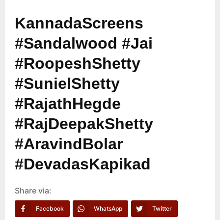
KannadaScreens
#Sandalwood #Jai
#RoopeshShetty
#SunielShetty
#RajathHegde
#RajDeepakShetty
#AravindBolar
#DevadasKapikad
Share via:
Facebook
WhatsApp
Twitter