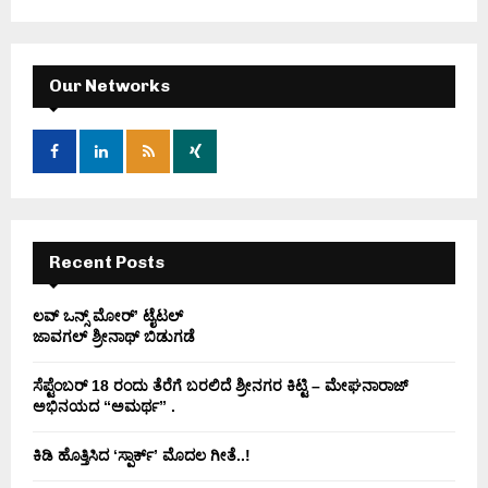
a
S
r
c
E
h
Our Networks
f
A
o
r
R
:
C
H
Recent Posts
ಲವ್ ಒನ್ಸ್ ಮೋರ್’ ಟೈಟಲ್
ಜಾವಗಲ್ ಶ್ರೀನಾಥ್ ಬಿಡುಗಡೆ
ಸೆಪ್ಟೆಂಬರ್ 18 ರಂದು ತೆರೆಗೆ ಬರಲಿದೆ ಶ್ರೀನಗರ ಕಿಟ್ಟಿ – ಮೇಘನಾರಾಜ್
ಅಭಿನಯದ “ಅಮರ್ಥ” .
ಕಿಡಿ‌‌ ಹೊತ್ತಿಸಿದ ‘ಸ್ಪಾರ್ಕ್’ ಮೊದಲ‌ ಗೀತೆ..!