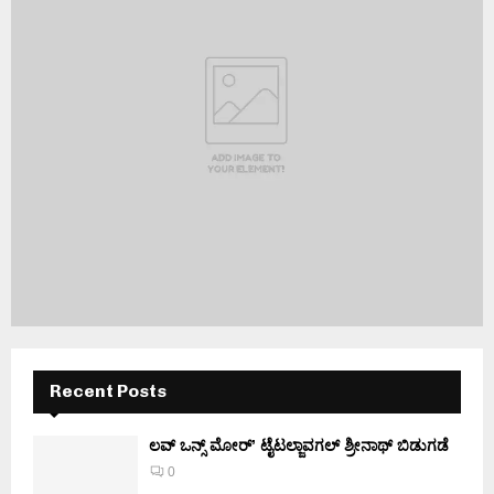
Recent Posts
ಲವ್ ಒನ್ಸ್ ಮೋರ್’ ಟೈಟಲ್ಜಾವಗಲ್ ಶ್ರೀನಾಥ್ ಬಿಡುಗಡೆ
0