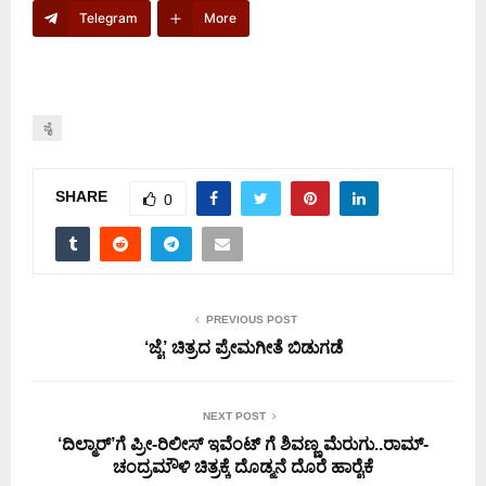
Telegram
More
ಜೈ
SHARE
0
PREVIOUS POST
‘ಜೈ’ ಚಿತ್ರದ ಪ್ರೇಮಗೀತೆ ಬಿಡುಗಡೆ
NEXT POST
‘ದಿಲ್ಮಾರ್’ಗೆ ಪ್ರೀ-ರಿಲೀಸ್ ಇವೆಂಟ್ ಗೆ ಶಿವಣ್ಣ ಮೆರುಗು..ರಾಮ್-
ಚಂದ್ರಮೌಳಿ ಚಿತ್ರಕ್ಕೆ ದೊಡ್ಮನೆ‌ ದೊರೆ ಹಾರೈಕೆ