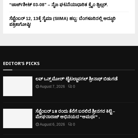
“ಚಾರ್ಜ್‌ಶೀಟ್ 03-08” – ನೈಜ ಘಟನೆಯಾಧಾರಿತ ಕ್ರೈಂ ಥ್ರಿಲ್ಲರ್.
ಸೆಪ್ಟೆಂಬರ್ 12, 13ಕ್ಕೆ ಸೈಮಾ (SIIMA) ಹಬ್ಬ: ಬೆಂಗಳೂರಿನಲ್ಲಿ ಅದ್ಧೂರಿ
ಪತ್ರಿಕಾಗೋಷ್ಠಿ!
EDITOR'S PICKS
ಲವ್ ಒನ್ಸ್ ಮೋರ್’ ಟೈಟಲ್ಜಾವಗಲ್ ಶ್ರೀನಾಥ್ ಬಿಡುಗಡೆ
August 7, 2026
0
ಸೆಪ್ಟೆಂಬರ್ 18 ರಂದು ತೆರೆಗೆ ಬರಲಿದೆ ಶ್ರೀನಗರ ಕಿಟ್ಟಿ –
ಮೇಘನಾರಾಜ್ ಅಭಿನಯದ “ಅಮರ್ಥ” .
August 6, 2026
0