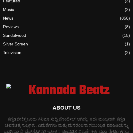
Featured
(3)
Music
(2)
News
(858)
Reviews
(8)
Sandalwood
(15)
Silver Screen
(1)
Television
(2)
ABOUT US
ಕನ್ನಡಬೀಟ್ಜ್ ಒಂದು ಸಿನಿಮಾ ಸುದ್ದಿ ಪೋರ್ಟಲ್ ಆಗಿದ್ದು, ಇದು ಮುಖ್ಯವಾಗಿ ಕನ್ನಡ
ಚಲನಚಿತ್ರ ಸುದ್ದಿಗಳು, ವಿಮರ್ಶೆಗಳು ಮತ್ತು ಮನರಂಜನಾ ಸಂಬಂಧಿತ ಮಾಹಿತಿಯನ್ನು
ಒದಗಿಸುತ್ತದೆ. ವೆಬ್‌ಸೈಟ್‌ನಲ್ಲಿ ಇತ್ತೀಚಿನ ಚಲನಚಿತ್ರ ವಿಮರ್ಶೆಗಳು ಮತ್ತು ರೇಟಿಂಗ್‌ಗಳು