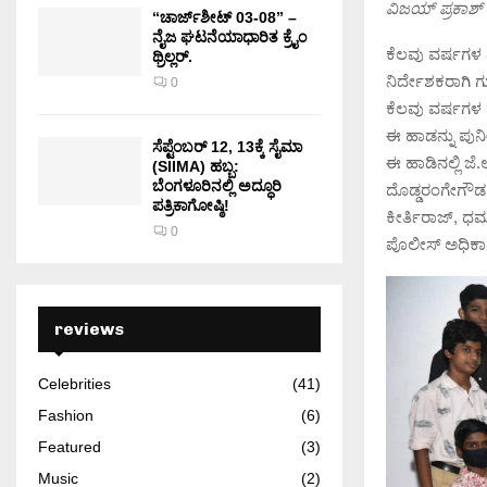
ವಿಜಯ್ ಪ್ರಕಾಶ್
“ಚಾರ್ಜ್‌ಶೀಟ್ 03-08” –
ನೈಜ ಘಟನೆಯಾಧಾರಿತ ಕ್ರೈಂ
ಕೆಲವು ವರ್ಷಗಳ 
ಥ್ರಿಲ್ಲರ್.
ನಿರ್ದೇಶಕರಾಗಿ ಗು
0
ಕೆಲವು ವರ್ಷಗಳ 
ಈ ಹಾಡನ್ನು ಪುನೀ
ಸೆಪ್ಟೆಂಬರ್ 12, 13ಕ್ಕೆ ಸೈಮಾ
ಈ ಹಾಡಿನಲ್ಲಿ ಜ
(SIIMA) ಹಬ್ಬ:
ಬೆಂಗಳೂರಿನಲ್ಲಿ ಅದ್ಧೂರಿ
ದೊಡ್ಡರಂಗೇಗೌಡ, 
ಪತ್ರಿಕಾಗೋಷ್ಠಿ!
ಕೀರ್ತಿರಾಜ್, ಧರ
0
ಪೊಲೀಸ್ ಅಧಿಕಾರಿ
reviews
Celebrities
(41)
Fashion
(6)
Featured
(3)
Music
(2)