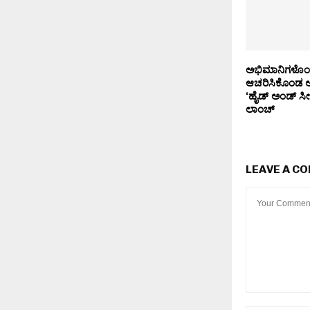
ಅಭಿಮಾನಿಗಳೊಂದಿಗ
ಆಚರಿಸಿಕೊಂಡ ಅ
‘ಹೈಡ್ ಅಂಡ್ ಸೀ
ಲಾಂಚ್
LEAVE A C