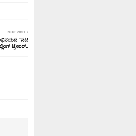
NEXT POST
್ ಅಭಿನಯದ “ನಟ
ಲಿಂಗ್ ಟ್ರೇಲರ್..