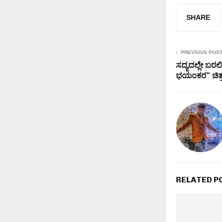
SHARE
PREVIOUS POS
ಸದ್ಯದಲ್ಲೇ ಬ
ಭಯಂಕರ” ಚಿತ್ರದ 
RELATED P