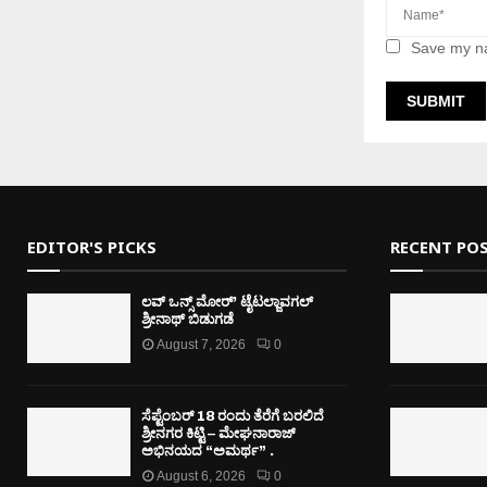
Save my na
EDITOR'S PICKS
RECENT PO
ಲವ್ ಒನ್ಸ್ ಮೋರ್’ ಟೈಟಲ್ಜಾವಗಲ್
ಶ್ರೀನಾಥ್ ಬಿಡುಗಡೆ
August 7, 2026
0
ಸೆಪ್ಟೆಂಬರ್ 18 ರಂದು ತೆರೆಗೆ ಬರಲಿದೆ
ಶ್ರೀನಗರ ಕಿಟ್ಟಿ – ಮೇಘನಾರಾಜ್
ಅಭಿನಯದ “ಅಮರ್ಥ” .
August 6, 2026
0