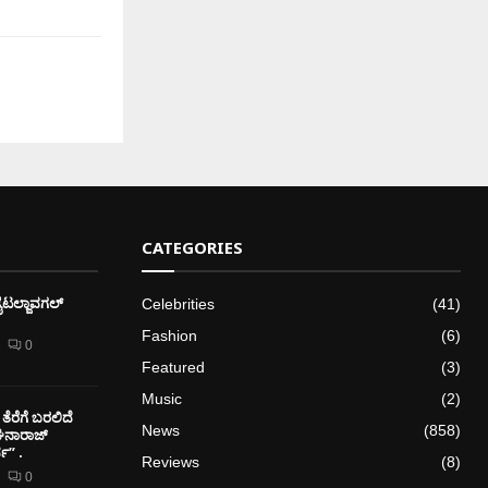
CATEGORIES
ೈಟಲ್ಜಾವಗಲ್
Celebrities
(41)
Fashion
(6)
0
Featured
(3)
Music
(2)
ತೆರೆಗೆ ಬರಲಿದೆ
News
(858)
ೇಘನಾರಾಜ್
” .
Reviews
(8)
0