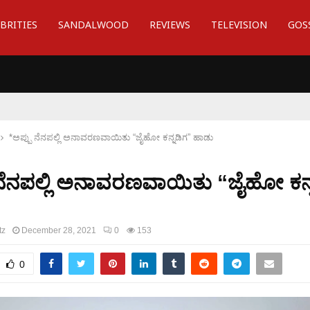
BRITIES
SANDALWOOD
REVIEWS
TELEVISION
GOS
*ಅಪ್ಪು ನೆನಪಲ್ಲಿ ಅನಾವರಣವಾಯಿತು “ಜೈಹೋ ಕನ್ನಡಿಗ” ಹಾಡು
 ನೆನಪಲ್ಲಿ ಅನಾವರಣವಾಯಿತು “ಜೈಹೋ ಕನ್
tz
December 28, 2021
0
153
0