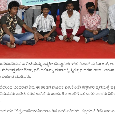
ಮೂಡಿಬಂದಿರುವ ಈ ಗೀತೆಯನ್ನು ಪದ್ಮಶ್ರೀ ದೊಡ್ಡರಂಗೇಗೌಡ, ಸಿ.ಆರ್.ಮನೋಹರ್, 
ಓ ಸುಧೀಂದ್ರ ವೆಂಕಟೇಶ್, ನಟಿ ಲಲಿತಮ್ಮ, ಮಹಾಲಕ್ಷ್ಮಿ ಸ್ವೀಟ್ಸ್ ನ ಹರಣ್ ರಾಜ್ , ಅರುಣ
 ಬಿಡುಗಡೆ ಮಾಡಿದರು.
ೆಲೆಯಿಂದ ಬಂದಿರುವ ಶಿವ, ಈ ಹಾಡಿನ ಮೂಲಕ ಏಳುಕೋಟಿ ಕನ್ನಡಿಗರ ಹೃದಯಕ್ಕೆ ಹತ್ತಿರ
ರುವವರು ಸಾಹಿತಿ ಬರೆದ ಹಾಗಿದೆ ಈ ಹಾಡು. ಶಿವ ಅವರಿಗೆ ಒಳಿತಾಗಲಿ ಎಂದರು ಹಿರಿ
.
ಲವ್ ಯು “ಚಿತ್ರ ಮಾಡಿದಾಗಿನಿಂದಲೂ ಶಿವ ನನಗೆ ಪರಿಚಯ. ಕನ್ನಡದ ಹಿರಿಮೆ ಸಾರು