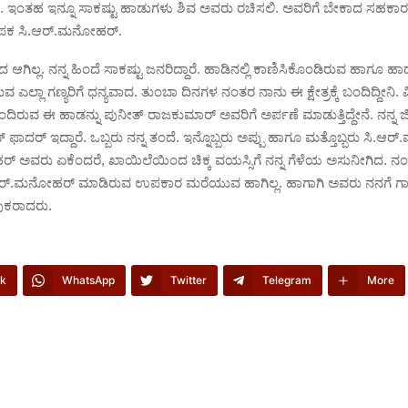
ದೆ. ಇಂತಹ ಇನ್ನೂ ಸಾಕಷ್ಟು ಹಾಡುಗಳು ಶಿವ ಅವರು ರಚಿಸಲಿ. ಅವರಿಗೆ ಬೇಕಾದ ಸಹಕಾರ ನೀ
ಾಪಕ ಸಿ.ಆರ್.ಮನೋಹರ್.
ದ ಆಗಿಲ್ಲ. ನನ್ನ ಹಿಂದೆ ಸಾಕಷ್ಟು ಜನರಿದ್ದಾರೆ. ಹಾಡಿನಲ್ಲಿ ಕಾಣಿಸಿಕೊಂಡಿರುವ ಹಾಗೂ ಹಾ
ಎಲ್ಲಾ ಗಣ್ಯರಿಗೆ ಧನ್ಯವಾದ. ತುಂಬಾ ದಿನಗಳ ನಂತರ ನಾನು ಈ ಕ್ಷೇತ್ರಕ್ಕೆ ಬಂದಿದ್ದೀನಿ.
ಂದಿರುವ ಈ ಹಾಡನ್ನು ಪುನೀತ್ ರಾಜಕುಮಾರ್ ಅವರಿಗೆ ಅರ್ಪಣೆ ಮಾಡುತ್ತಿದ್ದೇನೆ. ನನ್ನ ಜ
ಫಾದರ್ ಇದ್ದಾರೆ. ಒಬ್ಬರು ನನ್ನ ತಂದೆ. ಇನ್ನೊಬ್ಬರು ಅಪ್ಪು ಹಾಗೂ ಮತ್ತೊಬ್ಬರು ಸಿ.
 ಅವರು ಏಕೆಂದರೆ, ಖಾಯಿಲೆಯಿಂದ ಚಿಕ್ಕ ವಯಸ್ಸಿಗೆ ನನ್ನ ಗೆಳೆಯ ಅಸುನೀಗಿದ. ನ
ಿ.ಆರ್.ಮನೋಹರ್ ಮಾಡಿರುವ ಉಪಕಾರ ಮರೆಯುವ ಹಾಗಿಲ್ಲ. ಹಾಗಾಗಿ ಅವರು ನನಗೆ ಗ
ುಕರಾದರು.
k
WhatsApp
Twitter
Telegram
More