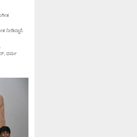
ಸಂಗೀತ
 ನೀಡಿದ್ದಾರೆ.
,
ಂದ್, ಧರ್ಮ