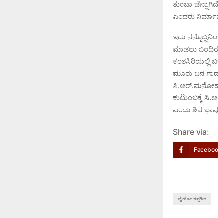
ತುಂಬಾ ಚೆನ್ನಾಗಿ
ಎಂದರು ನಿರ್ಮ
ಇದು ನನ್ನೊಬ್ಬನಿಂ
ಮಾಡಲು ಬಂದಿರುವ 
ಕಂಠಸಿರಿಯಲ್ಲಿ ಬ
ಮೂರು ಜ‌ನ ಗಾಡ್ 
ಸಿ.ಆರ್.ಮನೋಹರ್
ಕುಟುಂಬಕ್ಕೆ ಸ
ಎಂದು ಶಿವ ಭಾವ
Share via:
Faceboo
ಜೈ ಹೋ ಕನ್ನಡಿಗ