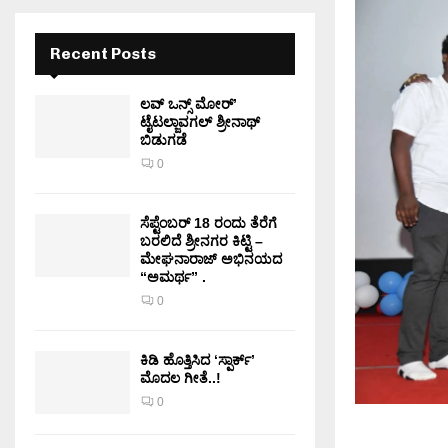
Recent Posts
ಲವ್ ಒನ್ಸ್ ಮೋರ್’
ಟೈಟಲ್ಜಾವಗಲ್ ಶ್ರೀನಾಥ್
ಬಿಡುಗಡೆ
0
ಸೆಪ್ಟೆಂಬರ್ 18 ರಂದು ತೆರೆಗೆ
ಬರಲಿದೆ ಶ್ರೀನಗರ ಕಿಟ್ಟಿ –
ಮೇಘನಾರಾಜ್ ಅಭಿನಯದ
“ಅಮರ್ಥ” .
0
ಕಿಡಿ‌‌ ಹೊತ್ತಿಸಿದ ‘ಸ್ಪಾರ್ಕ್’
ಮೊದಲ‌ ಗೀತೆ..!
0