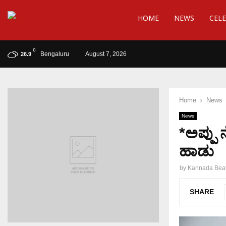
HOME
NEWS
CELE
C
Bengaluru
August 7, 2026
26.9
Home
News
News
*ಅಪ್ಪು
ಹಾಡು
by
Kannada Bea
SHARE