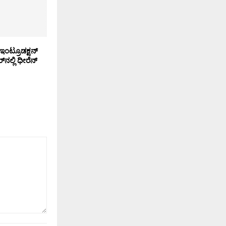
ರ್ ಇಂಟ್ರೂಡಕ್ಷನ್
‌ನಲ್ಲಿ ಧೀರೆನ್