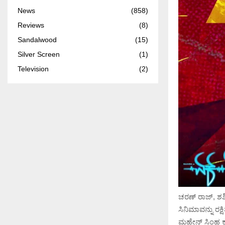
News
(858)
Reviews
(8)
Sandalwood
(15)
Silver Screen
(1)
Television
(2)
ಚರಣ್ ರಾಜ್, ಶಶ
ಸಿನಿಮಾವನ್ನು ರಕ್ಷ
ಮಹೇನ್ ಸಿಂಹ ಕ್