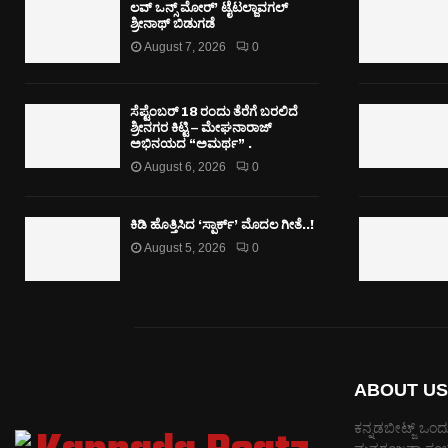
ಲವ್ ಒನ್ಸ್ ಮೋರ್’ ಟೈಟಲ್ಜಾವಗಲ್
ಶ್ರೀನಾಥ್ ಬಿಡುಗಡೆ
August 7, 2026
0
ಸೆಪ್ಟೆಂಬರ್ 18 ರಂದು ತೆರೆಗೆ ಬರಲಿದೆ
ಶ್ರೀನಗರ ಕಿಟ್ಟಿ – ಮೇಘನಾರಾಜ್
ಅಭಿನಯದ “ಅಮರ್ಥ” .
August 6, 2026
0
ಕಿಡಿ‌‌ ಹೊತ್ತಿಸಿದ ‘ಸ್ಪಾರ್ಕ್’ ಮೊದಲ‌ ಗೀತೆ..!
August 5, 2026
0
ABOUT US
ಕನ್ನಡಬೀಟ್ಜ್ ಒಂದು