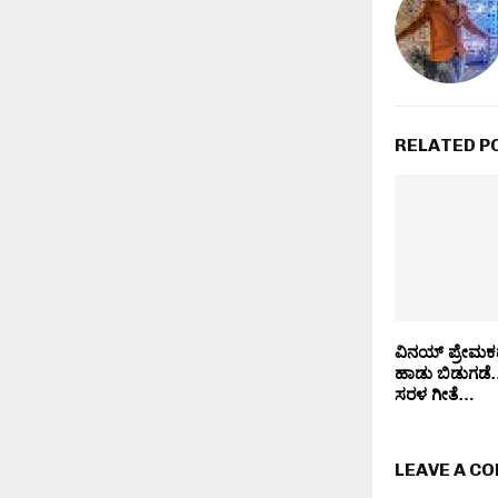
RELATED P
ವಿನಯ್ ಪ್ರೇಮಕ
ಹಾಡು ಬಿಡುಗಡೆ…
ಸರಳ ಗೀತೆ…
LEAVE A C