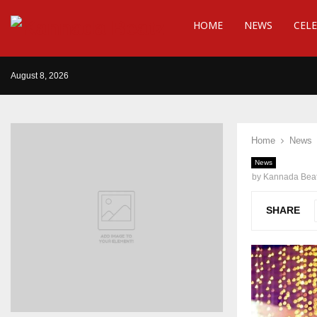
HOME
NEWS
CELE
August 8, 2026
Home
News
News
by
Kannada Bea
SHARE