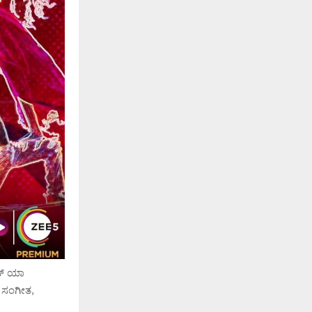
ಲವ್ ಯಾ
್ಯ ಸಂಗೀತ,