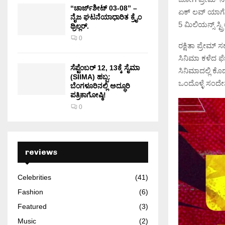
“ಚಾರ್ಜ್‌ಶೀಟ್ 03-08” –
ಏಕ್ ಲವ್ ಯಾಗೆ ಒಟಿ
ನೈಜ ಘಟನೆಯಾಧಾರಿತ ಕ್ರೈಂ
5 ಮಿಲಿಯನ್ಸ್ ಸ್
ಥ್ರಿಲ್ಲರ್.
0
ರಕ್ಷಿತಾ ಪ್ರೇಮ್
ಸಿನಿಮಾ‌‌ ಕಳೆದ ಫ
ಸೆಪ್ಟೆಂಬರ್ 12, 13ಕ್ಕೆ ಸೈಮಾ
ಸಿನಿಮಾದಲ್ಲಿ ಕೊ
(SIIMA) ಹಬ್ಬ:
ಒಂದೊಳ್ಳೆ ಸಂದೇ
ಬೆಂಗಳೂರಿನಲ್ಲಿ ಅದ್ಧೂರಿ
ಪತ್ರಿಕಾಗೋಷ್ಠಿ!
0
reviews
Celebrities
(41)
Fashion
(6)
Featured
(3)
Music
(2)