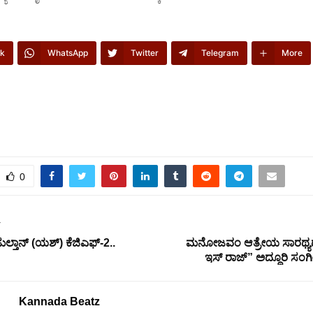
k
WhatsApp
Twitter
Telegram
More
0
T
ುಲ್ತಾನ್ (ಯಶ್) ಕೆಜಿಎಫ್-2..
ಮನೋಜವಂ ಆತ್ರೇಯ ಸಾರಥ್ಯದಲ
ಇಸ್ ರಾಜ್” ಅದ್ದೂರಿ ಸಂಗ
Kannada Beatz