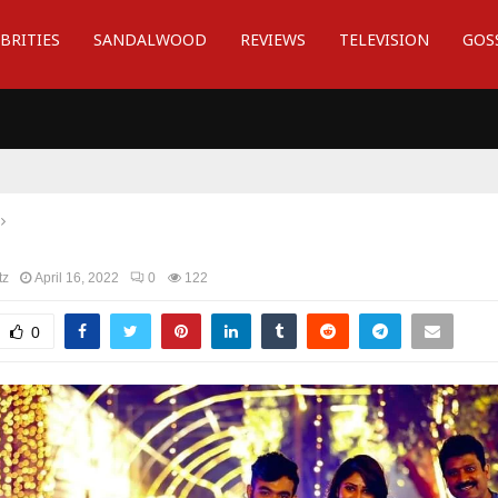
BRITIES
SANDALWOOD
REVIEWS
TELEVISION
GOS
tz
April 16, 2022
0
122
0