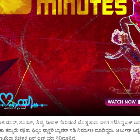
ಿಕುಮಾರ್, ಸೂರಜ್, ‘ಶಿಷ್ಯ’ ದೀಪಕ್ ಸೇರಿದಂತೆ ದೊಡ್ಡ ತಾರಾ ಬಳಗ ನಟಿಸಿದ್ದ ಏಕ್ 
ಿತಾ ತಮ್ಮದೇ ರಕ್ಷಿತಾ ಫಿಲ್ಮಂ ಫ್ಯಾಕ್ಟರಿ ಬ್ಯಾನರ್ ನಡಿ ನಿರ್ಮಾಣ ಮಾಡಿದ್ದರು. ಅರ್ಜುನ್ ಜನ
ಯಾಮೆರಾ ಕೈಚಳಕ ಏಕ್ ಲವ್ ಯಾ ಸಿನಿಮಾಕ್ಕಿದೆ.