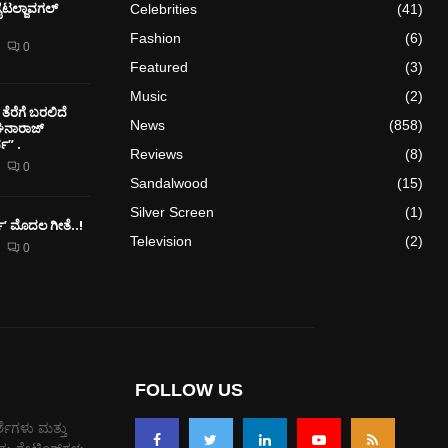
ೈಟಲ್ಜಾವಗಲ್
Celebrities
(41)
Fashion
(6)
0
Featured
(3)
Music
(2)
ತೆರೆಗೆ ಬರಲಿದೆ
News
(858)
ೇಘನಾರಾಜ್
” .
Reviews
(8)
0
Sandalwood
(15)
Silver Screen
(1)
ರ್ಕ್’ ಮೊದಲ‌ ಗೀತೆ..!
Television
(2)
0
FOLLOW US
್ಶೆಗಳು ಮತ್ತು