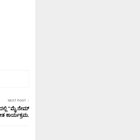
NEXT POST
್ಲಿ “ಮೈ ನೇಮ್
ೀತ ಕಾರ್ಯಕ್ರಮ.