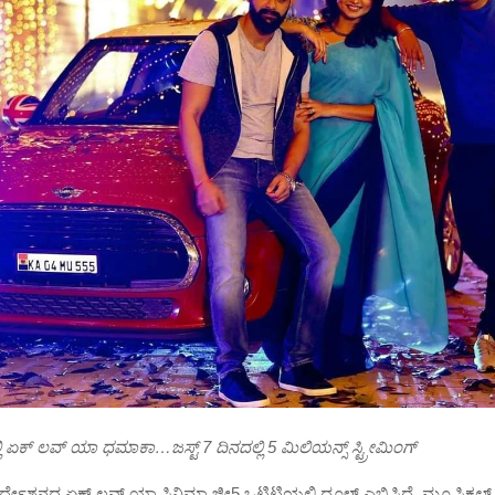
 ಏಕ್ ಲವ್ ಯಾ ಧಮಾಕಾ…ಜಸ್ಟ್ 7 ದಿನದಲ್ಲಿ 5 ಮಿಲಿಯನ್ಸ್ ಸ್ಟ್ರೀಮಿಂಗ್
ಿರ್ದೇಶನದ ಏಕ್ ಲವ್ ಯಾ ಸಿನಿಮಾ ಜೀ5 ಒಟಿಟಿಯಲ್ಲಿ ಧೂಳ್ ಎಬ್ಬಿಸ್ತಿದೆ. ಮ್ಯೂಸಿಕ