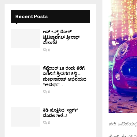
Recent Posts
ಲವ್ ಒನ್ಸ್ ಮೋರ್’
ಟೈಟಲ್ಜಾವಗಲ್ ಶ್ರೀನಾಥ್
ಬಿಡುಗಡೆ
0
ಸೆಪ್ಟೆಂಬರ್ 18 ರಂದು ತೆರೆಗೆ
ಬರಲಿದೆ ಶ್ರೀನಗರ ಕಿಟ್ಟಿ –
ಮೇಘನಾರಾಜ್ ಅಭಿನಯದ
“ಅಮರ್ಥ” .
0
ಕಿಡಿ‌‌ ಹೊತ್ತಿಸಿದ ‘ಸ್ಪಾರ್ಕ್’
ಮೊದಲ‌ ಗೀತೆ..!
0
ಜೀ5 ಒಟಿಟಿಯಲ್ಲಿ
ಜೋಗಿ ಪ್ರೇಮ್ ನ