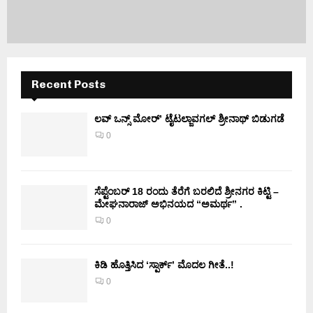
Recent Posts
ಲವ್ ಒನ್ಸ್ ಮೋರ್’ ಟೈಟಲ್ಜಾವಗಲ್ ಶ್ರೀನಾಥ್ ಬಿಡುಗಡೆ
0
ಸೆಪ್ಟೆಂಬರ್ 18 ರಂದು ತೆರೆಗೆ ಬರಲಿದೆ ಶ್ರೀನಗರ ಕಿಟ್ಟಿ –
ಮೇಘನಾರಾಜ್ ಅಭಿನಯದ “ಅಮರ್ಥ” .
0
ಕಿಡಿ‌‌ ಹೊತ್ತಿಸಿದ ‘ಸ್ಪಾರ್ಕ್’ ಮೊದಲ‌ ಗೀತೆ..!
0