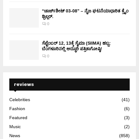
“ಚಾರ್ಜ್‌ಶೀಟ್ 03-08” – ನೈಜ ಘಟನೆಯಾಧಾರಿತ ಕ್ರೈಂ
ಥ್ರಿಲ್ಲರ್.
0
ಸೆಪ್ಟೆಂಬರ್ 12, 13ಕ್ಕೆ ಸೈಮಾ (SIIMA) ಹಬ್ಬ:
ಬೆಂಗಳೂರಿನಲ್ಲಿ ಅದ್ಧೂರಿ ಪತ್ರಿಕಾಗೋಷ್ಠಿ!
0
reviews
Celebrities
(41)
Fashion
(6)
Featured
(3)
Music
(2)
News
(858)