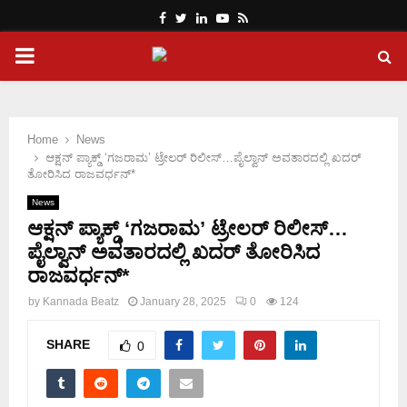
Facebook
Twitter
Linkedin
Youtube
Rss
PRIMARY
MENU
Home
News
ಆಕ್ಷನ್ ಪ್ಯಾಕ್ಡ್ ‘ಗಜರಾಮ’ ಟ್ರೇಲರ್ ರಿಲೀಸ್…ಪೈಲ್ವಾನ್ ಅವತಾರದಲ್ಲಿ ಖದರ್
ತೋರಿಸಿದ ರಾಜವರ್ಧನ್*
News
ಆಕ್ಷನ್ ಪ್ಯಾಕ್ಡ್ ‘ಗಜರಾಮ’ ಟ್ರೇಲರ್ ರಿಲೀಸ್…
ಪೈಲ್ವಾನ್ ಅವತಾರದಲ್ಲಿ ಖದರ್ ತೋರಿಸಿದ
ರಾಜವರ್ಧನ್*
by
Kannada Beatz
January 28, 2025
0
124
SHARE
0