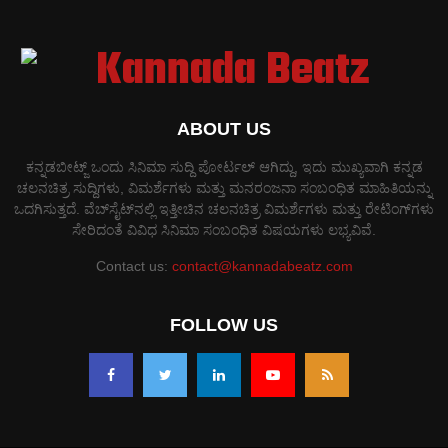
ABOUT US
ಕನ್ನಡಬೀಟ್ಜ್ ಒಂದು ಸಿನಿಮಾ ಸುದ್ದಿ ಪೋರ್ಟಲ್ ಆಗಿದ್ದು, ಇದು ಮುಖ್ಯವಾಗಿ ಕನ್ನಡ
ಚಲನಚಿತ್ರ ಸುದ್ದಿಗಳು, ವಿಮರ್ಶೆಗಳು ಮತ್ತು ಮನರಂಜನಾ ಸಂಬಂಧಿತ ಮಾಹಿತಿಯನ್ನು
ಒದಗಿಸುತ್ತದೆ. ವೆಬ್‌ಸೈಟ್‌ನಲ್ಲಿ ಇತ್ತೀಚಿನ ಚಲನಚಿತ್ರ ವಿಮರ್ಶೆಗಳು ಮತ್ತು ರೇಟಿಂಗ್‌ಗಳು
ಸೇರಿದಂತೆ ವಿವಿಧ ಸಿನಿಮಾ ಸಂಬಂಧಿತ ವಿಷಯಗಳು ಲಭ್ಯವಿವೆ.
Contact us:
contact@kannadabeatz.com
FOLLOW US