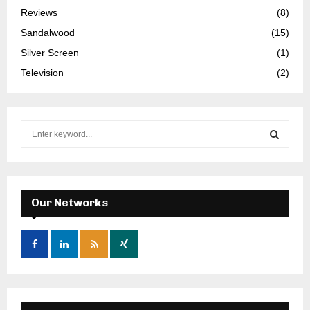
Reviews
(8)
Sandalwood
(15)
Silver Screen
(1)
Television
(2)
S
e
a
S
r
c
E
h
Our Networks
f
A
o
r
R
:
C
H