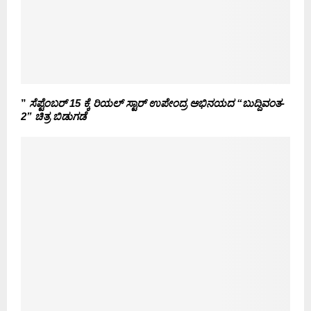
”
ಸೆಪ್ಟೆಂಬರ್ 15 ಕ್ಕೆ ರಿಯಲ್ ಸ್ಟಾರ್ ಉಪೇಂದ್ರ ಅಭಿನಯದ “ಬುದ್ದಿವಂತ-
2” ಚಿತ್ರ ಬಿಡುಗಡೆ