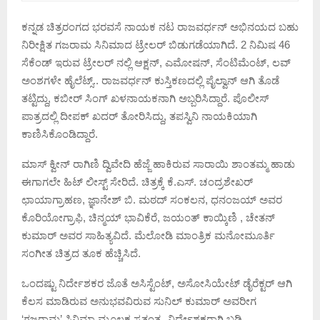
ಕನ್ನಡ ಚಿತ್ರರಂಗದ ಭರವಸೆ ನಾಯಕ ನಟ ರಾಜವರ್ಧನ್ ಅಭಿನಯದ ಬಹು
ನಿರೀಕ್ಷಿತ ಗಜರಾಮ ಸಿನಿಮಾದ ಟ್ರೇಲರ್ ಬಿಡುಗಡೆಯಾಗಿದೆ. 2 ನಿಮಿಷ 46
ಸೆಕೆಂಡ್ ಇರುವ ಟ್ರೇಲರ್ ನಲ್ಲಿ ಆಕ್ಷನ್, ಎಮೋಷನ್, ಸೆಂಟಿಮೆಂಟ್, ಲವ್
ಅಂಶಗಳೇ ಹೈಲೆಟ್ಸ್.. ರಾಜವರ್ಧನ್ ಕುಸ್ತಿಕಣದಲ್ಲಿ ಪೈಲ್ವಾನ್ ಆಗಿ ತೊಡೆ
ತಟ್ಟಿದ್ದು, ಕಬೀರ್ ಸಿಂಗ್ ಖಳನಾಯಕನಾಗಿ ಅಬ್ಬರಿಸಿದ್ದಾರೆ. ಪೊಲೀಸ್
ಪಾತ್ರದಲ್ಲಿ ದೀಪಕ್‌ ಖದರ್ ತೋರಿಸಿದ್ದು, ತಪಸ್ವಿನಿ ನಾಯಕಿಯಾಗಿ
ಕಾಣಿಸಿಕೊಂಡಿದ್ದಾರೆ.
ಮಾಸ್ ಕ್ವೀನ್ ರಾಗಿಣಿ ದ್ವಿವೇದಿ ಹೆಜ್ಜೆ ಹಾಕಿರುವ ಸಾರಾಯಿ ಶಾಂತಮ್ಮ ಹಾಡು
ಈಗಾಗಲೇ ಹಿಟ್ ಲೀಸ್ಟ್ ಸೇರಿದೆ. ಚಿತ್ರಕ್ಕೆ ಕೆ.ಎಸ್. ಚಂದ್ರಶೇಖರ್
ಛಾಯಾಗ್ರಾಹಣ, ಜ್ಞಾನೇಶ್ ಬಿ. ಮಠದ್ ಸಂಕಲನ, ಧನಂಜಯ್ ಅವರ
ಕೊರಿಯೋಗ್ರಾಫಿ, ಚಿನ್ಮಯ್ ಭಾವಿಕೆರೆ, ಜಯಂತ್ ಕಾಯ್ಕಿಣಿ , ಚೇತನ್
ಕುಮಾರ್ ಅವರ ಸಾಹಿತ್ಯವಿದೆ. ಮೆಲೋಡಿ ಮಾಂತ್ರಿಕ ಮನೋಮೂರ್ತಿ
ಸಂಗೀತ ಚಿತ್ರದ ತೂಕ ಹೆಚ್ಚಿಸಿದೆ.
ಒಂದಷ್ಟು ನಿರ್ದೇಶಕರ ಜೊತೆ ಅಸಿಸ್ಟೆಂಟ್, ಅಸೋಸಿಯೇಟ್ ಡೈರೆಕ್ಟರ್ ಆಗಿ
ಕೆಲಸ ಮಾಡಿರುವ ಅನುಭವವಿರುವ ಸುನಿಲ್ ಕುಮಾರ್‌ ಅವರೀಗ
‘ಗಜರಾಮ’ ಸಿನಿಮಾ ಮೂಲಕ ಸ್ವತಂತ್ರ್ಯ ನಿರ್ದೇಶಕರಾಗಿ ಬಡ್ತಿ