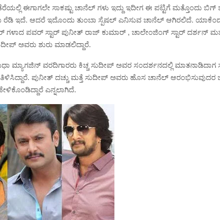
ರುತೆರೆಯಲ್ಲಿ ಈಗಾಗಲೇ ಸಾಕಷ್ಟು ಚಾನೆಲ್ ಗಳು ಇದ್ದು ಇದೀಗ ಈ ಪಟ್ಟಿಗೆ ಮತ್ತೊಂದು ಬಿಗ್
ರೆಡಿ ಇದೆ. ಆದರೆ ಇದೊಂದು ತುಂಬಾ ಸ್ಪೆಷಲ್ ಎನಿಸುವ ಚಾನೆಲ್ ಆಗಿರಲಿದೆ. ಯಾಕೆಂದ
ಾರ್ ಗಳಾದ ಪವರ್ ಸ್ಟಾರ್ ಪುನೀತ್ ರಾಜ್ ಕುಮಾರ್ , ಚಾಲೇಂಜಿಂಗ್ ಸ್ಟಾರ್ ದರ್ಶನ್ 
 ಸುದೀಪ್ ಅವರು ಶುರು ಮಾಡಲಿದ್ದಾರೆ.
ುಧಾ ಮ್ಯಾಗಜಿನ್ ವರದಿಗಾರರು ಕಿಚ್ಚ ಸುದೀಪ್ ಅವರ ಸಂದರ್ಶನದಲ್ಲಿ ಮಾತನಾಡಿದಾಗ ಸ್ವ
ಳಿಸಿದ್ದಾರೆ. ಪುನೀತ್ ದಚ್ಚು ಮತ್ತೆ ಸುದೀಪ್ ಅವರು ಹೊಸ ಚಾನೆಲ್ ಆರಂಭಿಸುವುದರ ಬಗ್ಗೆ 
ಿಕೊಂಡಿದ್ದಾರೆ ಎನ್ನಲಾಗಿದೆ.