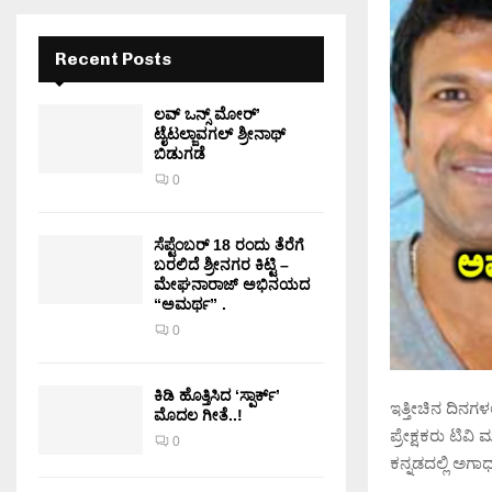
Recent Posts
ಲವ್ ಒನ್ಸ್ ಮೋರ್’
ಟೈಟಲ್ಜಾವಗಲ್ ಶ್ರೀನಾಥ್
ಬಿಡುಗಡೆ
0
ಸೆಪ್ಟೆಂಬರ್ 18 ರಂದು ತೆರೆಗೆ
ಬರಲಿದೆ ಶ್ರೀನಗರ ಕಿಟ್ಟಿ –
ಮೇಘನಾರಾಜ್ ಅಭಿನಯದ
“ಅಮರ್ಥ” .
0
ಕಿಡಿ‌‌ ಹೊತ್ತಿಸಿದ ‘ಸ್ಪಾರ್ಕ್’
ಇತ್ತೀಚಿನ ದಿನಗಳಲ್
ಮೊದಲ‌ ಗೀತೆ..!
ಪ್ರೇಕ್ಷಕರು ಟಿವಿ
0
ಕನ್ನಡದಲ್ಲಿ ಅಗಾ