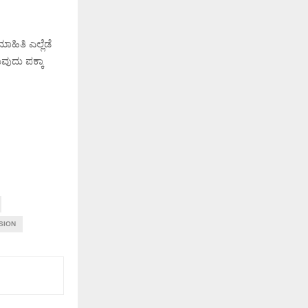
ತಿ ಎಲ್ಲೆಡೆ
ವುದು ಪಕ್ಕಾ
SION