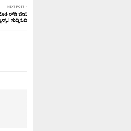
NEXT POST
ೊತೆ ರೌಡಿ ಬೇಬಿ
ಸ್..! ಸುದ್ದಿ ಓದಿ