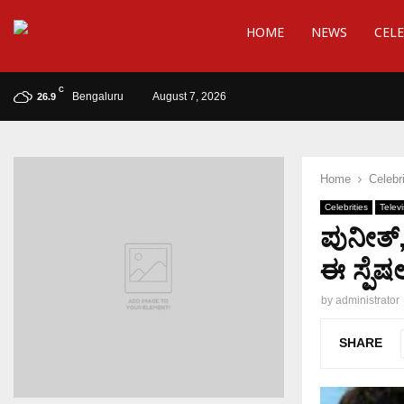
HOME
NEWS
CELE
C
Bengaluru
August 7, 2026
26.9
Home
Celebri
Celebrities
Televi
ಪುನೀತ್,
ಈ ಸ್ಪೆಷಲ
by
administrator
SHARE