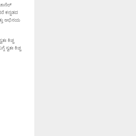
 ಚಾನೆಲ್
ರೆ ಕನ್ನಡದ
ಮತ್ತು ಅಭಿನಯ
ತಃ ಕಿಚ್ಚ
ಸ್ವತಃ ಕಿಚ್ಚ