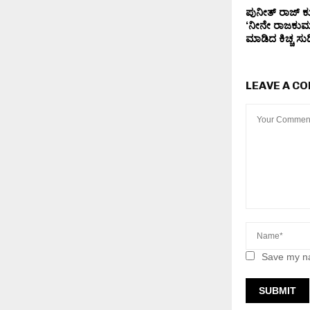
ಪುನೀತ್ ರಾಜ್ 
‘ನೀನೇ ರಾಜಕುಮ
ಮಾಡಿದ ಕಿಚ್ಚ ಸ
LEAVE A C
Save my na