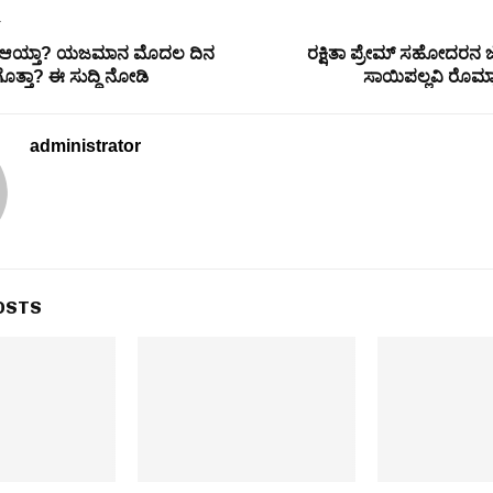
T
ರೇಕ್ ಆಯ್ತಾ? ಯಜಮಾನ ಮೊದಲ ದಿನ
ರಕ್ಷಿತಾ ಪ್ರೇಮ್ ಸಹೋದರನ ಜ
 ಗೊತ್ತಾ? ಈ ಸುದ್ದಿ ನೋಡಿ
ಸಾಯಿಪಲ್ಲವಿ ರೊಮ್ಯಾನ್
administrator
OSTS