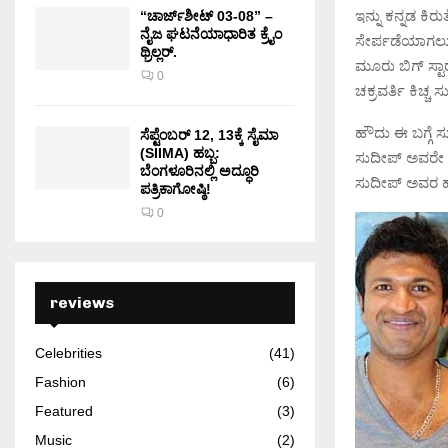
ಇನ್ನು ಕನ್ನಡ ಕಿ
“ಚಾರ್ಜ್‌ಶೀಟ್ 03-08” –
ನೈಜ ಘಟನೆಯಾಧಾರಿತ ಕ್ರೈಂ
ಸೇರ್ಪಡೆಯಾಗಲು 
ಥ್ರಿಲ್ಲರ್.
ಮೂರು ಬಿಗ್ ಸ್ಟ
0
ಚಕ್ರವರ್ತಿ ಕಿಚ್ಚ
ಹೌದು ಈ ಬಗ್ಗೆ ಸ
ಸೆಪ್ಟೆಂಬರ್ 12, 13ಕ್ಕೆ ಸೈಮಾ
(SIIMA) ಹಬ್ಬ:
ಸುದೀಪ್ ಅವರೇ ತಿ
ಬೆಂಗಳೂರಿನಲ್ಲಿ ಅದ್ಧೂರಿ
ಸುದೀಪ್ ಅವರ ಹೇಳ
ಪತ್ರಿಕಾಗೋಷ್ಠಿ!
0
reviews
Celebrities
(41)
Fashion
(6)
Featured
(3)
Music
(2)