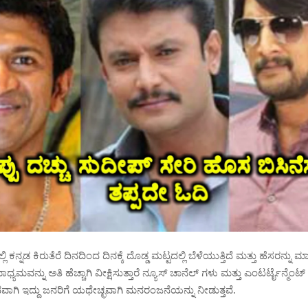
ಲಿ ಕನ್ನಡ ಕಿರುತೆರೆ ದಿನದಿಂದ ದಿನಕ್ಕೆ ದೊಡ್ಡ ಮಟ್ಟದಲ್ಲಿ ಬೆಳೆಯುತ್ತಿದೆ ಮತ್ತು ಹೆಸರನ್ನು ಮಾಡ
 ಮಾಧ್ಯಮವನ್ನು ಅತಿ ಹೆಚ್ಚಾಗಿ ವೀಕ್ಷಿಸುತ್ತಾರೆ ನ್ಯೂಸ್ ಚಾನೆಲ್ ಗಳು ಮತ್ತು ಎಂಟರ್ಟೈನ್ಮೆಂ
ಧವಾಗಿ ಇದ್ದು ಜನರಿಗೆ ಯಥೇಚ್ಛವಾಗಿ ಮನರಂಜನೆಯನ್ನು ನೀಡುತ್ತವೆ.