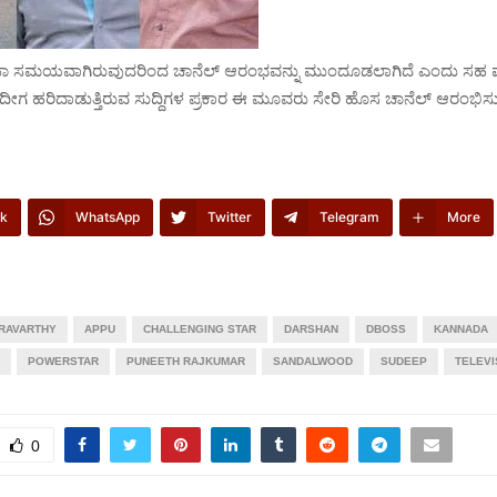
 ಸಮಯವಾಗಿರುವುದರಿಂದ ಚಾನೆಲ್ ಆರಂಭವನ್ನು ಮುಂದೂಡಲಾಗಿದೆ ಎಂದು ಸಹ ಮಾಹಿ
 ಇದೀಗ ಹರಿದಾಡುತ್ತಿರುವ ಸುದ್ದಿಗಳ ಪ್ರಕಾರ ಈ ಮೂವರು ಸೇರಿ ಹೊಸ ಚಾನೆಲ್ ಆರಂಭಿಸು
k
WhatsApp
Twitter
Telegram
More
RAVARTHY
APPU
CHALLENGING STAR
DARSHAN
DBOSS
KANNADA
POWERSTAR
PUNEETH RAJKUMAR
SANDALWOOD
SUDEEP
TELEVI
0