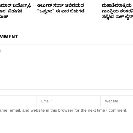
ಕುಮಾರ್ ಬಯೋಗ್ರಫಿ
ಅರ್ಜುನ್ ಸರ್ಜಾ ಅಭಿನಯದ
ಮಹಾಶಿವರಾತ್ರಿಯ 
ಾರ’ ಬಿಡುಗಡೆ
“ಒಪ್ಪಂದ” ಈ ವಾರ ಬಿಡುಗಡೆ
ಗಾನಪ್ರಿಯ ಶಂಕರ
ುದೀಪ್
ಸಲ್ಲಿಸಿದ ರಾಕ್ ಲೈ
OMMENT
me, email, and website in this browser for the next time I comment.