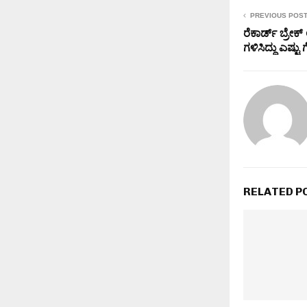
PREVIOUS POS
ರೆಕಾರ್ಡ್ ಬ್
ಗಳಿಸಿದ್ದು ಎಷ್ಟು
RELATED P