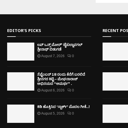
EDITOR'S PICKS
RECENT PO
ಲವ್ ಒನ್ಸ್ ಮೋರ್’ ಟೈಟಲ್ಜಾವಗಲ್
ಶ್ರೀನಾಥ್ ಬಿಡುಗಡೆ
August 7, 2026
0
ಸೆಪ್ಟೆಂಬರ್ 18 ರಂದು ತೆರೆಗೆ ಬರಲಿದೆ
ಶ್ರೀನಗರ ಕಿಟ್ಟಿ – ಮೇಘನಾರಾಜ್
ಅಭಿನಯದ “ಅಮರ್ಥ” .
August 6, 2026
0
ಕಿಡಿ‌‌ ಹೊತ್ತಿಸಿದ ‘ಸ್ಪಾರ್ಕ್’ ಮೊದಲ‌ ಗೀತೆ..!
August 5, 2026
0