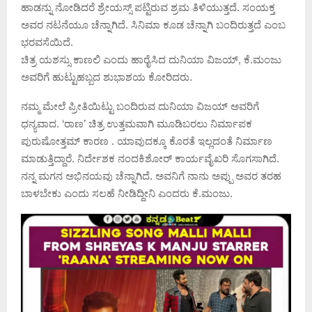
ಹಾಡನ್ನು ನೋಡಿದರೆ ಶ್ರೇಯಸ್ಸ್ ಪಟ್ಟಿರುವ ಶ್ರಮ ತಿಳಿಯುತ್ತದೆ. ಸಂಯಕ್ತ
ಅವರ ನಟನೆಯೂ ಚೆನ್ನಾಗಿದೆ. ಸಿನಿಮಾ ಕೂಡ ಚೆನ್ನಾಗಿ ಬಂದಿರುತ್ತದೆ ಎಂಬ
ಭರವಸೆಯಿದೆ.
ಚಿತ್ರ ಯಶಸ್ಸು ಕಾಣಲಿ ಎಂದು ಹಾರೈಸಿದ ದುನಿಯಾ ವಿಜಯ್, ಕೆ.ಮಂಜು
ಅವರಿಗೆ ಹುಟ್ಟುಹಬ್ಬದ ಶುಭಾಶಯ ಕೋರಿದರು.
ನಮ್ಮ ಮೇಲೆ ಪ್ರೀತಿಯಿಟ್ಟು ಬಂದಿರುವ ದುನಿಯಾ ವಿಜಯ್ ಅವರಿಗೆ
ಧನ್ಯವಾದ. ‘ರಾಣ’ ಚಿತ್ರ ಉತ್ತಮವಾಗಿ ಮೂಡಿಬರಲು ನಿರ್ಮಾಪಕ
ಪುರುಷೋತ್ತಮ್ ಕಾರಣ . ಯಾವುದಕ್ಕೂ ಕೊರತೆ ಇಲ್ಲದಂತೆ ನಿರ್ಮಾಣ
ಮಾಡುತ್ತಿದ್ದಾರೆ. ನಿರ್ದೇಶಕ ನಂದಕಿಶೋರ್ ಕಾರ್ಯವೈಖರಿ ಸೊಗಸಾಗಿದೆ.
ನನ್ನ ‌ಮಗನ ಅಭಿನಯವು ಚೆನ್ನಾಗಿದೆ. ಅವನಿಗೆ ನಾನು ಅಪ್ಪು ಅವರ ತರಹ
ಬಾಳಬೇಕು ಎಂದು ಸಲಹೆ ನೀಡಿದ್ದೀನಿ ಎಂದರು ಕೆ.ಮಂಜು.