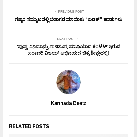
PREVIOUS POST
ಗಣ್ಯರ ಸಮ್ಮುಖದಲ್ಲಿ ಬಿಡುಗಡೆಯಾಯಿತು “ಖಡಕ್” ಹಾಡುಗಳು
NEXT POST
‘ಪುಷ್ಪ’ ಸಿನಿಮಾನ್ನು ನಾಚಿಸುವ, ಮಾಫಿಯಾದ ಕಂಟೆಟ್ ಇರುವ
ಸಂಚಾರಿ ವಿಜಯ್ ಅಭಿನಯದ ಚಿತ್ರ ಶೀಘ್ರದಲ್ಲಿ!
Kannada Beatz
RELATED POSTS