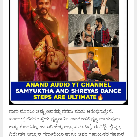
ನಾನು ಮೊದಲು ಅಪ್ಪು ಅವರನ್ನು ನೆನೆದು ಮಾತು ಆರಂಭಿಸುತ್ತೇನೆ.
ಸಂಯುಕ್ತ ಹೆಗಡೆ ಒಳ್ಳೆಯ ನೃತ್ಯಗಾರ್ತಿ.‌ ಅವರೊಡನೆ ನೃತ್ಯ ಮಾಡುವುದು
ಅಷ್ಟು ಸುಲಭವಲ್ಲ. ಹಾಗಾಗಿ ಹೆಚ್ಚು ಅಭ್ಯಾಸ‌ ಮಾಡಿದ್ದೆ. ಈ ನಿಟ್ಟಿನಲ್ಲಿ ನೃತ್ಯ
ನಿರ್ದೇಶಕ ಇಮ್ರಾನ್ ಸರ್ದಾರಿಯಾ ಹಾಗೂ ಅವರ‌ ಸಹಾಯಕರ ಸಹಕಾರ