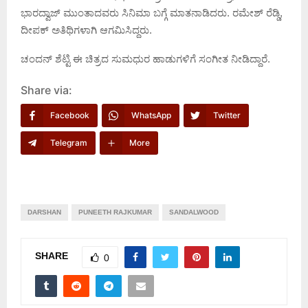
ಭಾರದ್ವಾಜ್ ಮುಂತಾದವರು ಸಿನಿಮಾ ಬಗ್ಗೆ ಮಾತನಾಡಿದರು. ‌ರಮೇಶ್ ರೆಡ್ಡಿ,‌‌
ದೀಪಕ್ ಅತಿಥಿಗಳಾಗಿ ಆಗಮಿಸಿದ್ದರು.
ಚಂದನ್ ಶೆಟ್ಟಿ ಈ ಚಿತ್ರದ ಸುಮಧುರ ಹಾಡುಗಳಿಗೆ ಸಂಗೀತ ನೀಡಿದ್ದಾರೆ.
Share via:
Facebook
WhatsApp
Twitter
Telegram
More
DARSHAN
PUNEETH RAJKUMAR
SANDALWOOD
SHARE
0