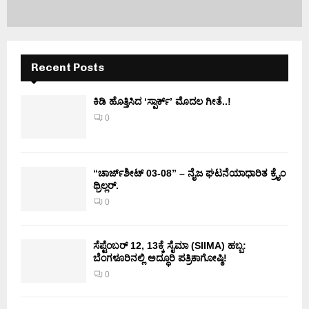
Recent Posts
ಕಿಡಿ‌‌ ಹೊತ್ತಿಸಿದ ‘ಸ್ಪಾರ್ಕ್’ ಮೊದಲ‌ ಗೀತೆ..!
0
“ಚಾರ್ಜ್‌ಶೀಟ್ 03-08” – ನೈಜ ಘಟನೆಯಾಧಾರಿತ ಕ್ರೈಂ
ಥ್ರಿಲ್ಲರ್.
0
ಸೆಪ್ಟೆಂಬರ್ 12, 13ಕ್ಕೆ ಸೈಮಾ (SIIMA) ಹಬ್ಬ:
ಬೆಂಗಳೂರಿನಲ್ಲಿ ಅದ್ಧೂರಿ ಪತ್ರಿಕಾಗೋಷ್ಠಿ!
0