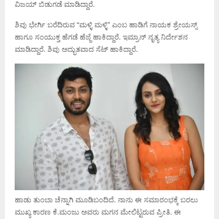
ವಿಜಯ್ ಬಿಡುಗಡೆ ಮಾಡಿದ್ದಾರೆ.
ಶಿವು ಭೇರ್ಗಿ ಬರೆದಿರುವ “ಮಳ್ಳಿ ಮಳ್ಳಿ” ಎಂಬ ಹಾಡಿಗೆ ನಾಯಕ ಶ್ರೇಯಸ್ಸ್
ಹಾಗೂ ಸಂಯುಕ್ತ ಹೆಗಡೆ ಹೆಜ್ಜೆ ಹಾಕಿದ್ದಾರೆ. ಇಮ್ರಾನ್ ನೃತ್ಯ ನಿರ್ದೇಶನ
ಮಾಡಿದ್ದಾರೆ. ಶಿವು ಅದ್ಭುತವಾದ ಸೆಟ್ ಹಾಕಿದ್ದಾರೆ.
ಹಾಡು ತುಂಬಾ ಚೆನ್ನಾಗಿ ಮೂಡಿಬಂದಿದೆ. ನಾನು ಈ ಸಮಾರಂಭಕ್ಕೆ ಬರಲು
ಮುಖ್ಯ ಕಾರಣ ಕೆ.ಮಂಜು ಅವರು ಮಗನ ಮೇಲಿಟ್ಟರುವ ಪ್ರೀತಿ. ಈ