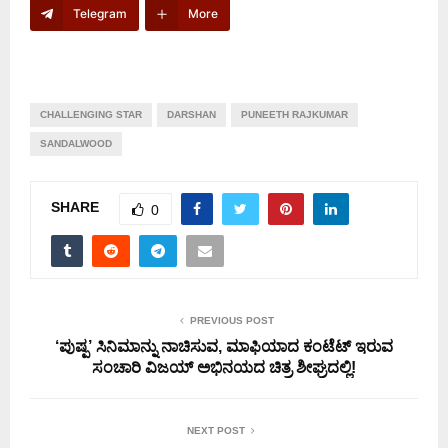
Telegram
More
CHALLENGING STAR
DARSHAN
PUNEETH RAJKUMAR
SANDALWOOD
SHARE
0
PREVIOUS POST
‘ಪುಷ್ಪ’ ಸಿನಿಮಾನ್ನು ನಾಚಿಸುವ, ಮಾಫಿಯಾದ ಕಂಟೆಟ್ ಇರುವ
ಸಂಚಾರಿ ವಿಜಯ್ ಅಭಿನಯದ ಚಿತ್ರ ಶೀಘ್ರದಲ್ಲಿ!
NEXT POST