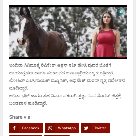
ಇಂದಿರಾ ಸಿನಿಮಾಕ್ಕೆ ರಿಷಿಕೇಶ್ ಆಕ್ಷನ್ ಕಟ್ ಹೇಳುವುದರ ಜೊತೆಗೆ
ಛಾಯಾಗ್ರಹಣ ಹಾಗೂ ಸಂಕಲನದ ಜವಾಬ್ದಾರಿಯನ್ನೂ ಹೊತ್ತಿದ್ದಾರೆ.
ಲೋಹಿತ್‌ ಎಲ್.ನಾಯಕ್‌ ಮ್ಯೂಸಿಕ್, ಅಭಿಷೇಕ್ ಮಠದ್ ನೃತ್ಯ ನಿರ್ದೇಶನ
ಮಾಡಿದ್ದಾರೆ.
ಅನಿತಾ ಭಟ್ ಹಾಗೂ ಸಹ ನಿರ್ಮಾಪಕರಾಗಿ ಪ್ರಜ್ಞಾನಂದ ಸೊರಬ್ ಚಿತ್ರಕ್ಕೆ
ಬಂಡವಾಳ ಹೂಡಿದ್ದಾರೆ.
Share via:
Facebook
WhatsApp
Twitter