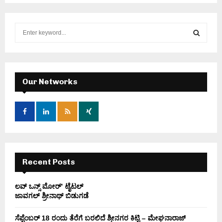
S
e
a
S
r
c
E
h
Our Networks
f
A
o
r
R
:
C
H
Recent Posts
ಲವ್ ಒನ್ಸ್ ಮೋರ್’ ಟೈಟಲ್
ಜಾವಗಲ್ ಶ್ರೀನಾಥ್ ಬಿಡುಗಡೆ
ಸೆಪ್ಟೆಂಬರ್ 18 ರಂದು ತೆರೆಗೆ ಬರಲಿದೆ ಶ್ರೀನಗರ ಕಿಟ್ಟಿ – ಮೇಘನಾರಾಜ್