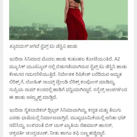
ಕ್ಯೂರಿಯಸ್ ಆಗಿದೆ ಸ್ಟೆಪ್ಸ್ ಟು ಡೆಸ್ಟಿನಿ ಹಾಡು
ಇಂದಿರಾ ಸಿನಿಮಾದ ಮೊದಲ ಹಾಡು ಕುತೂಹಲ ಕೋಟೆಯಂತಿದೆ. A2
ಮ್ಯೂಸಿಕ್ ಯೂಟ್ಯೂಬ್ ನಲ್ಲಿ ಬಿಡುಗಡೆಯಾಗಿರುವ ಸ್ಟೆಪ್ಸ್ ಟು ಡೆಸ್ಟಿನಿ ಹಾಡು
ಕೇಳುಗರ ಗಮನಸೆಳೆಯುತ್ತಿದೆ. ನಿರ್ದೇಶಕ ರಿಷಿಕೇಶ್ ಬರೆದಿರುವ ಅದ್ಭುತ
ಲಿರಿಕ್ಸ್ ಗೆ, ಲೋಹಿತ್ ನಾಯ್ಕ್ ಟ್ರೇಂಡಿ ಲಿರಿಕ್ಸ್ ಕಂಪೋಸ್ ಮಾಡಿದ್ದು,
ಸುಪ್ರಿಯ ರಾಮ್ ಕಂಠದಲ್ಲಿ ಹಾಡಿಗೆ ಧನ್ವಿಯಾಗಿದ್ದಾರೆ. ಸಸ್ಪೆನ್ಸ್ ಅಂಶಗಳಿಂದ
ಈ ಹಾಡು ಅಟ್ರ್ಯಾಕ್ಟ್ ಮಾಡ್ತಿದೆ.
ಇಂದಿರಾ ಸೈಕಲಾಜಿಕಲ್‌ ಥ್ರಿಲ್ಲರ್‌ ಸಿನಿಮಾವಾಗಿದ್ದು, ಕನ್ನಡ ಮತ್ತು ತೆಲುಗು
ಎರಡು ಭಾಷೆಯಲ್ಲಿ ನಿರ್ಮಾಣವಾಗ್ತಿದೆ. ಮುಖ್ಯಭೂಮಿಕೆಯಲ್ಲಿ ಅನಿತಾ ಭಟ್
ನಟಿಸಿದ್ದು, ಉಳಿದಂತೆ ಬಿಗ್‌ ಬಾಸ್‌ ಖ್ಯಾತಿಯ ರೆಹಮಾನ್‌ ಹಾಸನ್‌,
ಚಕ್ರವರ್ತಿ ಚಂದ್ರಚೂಡ್‌, ನೀತು ಹಾಗೂ ಶಫಿ ಬಣ್ಣ ಹಚ್ಚಿದ್ದಾರೆ.