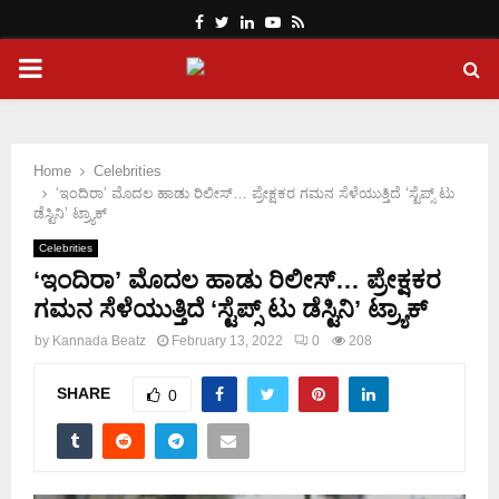
Facebook
Twitter
Linkedin
Youtube
Rss
PRIMARY
MENU
Home
Celebrities
‘ಇಂದಿರಾ’ ಮೊದಲ ಹಾಡು ರಿಲೀಸ್… ಪ್ರೇಕ್ಷಕರ ಗಮನ ಸೆಳೆಯುತ್ತಿದೆ ‘ಸ್ಟೆಪ್ಸ್ ಟು
ಡೆಸ್ಟಿನಿ’ ಟ್ರ್ಯಾಕ್
Celebrities
‘ಇಂದಿರಾ’ ಮೊದಲ ಹಾಡು ರಿಲೀಸ್… ಪ್ರೇಕ್ಷಕರ
ಗಮನ ಸೆಳೆಯುತ್ತಿದೆ ‘ಸ್ಟೆಪ್ಸ್ ಟು ಡೆಸ್ಟಿನಿ’ ಟ್ರ್ಯಾಕ್
by
Kannada Beatz
February 13, 2022
0
208
SHARE
0