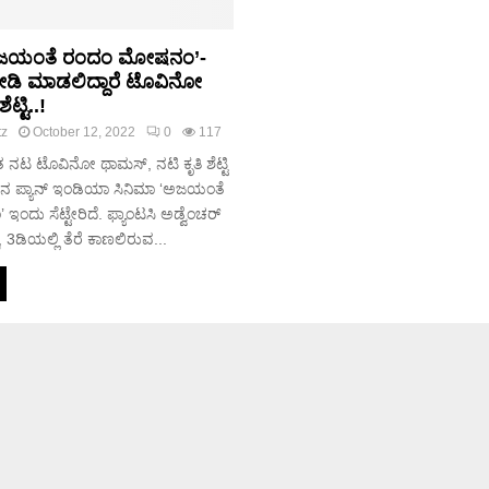
 ‘ಅಜಯಂತೆ ರಂದಂ ಮೋಷನಂ’-
ೋಡಿ ಮಾಡಲಿದ್ದಾರೆ ಟೊವಿನೋ
ಟ್ಟಿ..!
tz
October 12, 2022
0
117
ನಟ ಟೊವಿನೋ ಥಾಮಸ್, ನಟಿ ಕೃತಿ ಶೆಟ್ಟಿ
ಪ್ಯಾನ್ ಇಂಡಿಯಾ ಸಿನಿಮಾ ‘ಅಜಯಂತೆ
ದು ಸೆಟ್ಟೇರಿದೆ. ಫ್ಯಾಂಟಸಿ ಅಡ್ವೆಂಚರ್
, 3ಡಿಯಲ್ಲಿ ತೆರೆ ಕಾಣಲಿರುವ...