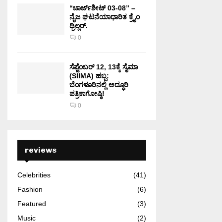
“ಚಾರ್ಜ್‌ಶೀಟ್ 03-08” –
ನೈಜ ಘಟನೆಯಾಧಾರಿತ ಕ್ರೈಂ
ಥ್ರಿಲ್ಲರ್.
0
ಸೆಪ್ಟೆಂಬರ್ 12, 13ಕ್ಕೆ ಸೈಮಾ
(SIIMA) ಹಬ್ಬ:
ಬೆಂಗಳೂರಿನಲ್ಲಿ ಅದ್ಧೂರಿ
ಪತ್ರಿಕಾಗೋಷ್ಠಿ!
0
reviews
Celebrities
(41)
Fashion
(6)
Featured
(3)
Music
(2)