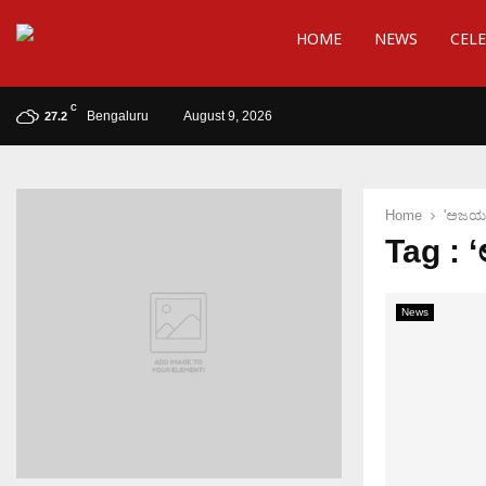
HOME
NEWS
CELE
C
Bengaluru
August 9, 2026
27.2
Home
'ಅಜಯಂ
Tag :
News