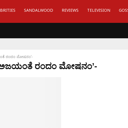
BRITIES
SANDALWOOD
REVIEWS
TELEVISION
GOS
ತೆ ರಂದಂ ಮೋಷನಂ'-
 ‘ಅಜಯಂತೆ ರಂದಂ ಮೋಷನಂ’-