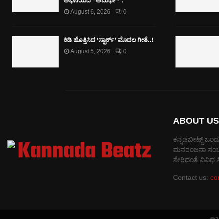
ಅಭಿನಯದ “ಅಮರ್ಥ” .
August 6, 2026
0
ಕಿಡಿ‌‌ ಹೊತ್ತಿಸಿದ ‘ಸ್ಪಾರ್ಕ್’ ಮೊದಲ‌ ಗೀತೆ..!
August 5, 2026
0
ABOUT US
ಕನ್ನಡಬೀಟ್ಜ್ ಒಂದು
ಮನರಂಜನಾ ಸಂಬಂಧಿತ
ಸೇರಿದಂತೆ ವಿವಿಧ
Contact us:
co