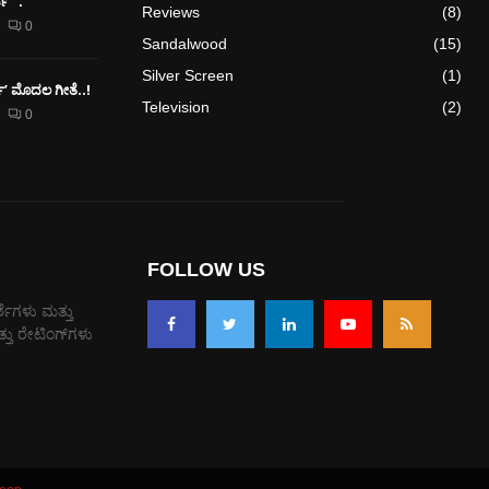
” .
Reviews
(8)
0
Sandalwood
(15)
Silver Screen
(1)
ರ್ಕ್’ ಮೊದಲ‌ ಗೀತೆ..!
Television
(2)
0
FOLLOW US
್ಶೆಗಳು ಮತ್ತು
ತು ರೇಟಿಂಗ್‌ಗಳು