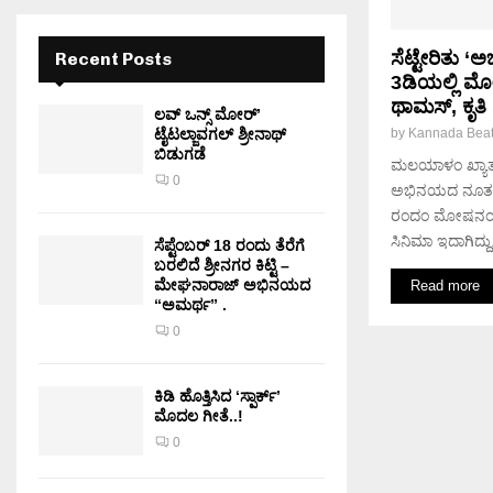
ಸೆಟ್ಟೇರಿತು
Recent Posts
3ಡಿಯಲ್ಲಿ ಮ
ಥಾಮಸ್, ಕೃತಿ ಶೆ
ಲವ್ ಒನ್ಸ್ ಮೋರ್’
ಟೈಟಲ್ಜಾವಗಲ್ ಶ್ರೀನಾಥ್
by
Kannada Bea
ಬಿಡುಗಡೆ
ಮಲಯಾಳಂ ಖ್ಯಾತ 
0
ಅಭಿನಯದ ನೂತನ 
ರಂದಂ ಮೋಷನಂ’ ಇಂ
ಸಿನಿಮಾ ಇದಾಗಿದ್ದು
ಸೆಪ್ಟೆಂಬರ್ 18 ರಂದು ತೆರೆಗೆ
ಬರಲಿದೆ ಶ್ರೀನಗರ ಕಿಟ್ಟಿ –
ಮೇಘನಾರಾಜ್ ಅಭಿನಯದ
Read more
“ಅಮರ್ಥ” .
0
ಕಿಡಿ‌‌ ಹೊತ್ತಿಸಿದ ‘ಸ್ಪಾರ್ಕ್’
ಮೊದಲ‌ ಗೀತೆ..!
0