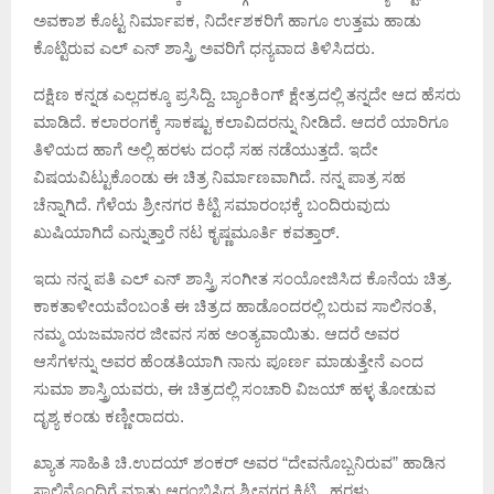
ಅವಕಾಶ ಕೊಟ್ಟ ನಿರ್ಮಾಪಕ, ನಿರ್ದೇಶಕರಿಗೆ ಹಾಗೂ ಉತ್ತಮ ಹಾಡು
ಕೊಟ್ಟಿರುವ ಎಲ್ ಎನ್ ಶಾಸ್ತ್ರಿ ಅವರಿಗೆ ಧನ್ಯವಾದ ತಿಳಿಸಿದರು.
ದಕ್ಷಿಣ ಕನ್ನಡ ಎಲ್ಲದಕ್ಕೂ ಪ್ರಸಿದ್ದಿ. ಬ್ಯಾಂಕಿಂಗ್ ಕ್ಷೇತ್ರದಲ್ಲಿ ತನ್ನದೇ ಆದ ಹೆಸರು
ಮಾಡಿದೆ. ಕಲಾರಂಗಕ್ಕೆ ಸಾಕಷ್ಟು ಕಲಾವಿದರನ್ನು ನೀಡಿದೆ. ಆದರೆ ಯಾರಿಗೂ
ತಿಳಿಯದ ಹಾಗೆ ಅಲ್ಲಿ ಹರಳು ದಂಧೆ ಸಹ ನಡೆಯುತ್ತದೆ. ಇದೇ
ವಿಷಯವಿಟ್ಟುಕೊಂಡು ಈ ಚಿತ್ರ ನಿರ್ಮಾಣವಾಗಿದೆ. ನನ್ನ ಪಾತ್ರ ಸಹ
ಚೆನ್ನಾಗಿದೆ. ಗೆಳೆಯ ಶ್ರೀನಗರ ಕಿಟ್ಟಿ ಸಮಾರಂಭಕ್ಕೆ ಬಂದಿರುವುದು
ಖುಷಿಯಾಗಿದೆ ಎನ್ನುತ್ತಾರೆ ನಟ ಕೃಷ್ಣಮೂರ್ತಿ ಕವತ್ತಾರ್.
ಇದು ನನ್ನ ಪತಿ ಎಲ್ ಎನ್ ಶಾಸ್ತ್ರಿ ಸಂಗೀತ ಸಂಯೋಜಿಸಿದ ಕೊನೆಯ ಚಿತ್ರ.
ಕಾಕತಾಳೀಯವೆಂಬಂತೆ ಈ ಚಿತ್ರದ ಹಾಡೊಂದರಲ್ಲಿ ಬರುವ ಸಾಲಿನಂತೆ,
ನಮ್ಮ ಯಜಮಾನರ ಜೀವನ ಸಹ ಅಂತ್ಯವಾಯಿತು. ಆದರೆ ಅವರ
ಆಸೆಗಳನ್ನು ಅವರ ಹೆಂಡತಿಯಾಗಿ ನಾನು ಪೂರ್ಣ ಮಾಡುತ್ತೇನೆ ಎಂದ
ಸುಮಾ ಶಾಸ್ತ್ರಿಯವರು, ಈ ಚಿತ್ರದಲ್ಲಿ ಸಂಚಾರಿ ವಿಜಯ್ ಹಳ್ಳ ತೋಡುವ
ದೃಶ್ಯ ಕಂಡು ಕಣ್ಣೀರಾದರು‌.
ಖ್ಯಾತ ಸಾಹಿತಿ ಚಿ.ಉದಯ್ ಶಂಕರ್ ಅವರ “ದೇವನೊಬ್ಬನಿರುವ” ಹಾಡಿನ
ಸಾಲಿನೊಂದಿಗೆ ಮಾತು ಆರಂಭಿಸಿದ ಶ್ರೀನಗರ ಕಿಟ್ಟಿ , ಹರಳು