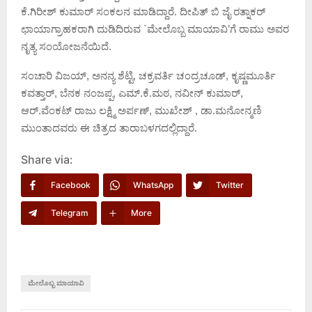
ಕೆ.ಗಿರೀಶ್ ಕುಮಾರ್ ಸಂಕಲನ ಮಾಡಿದ್ದಾರೆ. ದೀಪಿತ್ ಬಿ ಜೈ ರತ್ನಾಕರ್
ಛಾಯಾಗ್ರಾಹಕರಾಗಿ ದುಡಿದಿರುವ `ಮೇಲೊಬ್ಬ ಮಾಯಾವಿ’ಗೆ ರಾಮು ಅವರ
ನೃತ್ಯ ಸಂಯೋಜನೆಯಿದೆ.
ಸಂಚಾರಿ ವಿಜಯ್, ಅನನ್ಯ ಶೆಟ್ಟಿ, ಚಕ್ರವರ್ತಿ ಚಂದ್ರಚೂಡ್, ಕೃಷ್ಣಮೂರ್ತಿ
ಕವತ್ತಾರ್, ಬೆನಕ ನಂಜಪ್ಪ, ಎಮ್.ಕೆ.ಮಠ, ನವೀನ್ ಕುಮಾರ್,
ಆರ್.ವೆಂಕಟ್ ರಾಜು ಲಕ್ಷ್ಮಿ ಅರ್ಪಣ್, ಮುಖೇಶ್ , ಡಾ.ಮನೋನ್ಮಣಿ
ಮುಂತಾದವರು ಈ ಚಿತ್ರದ ತಾರಾಬಳಗದಲ್ಲಿದ್ದಾರೆ.
Share via:
Facebook
WhatsApp
Twitter
Telegram
More
ಮೇಲೊಬ್ಬ ಮಾಯಾವಿ