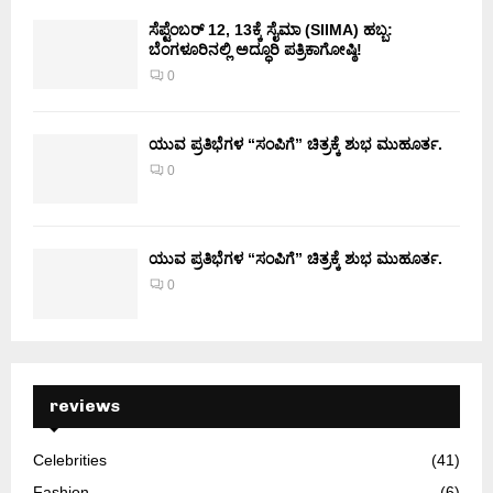
ಸೆಪ್ಟೆಂಬರ್ 12, 13ಕ್ಕೆ ಸೈಮಾ (SIIMA) ಹಬ್ಬ:
ಬೆಂಗಳೂರಿನಲ್ಲಿ ಅದ್ಧೂರಿ ಪತ್ರಿಕಾಗೋಷ್ಠಿ!
0
ಯುವ ಪ್ರತಿಭೆಗಳ “ಸಂಪಿಗೆ” ಚಿತ್ರಕ್ಕೆ ಶುಭ ಮುಹೂರ್ತ.
0
ಯುವ ಪ್ರತಿಭೆಗಳ “ಸಂಪಿಗೆ” ಚಿತ್ರಕ್ಕೆ ಶುಭ ಮುಹೂರ್ತ.
0
reviews
Celebrities
(41)
Fashion
(6)