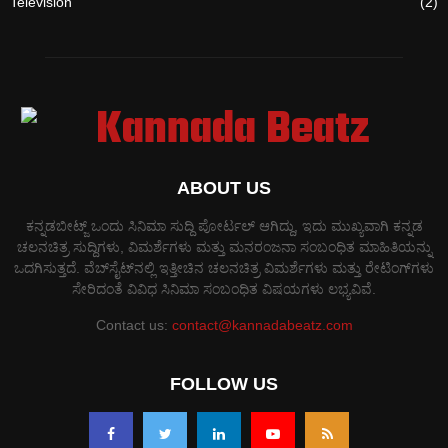
Television
(2)
ABOUT US
ಕನ್ನಡಬೀಟ್ಜ್ ಒಂದು ಸಿನಿಮಾ ಸುದ್ದಿ ಪೋರ್ಟಲ್ ಆಗಿದ್ದು, ಇದು ಮುಖ್ಯವಾಗಿ ಕನ್ನಡ
ಚಲನಚಿತ್ರ ಸುದ್ದಿಗಳು, ವಿಮರ್ಶೆಗಳು ಮತ್ತು ಮನರಂಜನಾ ಸಂಬಂಧಿತ ಮಾಹಿತಿಯನ್ನು
ಒದಗಿಸುತ್ತದೆ. ವೆಬ್‌ಸೈಟ್‌ನಲ್ಲಿ ಇತ್ತೀಚಿನ ಚಲನಚಿತ್ರ ವಿಮರ್ಶೆಗಳು ಮತ್ತು ರೇಟಿಂಗ್‌ಗಳು
ಸೇರಿದಂತೆ ವಿವಿಧ ಸಿನಿಮಾ ಸಂಬಂಧಿತ ವಿಷಯಗಳು ಲಭ್ಯವಿವೆ.
Contact us:
contact@kannadabeatz.com
FOLLOW US