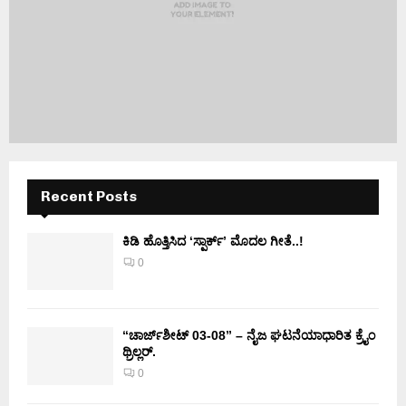
Recent Posts
ಕಿಡಿ‌‌ ಹೊತ್ತಿಸಿದ ‘ಸ್ಪಾರ್ಕ್’ ಮೊದಲ‌ ಗೀತೆ..!
0
“ಚಾರ್ಜ್‌ಶೀಟ್ 03-08” – ನೈಜ ಘಟನೆಯಾಧಾರಿತ ಕ್ರೈಂ
ಥ್ರಿಲ್ಲರ್.
0