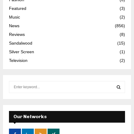
Featured
(3)
Music
(2)
News
(856)
Reviews
(8)
Sandalwood
(15)
Silver Screen
(1)
Television
(2)
S
e
a
S
r
c
E
h
Our Networks
f
A
o