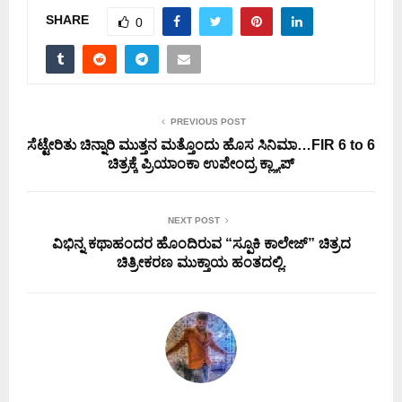
SHARE
0
PREVIOUS POST
ಸೆಟ್ಟೇರಿತು ಚಿನ್ನಾರಿ ಮುತ್ತನ ಮತ್ತೊಂದು ಹೊಸ ಸಿನಿಮಾ…FIR 6 to 6
ಚಿತ್ರಕ್ಕೆ ಪ್ರಿಯಾಂಕಾ ಉಪೇಂದ್ರ ಕ್ಲ್ಯಾಪ್
NEXT POST
ವಿಭಿನ್ನ ಕಥಾಹಂದರ ಹೊಂದಿರುವ “ಸ್ಪೂಕಿ ಕಾಲೇಜ್” ಚಿತ್ರದ
ಚಿತ್ರೀಕರಣ ಮುಕ್ತಾಯ ಹಂತದಲ್ಲಿ.