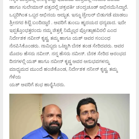
ಹಾಗೂ ಸುಲೇಮಾನ್ ಪತ್ರದಲ್ಲಿ ಚಕ್ರವರ್ತಿ ಚಂದ್ರಚೂಡ್ ಅಭಿನಯಿಸಿದ್ದಾರೆ.
ಒಬ್ಬರಿಗಿಂತ ಒಬ್ಬರ ಅಭಿನಯ ಅದ್ಭುತ. ಇನ್ನೂ ಟ್ರೇಲರ್ ಬಿಡುಗಡೆ ಮಾಡಲು
ಶ್ರೀನಗರ ಕಿಟ್ಟಿ ಬಂದಿದ್ದಾರೆ . ಅವರಿಗೆ ತುಂಬು ಹೃದಯದ ಧನ್ಯವಾದ. ಇದೇ
ಇಪ್ಪತ್ತೊಂಭತ್ತರಂದು ನಮ್ಮ ಚಿತ್ರಕ್ಕೆ ನಿಮ್ಮೆಲ್ಲರ ಪ್ರೋತ್ಸಾಹವಿರಲಿ ಎಂದ
ನಿರ್ದೇಶಕ ನವೀನ್ ಕೃಷ್ಣ, ತಮ್ಮ ಹಾಗೂ ಯಶ್ ಅವರ ಸಂಬಂಧ
ನೆನಪಿಸಿಕೊಂಡರು. ನಾವಿಬ್ಬರು ಒಟ್ಟಾಗಿ ಬೆನಕ ತಂಡ ಸೇರಿದವರು. ಅವರ
ಮೊದಲ ಹೆಸರು ನವೀನ್. ನನ್ನ ಹೆಸರು ನವೀನ್. ಬೆನಕ ಸೇರಿದ ಆರಂಭದ
ದಿನಗಳಲ್ಲಿ ಯಶ್ ಹಾಗೂ ನವೀನ್ ಕೃಷ್ಣ ಅವರ ಅನುಭವಗಳನ್ನು
ಮಾಧ್ಯಮದ ಮುಂದೆ ಹಂಚಿಕೊಂಡ, ನಿರ್ದೇಶಕ ನನೀನ್ ಕೃಷ್ಣ, ತಮ್ಮ
ಗೆಳೆಯ
ಯಶ್ ಅವರಿಗೆ ಶುಭ ಹಾರೈಸಿದರು.