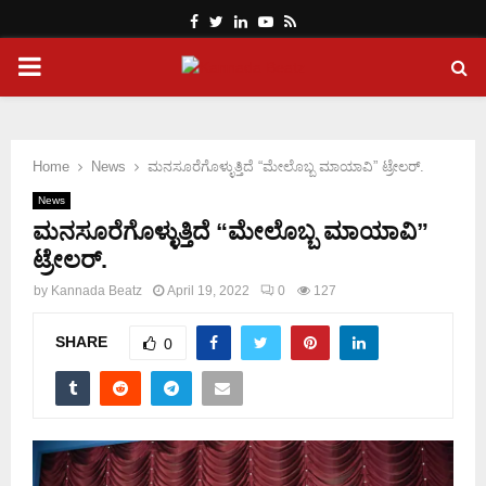
Facebook
Twitter
Linkedin
Youtube
Rss
PRIMARY
MENU
Home
News
ಮನಸೂರೆಗೊಳ್ಳುತ್ತಿದೆ “ಮೇಲೊಬ್ಬ ಮಾಯಾವಿ” ಟ್ರೇಲರ್.
News
ಮನಸೂರೆಗೊಳ್ಳುತ್ತಿದೆ “ಮೇಲೊಬ್ಬ ಮಾಯಾವಿ”
ಟ್ರೇಲರ್.
by
Kannada Beatz
April 19, 2022
0
127
SHARE
0