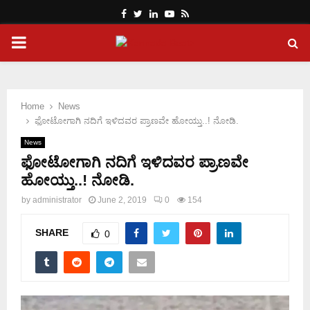
Facebook
Twitter
Linkedin
Youtube
Rss
PRIMARY
MENU
Home
News
ಫೋಟೋಗಾಗಿ ನದಿಗೆ ಇಳಿದವರ ಪ್ರಾಣವೇ ಹೋಯ್ತು..! ನೋಡಿ.
News
ಫೋಟೋಗಾಗಿ ನದಿಗೆ ಇಳಿದವರ ಪ್ರಾಣವೇ
ಹೋಯ್ತು..! ನೋಡಿ.
by
administrator
June 2, 2019
0
154
SHARE
0