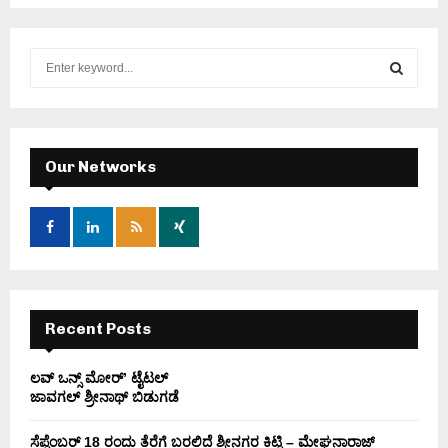
S
e
a
S
r
c
E
h
Our Networks
f
A
o
r
R
:
C
H
Recent Posts
ಲವ್ ಒನ್ಸ್ ಮೋರ್’ ಟೈಟಲ್
ಜಾವಗಲ್ ಶ್ರೀನಾಥ್ ಬಿಡುಗಡೆ
ಸೆಪ್ಟೆಂಬರ್ 18 ರಂದು ತೆರೆಗೆ ಬರಲಿದೆ ಶ್ರೀನಗರ ಕಿಟ್ಟಿ – ಮೇಘನಾರಾಜ್