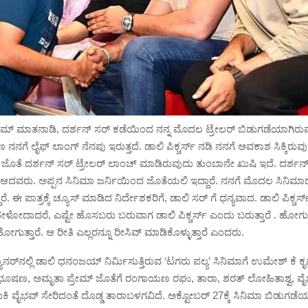
ರೇಮ್ ಮಾತನಾಡಿ, ದರ್ಶನ್ ಸರ್ ಕಡೆಯಿಂದ ನನ್ನ ಮೊದಲ ಟ್ರೇಲರ್ ಬಿಡುಗಡೆಯಾಗಿರ
ಣ ನನಗೆ ಲೈಫ್ ಲಾಂಗ್ ನೆನಪು ಇರುತ್ತದೆ. ಡಾಲಿ ಪಿಕ್ಚರ್ಸ್ ನಡಿ ನನಗೆ ಅವಕಾಶ ಸಿಕ್ಕಿರುವು
ತೆ ದರ್ಶನ್ ಸರ್ ಟ್ರೇಲರ್ ಲಾಂಚ್ ಮಾಡಿರುವುದು ತುಂಬಾನೇ ಖುಷಿ ಇದೆ. ದರ್ಶನ್
ತಿರ ಆದವರು. ಅಪ್ಪನ ಸಿನಿಮಾ ಜರ್ನಿಯಿಂದ ಜೊತೆಯಲಿ ಇದ್ದಾರೆ. ನನಗೆ ಮೊದಲ ಸಿನಿಮಾ
ೆ. ಈ ಪಾತ್ರಕ್ಕೆ ಚ್ಯೂಸ್ ಮಾಡಿದ ನಿರ್ದೇಶಕರಿಗೆ, ಡಾಲಿ ಸರ್ ಗೆ ಧನ್ಯವಾದ. ಡಾಲಿ ಪಿಕ್ಚ
ಗೆ ಹೇಳೋದಾದರೆ, ಎಷ್ಟೇ ಹೊಸಬರು ಬರುವಾಗ ಡಾಲಿ ಪಿಕ್ಚರ್ಸ್ ಎಂದು ಬರುತ್ತಾರೆ . ಹೋ
ಹೋಗುತ್ತಾರೆ. ಆ ರೀತಿ ಎಲ್ಲರನ್ನೂ ರೀಸಿವ್ ಮಾಡಿಕೊಳ್ಳುತ್ತಾರೆ ಎಂದರು.
ಬ್ಯಾನರ್‌ನಲ್ಲಿ ಡಾಲಿ ಧನಂಜಯ್ ನಿರ್ಮಿಸುತ್ತಿರುವ ‘ಟಗರು ಪಲ್ಯ’ ಸಿನಿಮಾಗೆ ಉಮೇಶ್ ಕೆ ಕ
ಾಗಭೂಷಣ, ಅಮೃತಾ ಪ್ರೇಮ್ ಜೊತೆಗೆ ರಂಗಾಯಣ ರಘು, ತಾರಾ, ಶರತ್ ಲೋಹಿತಾಶ್ವ, ವ
ಕಿ ವೈಭವ್ ಸೇರಿದಂತೆ ದೊಡ್ಡ ತಾರಾಬಳಗವಿದೆ. ಅಕ್ಟೋಬರ್ 27ಕ್ಕೆ ಸಿನಿಮಾ ಬಿಡುಗಡೆಯ