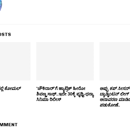
OSTS
ಲ್ಲಿ ಕೋಮಲ್
‘ಚೌಕಿದಾರ್’ಗೆ ಹ್ಯಾಟ್ರಿಕ್ ಹೀರೋ‌
ಅಪ್ಪು ಕಪ್ ಸೀಸನ್-
ಶಿವಣ್ಣ ಸಾಥ್..ಇದೇ 30ಕ್ಕೆ ಪೃಥ್ವಿ-ಧನ್ಯಾ
ಬ್ಯಾಡ್ಮಿಂಟನ್ ಲ
ಸಿನಿಮಾ ರಿಲೀಸ್
ಅನಾವರಣ ಮಾಡಿದ 
ಪಡುಕೋಣೆ..
OMMENT