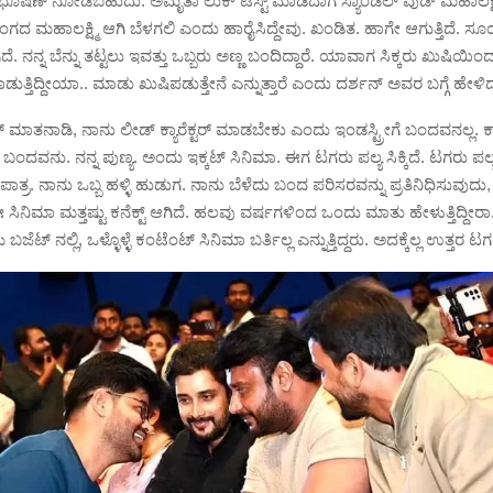
ಭೂಷಣ್ ನೋಡಬಹುದು. ಅಮೃತಾ ಲುಕ್ ಟೆಸ್ಟ್ ಮಾಡಿದಾಗ ಸ್ಯಾಂಡಲ್ ವುಡ್ ಮಹಾಲಕ್ಷ
್ರರಂಗದ ಮಹಾಲಕ್ಷ್ಮಿ ಆಗಿ ಬೆಳಗಲಿ ಎಂದು ಹಾರೈಸಿದ್ದೇವು. ಖಂಡಿತ. ಹಾಗೇ ಆಗುತ್ತಿದೆ. ಸ
ೆ. ನನ್ನ ಬೆನ್ನು ತಟ್ಟಲು ಇವತ್ತು ಒಬ್ಬರು ಅಣ್ಣ ಬಂದಿದ್ದಾರೆ. ಯಾವಾಗ ಸಿಕ್ಕರು ಖುಷಿಯಿಂ
ಾಡುತ್ತಿದ್ದೀಯಾ.. ಮಾಡು ಖುಷಿಪಡುತ್ತೇನೆ ಎನ್ನುತ್ತಾರೆ ಎಂದು ದರ್ಶನ್ ಅವರ ಬಗ್ಗೆ ಹೇಳಿ
ತನಾಡಿ, ನಾನು ಲೀಡ್ ಕ್ಯಾರೆಕ್ಟರ್ ಮಾಡಬೇಕು ಎಂದು ಇಂಡಸ್ಟ್ರೀಗೆ ಬಂದವನಲ್ಲ. ಕ್ಯಾರೆಕ
ದವನು. ನನ್ನ ಪುಣ್ಯ. ಅಂದು ಇಕ್ಕಟ್ ಸಿನಿಮಾ. ಈಗ ಟಗರು ಪಲ್ಯ ಸಿಕ್ಕಿದೆ. ಟಗರು ಪಲ್
್ಟ ಪಾತ್ರ. ನಾನು ಒಬ್ಬ ಹಳ್ಳಿ ಹುಡುಗ. ನಾನು ಬೆಳೆದು ಬಂದ ಪರಿಸರವನ್ನು ಪ್ರತಿನಿಧಿಸುವುದು
ಿನಿಮಾ ಮತ್ತಷ್ಟು ಕನೆಕ್ಟ್ ಆಗಿದೆ. ಹಲವು ವರ್ಷಗಳಿಂದ ಒಂದು ಮಾತು ಹೇಳುತ್ತಿದ್ದೀರಾ.
ಬಜೆಟ್ ನಲ್ಲಿ, ಒಳ್ಳೊಳ್ಳೆ ಕಂಟೆಂಟ್ ಸಿನಿಮಾ ಬರ್ತಿಲ್ಲ ಎನ್ನುತ್ತಿದ್ದರು. ಅದಕ್ಕೆಲ್ಲ ಉತ್ತರ