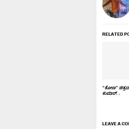
RELATED P
“ಕೋಣ” ಚಿತ್ರದ
ಕುಮಾರ್.
.
LEAVE A C