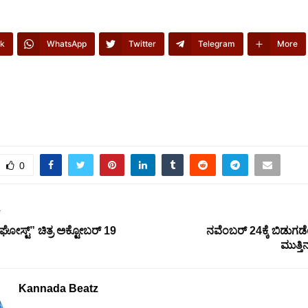
k
WhatsApp
Twitter
Telegram
More
0
T
“ಘೋಸ್ಟ್” ಚಿತ್ರ ಅಕ್ಟೋಬರ್ 19
ನವೆಂಬರ್ 24ಕ್ಕೆ ಬಿಡುಗಡೆ
ಮುತ್ತ
Kannada Beatz