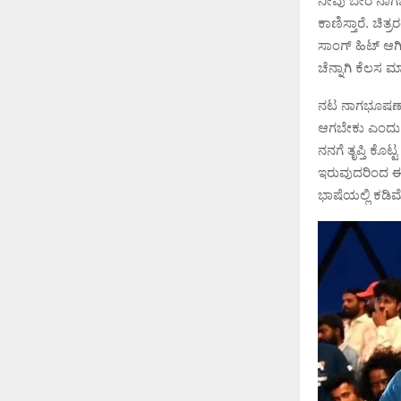
ನೀವು ಬೇರೆ ನಾಗ
ಕಾಣಿಸ್ತಾರೆ. ಚಿತ
ಸಾಂಗ್ ಹಿಟ್ ಆಗಿದ
ಚೆನ್ನಾಗಿ ಕೆಲಸ ಮ
ನಟ ನಾಗಭೂಷಣ್ ಮಾ
ಆಗಬೇಕು ಎಂದು ಬಂ
ನನಗೆ ತೃಪ್ತಿ ಕೊಟ
ಇರುವುದರಿಂದ ಈ ಸ
ಭಾಷೆಯಲ್ಲಿ ಕಡಿಮೆ 