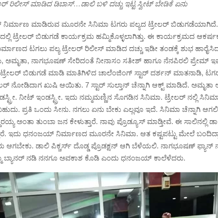
ಲರ್ ರಿಲೀಸ್ ಮಾಡಿದ ಡಿಬಾಸ್…ಡಾಲಿ ಬಳಿ ದಚ್ಚು ಇಟ್ಟ ಸ್ವೀಟ್ ಬೇಡಿಕೆ ಏನು
ನಿರ್ಮಾಣ ಮಾಡಿರುವ ಮೂರನೇ ಸಿನಿಮಾ ಟಗರು ಪಲ್ಯದ ಟ್ರೇಲರ್ ಬಿಡುಗಡೆಯಾಗಿದೆ.
್ಲಿ ಟ್ರೇಲರ್ ಬಿಡುಗಡೆ ಕಾರ್ಯಕ್ರಮ ಹಮ್ಮಿಕೊಳ್ಳಲಾಗಿತ್ತು. ಈ ಕಾರ್ಯಕ್ರಮದ ಆಕರ್ಷ
ನಿರ್ಮಾಣದ ಟಗಲು ಪಲ್ಯ ಟ್ರೇಲರ್ ರಿಲೀಸ್ ಮಾಡಿದ ದಚ್ಚು ಇಡೀ ತಂಡಕ್ಕೆ ಶುಭ ಹಾರೈಸಿ
ಅಮೃತಾ, ನಾಗಭೂಷಣ್ ಸೇರಿದಂತೆ ನೀನಾಸಂ ಸತೀಶ್ ಹಾಗೂ ನೆನಪಿರಲಿ ಪ್ರೇಮ್ ಇವೆಂ
 ಟ್ರೇಲರ್ ಬಿಡುಗಡೆ ಮಾಡಿ ಮಾತಿಗಿಳಿದ ಚಾಲೆಂಜಿಂಗ್ ಸ್ಟಾರ್ ದರ್ಶನ್ ಮಾತನಾಡಿ, ಟಗರು
್ ನೋಡಿದಾಗ ಖುಷಿ ಆಯಿತು. 7 ಸ್ಟಾರ್ ಸುಲ್ತಾನ್ ಚೆನ್ನಾಗಿ ಆಕ್ಟ್ ಮಾಡಿದೆ. ಅಮೃತಾ ಅ
ಡಸ್ಟ್ರೀ. ನೀಟ್ ಇಂಡಸ್ಟ್ರೀ. ಇದು ನಮ್ಮ‌ಮಣ್ಣಿನ ಸೊಗಡಿನ ಸಿನಿಮಾ. ಟ್ರೇಲರ್ ನಲ್ಲಿ ಸಿ
ುದು. ಪ್ರತಿ ಒಂದು ಸೀನು. ನಗಲು ಏನು ಬೇಕು ಎಲ್ಲವೂ ಇದೆ. ಸಿನಿಮಾ ಚೆನ್ನಾಗಿ ಆಗ
ದಾರಯ್ಯ ಅಂತಾ ತುಂಬಾ ಜನ ಕೇಳುತ್ತಾರೆ. ನಾವು ಪ್ರೊಡ್ಯೂಸ್ ಮಾಡ್ತೀವೆ. ಈ ಸಾಲಿನಲ್ಲಿ 
್ತಾರೆ. ಇದು ಧನಂಜಯ್ ನಿರ್ಮಾಣದ ಮೂರನೇ ಸಿನಿಮಾ. ಆತ ಕಷ್ಟಪಟ್ಟು ಮೇಲೆ ಬಂದಿದ್
ು ಆಗಬೇಕು. ಡಾಲಿ ಪಿಕ್ಚರ್ಸ್ ದೊಡ್ಡ ಪ್ರೊಡಕ್ಷನ್ ಆಗಿ ಬೆಳೆಯಲಿ. ನಾಗಭೂಷಣ್ ಫ್ಯಾನ್ ನ
್ಮ ಬ್ಯಾನರ್ ನಡಿ ನನಗೂ ಅವಕಾಶ ಕೊಡಿ‌ ಎಂದು ಧನಂಜಯ್ ಕಾಲೆಳೆದರು.