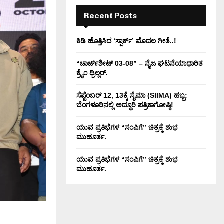
H
Recent Posts
ಕಿಡಿ‌‌ ಹೊತ್ತಿಸಿದ ‘ಸ್ಪಾರ್ಕ್’ ಮೊದಲ‌ ಗೀತೆ..!
“ಚಾರ್ಜ್‌ಶೀಟ್ 03-08” – ನೈಜ ಘಟನೆಯಾಧಾರಿತ
ಕ್ರೈಂ ಥ್ರಿಲ್ಲರ್.
ಸೆಪ್ಟೆಂಬರ್ 12, 13ಕ್ಕೆ ಸೈಮಾ (SIIMA) ಹಬ್ಬ:
ಬೆಂಗಳೂರಿನಲ್ಲಿ ಅದ್ಧೂರಿ ಪತ್ರಿಕಾಗೋಷ್ಠಿ!
ಯುವ ಪ್ರತಿಭೆಗಳ “ಸಂಪಿಗೆ” ಚಿತ್ರಕ್ಕೆ ಶುಭ
ಮುಹೂರ್ತ.
ಯುವ ಪ್ರತಿಭೆಗಳ “ಸಂಪಿಗೆ” ಚಿತ್ರಕ್ಕೆ ಶುಭ
ಮುಹೂರ್ತ.