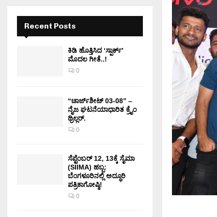
Recent Posts
ಕಿಡಿ‌‌ ಹೊತ್ತಿಸಿದ ‘ಸ್ಪಾರ್ಕ್’
ಮೊದಲ‌ ಗೀತೆ..!
0
“ಚಾರ್ಜ್‌ಶೀಟ್ 03-08” –
ನೈಜ ಘಟನೆಯಾಧಾರಿತ ಕ್ರೈಂ
ಥ್ರಿಲ್ಲರ್.
0
ಸೆಪ್ಟೆಂಬರ್ 12, 13ಕ್ಕೆ ಸೈಮಾ
(SIIMA) ಹಬ್ಬ:
ಬೆಂಗಳೂರಿನಲ್ಲಿ ಅದ್ಧೂರಿ
ಪತ್ರಿಕಾಗೋಷ್ಠಿ!
0