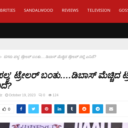
BRITIES
SANDALWOOD
REVIEWS
TELEVISION
GOS
ಟಗರು ಪಲ್ಯ’ ಟ್ರೇಲರ್ ಬಂತು….ಡಿಬಾಸ್ ಮೆಚ್ಚಿದ ಟ್ರೇಲರ್ ನಲ್ಲಿ ಏನಿದೆ?
್ಯ’ ಟ್ರೇಲರ್ ಬಂತು….ಡಿಬಾಸ್ ಮೆಚ್ಚಿದ ಟ
ಿದೆ?
tz
October 19, 2023
0
124
0