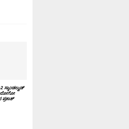
2 ಸ್ಯಾಂಡಲ್ವುಡ್
ೀಗ್ ಲೋಗೋ
ಪ್ರಕಾಶ್