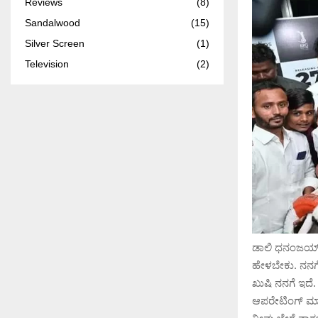
Reviews
(8)
Sandalwood
(15)
Silver Screen
(1)
Television
(2)
ಡಾಲಿ ಧನಂಜಯ್ ಮ
ಹೇಳಬೇಕು. ನನಗೆ
ಖುಷಿ ನನಗೆ ಇದೆ
ಆಪರೇಟಿಂಗ್ ಮಾ