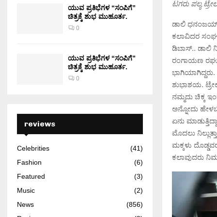
ಟಗರು ಪಲ್ಯ ಟ್ರೇ
ಯುವ ಪ್ರತಿಭೆಗಳ “ಸಂಪಿಗೆ”
ಚಿತ್ರಕ್ಕೆ ಶುಭ ಮುಹೂರ್ತ.
ಡಾಲಿ ಧನಂಜಯ್ 
0
ಕಲಾವಿದರ ಸಂಘದಲ
ಡಿಬಾಸ್.. ಡಾಲಿ 
ಯುವ ಪ್ರತಿಭೆಗಳ “ಸಂಪಿಗೆ”
ರಂಗಾಯಣ ರಘು, 
ಚಿತ್ರಕ್ಕೆ ಶುಭ ಮುಹೂರ್ತ.
ಭಾಗಿಯಾಗಿದ್ದರು.
0
ಶುಭಾಶಯ. ಟ್ರೇಲರ
ನಮ್ಮದು ಚಿಕ್ಕ ಇಂ
ಅನ್ನೋದು ಹೇಳಬಹ
ಏನು ಮಾಡುತ್ತಿದ್
reviews
ಮೊದಲು ನಿಲ್ಲುತ
ಮಕ್ಕಳು ದೊಡ್ಡವರ
Celebrities
(41)
ಕಲಾವುದರು ನಿಮ
Fashion
(6)
Featured
(3)
Music
(2)
News
(856)