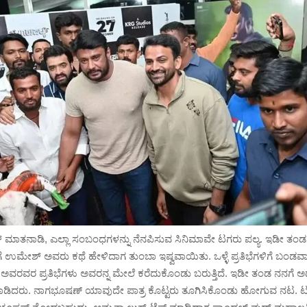
ಾತನಾಡಿ, ಎಲ್ಲಾ ಸಂಬಂಧಗಳನ್ನು ನೆನಪಿಸುವ ಸಿನಿಮಾವೇ ಟಗರು ಪಲ್ಯ. ಇಡೀ ತಂಡಕ್
 ಉಮೇಶ್ ಅವರು ಕಥೆ ಹೇಳಿದಾಗ ತುಂಬಾ ಇಷ್ವವಾಯಿತು. ಒಳ್ಳೆ ಪ್ರತಿಭೆಗಳಿಗೆ ಬಂಡ
. ಅವರವರ ಪ್ರತಿಭೆಗಳು ಅವರನ್ನ ಮೇಲೆ ಕರೆದುಕೊಂಡು ಬರುತ್ತಿದೆ. ಇಡೀ ತಂಡ ನನಗೆ ಅ
ಡಿದರು. ನಾಗಭೂಷಣ್ ಯಾವುದೇ ಪಾತ್ರ ಕೊಟ್ಟರು ತೂಗಿಸಿಕೊಂಡು ಹೋಗುವ ನಟ. ಟಗರ