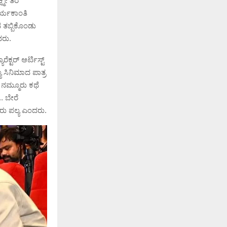
್ಮೀ ತರ
ೂರ್ಯಕಾಂತಿ
ದ ತಬ್ಬಿಕೊಂಡು
ದರು.
್ಟರ್ ಆರ್ಟಿಸ್ಟ್
ಯ ಸಿನಿಮಾದ ಪಾತ್ರ
, ನಮ್ಮೂರು ಕಥೆ
. ಬೇರೆ
 ಟಗರು ಪಲ್ಯ ಎಂದರು.