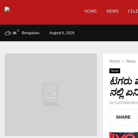
HOME
NEWS
CELE
C
Bengaluru
August 6, 2026
26
Home
News
News
ಟಗರು ಪಲ
ನಲ್ಲಿ ಏನ
by
Kannada Bea
SHARE