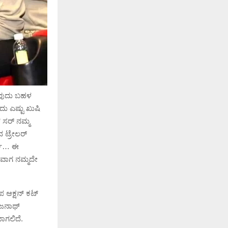
ುವುದು ಬಹಳ
ದು ಎಷ್ಟು ಖುಷಿ
 ಸರ್ ನಮ್ಮ
ದ ಟ್ರೇಲರ್
ರ್ಸ್… ಈ
ಗುವಾಗ ನಮ್ಮದೇ
ೃಪ ಆಕ್ಷನ್ ಕಟ್
ೈಜನಾಥ್
ಾಗಲಿದೆ.