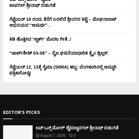
ಜಾವಗಲ್ ಶ್ರೀನಾಥ್ ಬಿಡುಗಡೆ
ಸೆಪ್ಟೆಂಬರ್ 18 ರಂದು ತೆರೆಗೆ ಬರಲಿದೆ ಶ್ರೀನಗರ ಕಿಟ್ಟಿ – ಮೇಘನಾರಾಜ್
ಅಭಿನಯದ “ಅಮರ್ಥ” .
ಕಿಡಿ‌‌ ಹೊತ್ತಿಸಿದ ‘ಸ್ಪಾರ್ಕ್’ ಮೊದಲ‌ ಗೀತೆ..!
“ಚಾರ್ಜ್‌ಶೀಟ್ 03-08” – ನೈಜ ಘಟನೆಯಾಧಾರಿತ ಕ್ರೈಂ ಥ್ರಿಲ್ಲರ್.
ಸೆಪ್ಟೆಂಬರ್ 12, 13ಕ್ಕೆ ಸೈಮಾ (SIIMA) ಹಬ್ಬ: ಬೆಂಗಳೂರಿನಲ್ಲಿ ಅದ್ಧೂರಿ
ಪತ್ರಿಕಾಗೋಷ್ಠಿ!
EDITOR'S PICKS
ಲವ್ ಒನ್ಸ್ ಮೋರ್’ ಟೈಟಲ್ಜಾವಗಲ್ ಶ್ರೀನಾಥ್ ಬಿಡುಗಡೆ
August 7, 2026
0