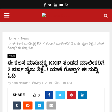
Facebook
Twitter
Linkedin
Youtube
Rss
PRIMARY
MENU
Home
News
ಈ ಕೆಲಸ ಮಾಡಿದ್ದಕ್ಕೆ KXIP ತಂಡದ ಮಾಲೀಕರಿಗೆ 2 ವರ್ಷ ಜೈಲು ಶಿಕ್ಷೆ..! ಯಾಕೆ
ಗೊತ್ತಾ? ಈ ಸುದ್ದಿ ಓದಿ
News
ಈ ಕೆಲಸ ಮಾಡಿದ್ದಕ್ಕೆ KXIP ತಂಡದ ಮಾಲೀಕರಿಗೆ
2 ವರ್ಷ ಜೈಲು ಶಿಕ್ಷೆ..! ಯಾಕೆ ಗೊತ್ತಾ? ಈ ಸುದ್ದಿ
ಓದಿ
by
administrator
May 1, 2019
0
183
SHARE
0