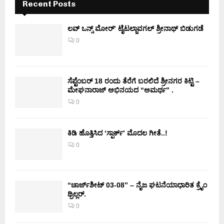
Recent Posts
ಲವ್ ಒನ್ಸ್ ಮೋರ್’ ಟೈಟಲ್ಜಾವಗಲ್ ಶ್ರೀನಾಥ್ ಬಿಡುಗಡೆ
0
ಸೆಪ್ಟೆಂಬರ್ 18 ರಂದು ತೆರೆಗೆ ಬರಲಿದೆ ಶ್ರೀನಗರ ಕಿಟ್ಟಿ –
ಮೇಘನಾರಾಜ್ ಅಭಿನಯದ “ಅಮರ್ಥ” .
0
ಕಿಡಿ‌‌ ಹೊತ್ತಿಸಿದ ‘ಸ್ಪಾರ್ಕ್’ ಮೊದಲ‌ ಗೀತೆ..!
0
“ಚಾರ್ಜ್‌ಶೀಟ್ 03-08” – ನೈಜ ಘಟನೆಯಾಧಾರಿತ ಕ್ರೈಂ
ಥ್ರಿಲ್ಲರ್.
0