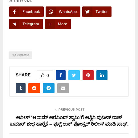
Share via:
Facebook
WhatsApp
Twitter
Telegram
More
ಇತಿ ಆಚಾರ್ಯ
SHARE
0
PREVIOUS POST
ಅನೀಶ್ ‘ಆರಾಮ್ ಅರವಿಂದ್ ಸ್ವಾಮಿ’ಗೆ ಅಶ್ವಿನಿ ಪುನೀತ್ ರಾಜ್
ಕುಮಾರ್ ಶುಭ ಹಾರೈಕೆ – ಫಸ್ಟ್ ಲುಕ್ ಪೋಸ್ಟರ್ ರಿಲೀಸ್ ಮಾಡಿ ಸಾಥ್.