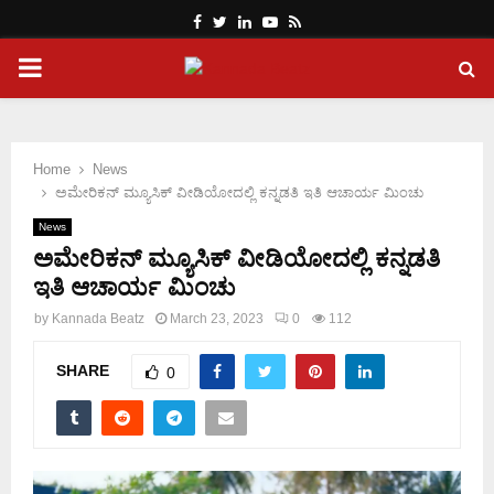
Facebook
Twitter
Linkedin
Youtube
Rss
PRIMARY
MENU
Home
News
ಅಮೇರಿಕನ್ ಮ್ಯೂಸಿಕ್ ವೀಡಿಯೋದಲ್ಲಿ ಕನ್ನಡತಿ ಇತಿ ಆಚಾರ್ಯ ಮಿಂಚು
News
ಅಮೇರಿಕನ್ ಮ್ಯೂಸಿಕ್ ವೀಡಿಯೋದಲ್ಲಿ ಕನ್ನಡತಿ
ಇತಿ ಆಚಾರ್ಯ ಮಿಂಚು
by
Kannada Beatz
March 23, 2023
0
112
SHARE
0