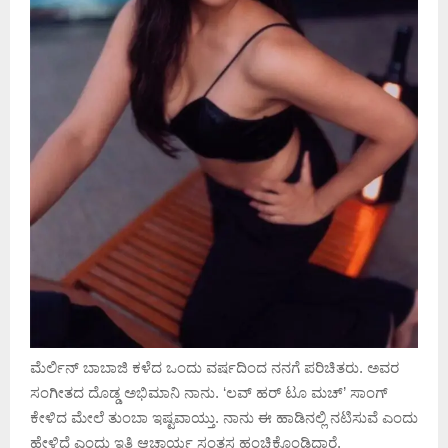
ಮೆರ್ಲಿನ್ ಬಾಬಾಜಿ ಕಳೆದ ಒಂದು ವರ್ಷದಿಂದ ನನಗೆ ಪರಿಚಿತರು. ಅವರ
ಸಂಗೀತದ ದೊಡ್ಡ ಅಭಿಮಾನಿ ನಾನು. ‘ಲವ್ ಹರ್ ಟೂ ಮಚ್’ ಸಾಂಗ್
ಕೇಳಿದ ಮೇಲೆ ತುಂಬಾ ಇಷ್ಟವಾಯ್ತು. ನಾನು ಈ ಹಾಡಿನಲ್ಲಿ ನಟಿಸುವೆ ಎಂದು
ಹೇಳಿದೆ ಎಂದು ಇತಿ ಆಚಾರ್ಯ ಸಂತಸ ಹಂಚಿಕೊಂಡಿದ್ದಾರೆ.