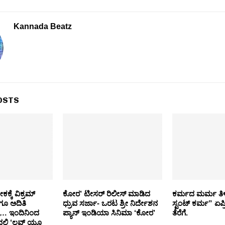
Kannada Beatz
OSTS
ಕ್ಕೆ ವಿಕ್ರಮ್
ಕೋರ’ ಟೀಸರ್ ರಿಲೀಸ್ ಮಾಡಿದ
ಕರ್ಮದ ಮರ್ಮ ತಿ
ಗೂ ಅದಿತಿ
ಧ್ರುವ ಸರ್ಜಾ- ಒರಟ ಶ್ರೀ ನಿರ್ದೇಶನ
ಸ್ಟಂಟ್ ಕರ್ಮ” ಏಪ
ರಿ… ಇಂದಿನಿಂದ
ಪ್ಯಾನ್ ಇಂಡಿಯಾ ಸಿನಿಮಾ ‘ಕೋರ’
ತೆರೆಗೆ.
ಲ್ಲಿ ‘ಲವ್ ಯೂ