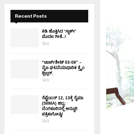
Recent Posts
ಕಿಡಿ‌‌ ಹೊತ್ತಿಸಿದ ‘ಸ್ಪಾರ್ಕ್’
ಮೊದಲ‌ ಗೀತೆ..!
0
“ಚಾರ್ಜ್‌ಶೀಟ್ 03-08” –
ನೈಜ ಘಟನೆಯಾಧಾರಿತ ಕ್ರೈಂ
ಥ್ರಿಲ್ಲರ್.
0
ಸೆಪ್ಟೆಂಬರ್ 12, 13ಕ್ಕೆ ಸೈಮಾ
(SIIMA) ಹಬ್ಬ:
ಬೆಂಗಳೂರಿನಲ್ಲಿ ಅದ್ಧೂರಿ
ಪತ್ರಿಕಾಗೋಷ್ಠಿ!
0