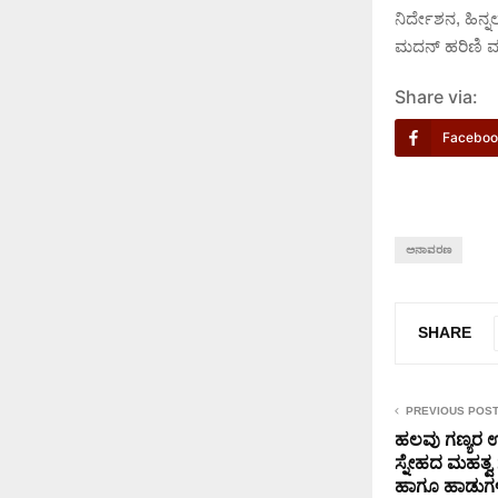
ನಿರ್ದೇಶನ, ಹಿನ
ಮದನ್ ಹರಿಣಿ ಮತ್
Share via:
Faceboo
ಅನಾವರಣ
SHARE
PREVIOUS POS
ಹಲವು ಗಣ್ಯರ ಉ
ಸ್ನೇಹದ ಮಹತ್ವ 
ಹಾಗೂ ಹಾಡುಗ