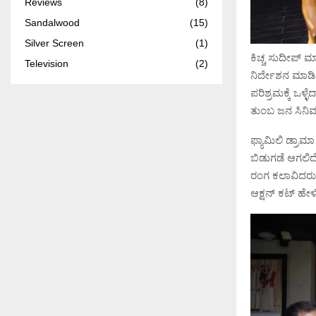
Reviews
(8)
Sandalwood
(15)
Silver Screen
(1)
ಕಿಚ್ಚ ಸುದೀಪ್ 
Television
(2)
ನಿರ್ದೇಶನ ಮಾಡ
ಪರಿಶ್ರಮಕ್ಕೆ ಒಳ್
ತುಂಬ ಜನ ಸಿನಿಮಾದ
ಫ್ಯಾಮಿಲಿ ಡ್ರಾಮ
ಬಿಡುಗಡೆ ಆಗಲಿದೆ
ರಂಗ ಕಲಾವಿದರು 
ಆಕ್ಷನ್ ಕಟ್ ಹೇಳಿ