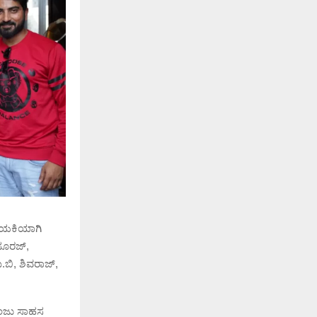
ಾಯಕಿಯಾಗಿ
 ಸೂರಜ್,
.ಬಿ, ಶಿವರಾಜ್,
 ಮಂಜು ಸಾಹಸ