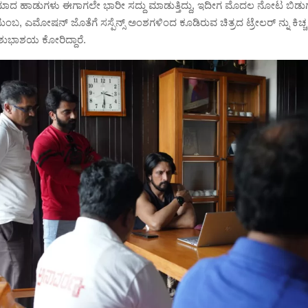
ಾದ ಹಾಡುಗಳು ಈಗಾಗಲೇ ಭಾರೀ ಸದ್ದು ಮಾಡುತ್ತಿದ್ದು, ಇದೀಗ ಮೊದಲ ನೋಟ ಬಿಡುಗ
ುಟುಂಬ, ಎಮೋಷನ್ ಜೊತೆಗೆ ಸಸ್ಪೆನ್ಸ್ ಅಂಶಗಳಿಂದ ಕೂಡಿರುವ ಚಿತ್ರದ ಟ್ರೇಲರ್ ನ್ನು ಕಿಚ್
ಶುಭಾಶಯ ಕೋರಿದ್ದಾರೆ.