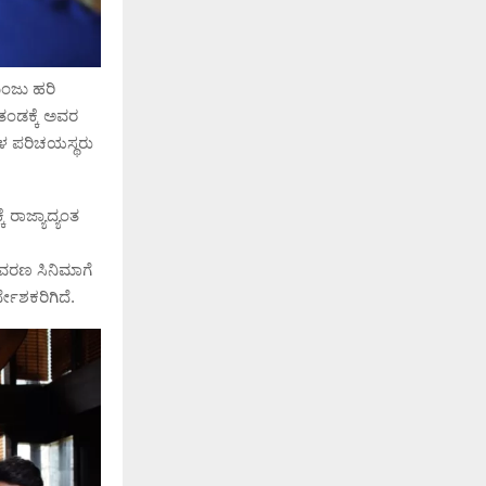
ಮಂಜು ಹರಿ
ಂಡಕ್ಕೆ ಅವರ
 ಬಹಳ ಪರಿಚಯಸ್ಥರು
 ರಾಜ್ಯಾದ್ಯಂತ
ಾವರಣ ಸಿನಿಮಾಗೆ
್ದೇಶಕರಿಗಿದೆ.