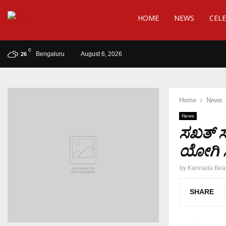
HOME
NEWS
CELE
C
Bengaluru
August 6, 2026
26
Home
News
News
ಸಖತ್ ಸಸ
ಯೋಗಿ ಸ
by
Kannada Bea
SHARE