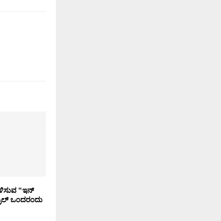
ಳಿಸುವ “ಇನ್
್ರಿಲ್ ಒಂದರಂದು