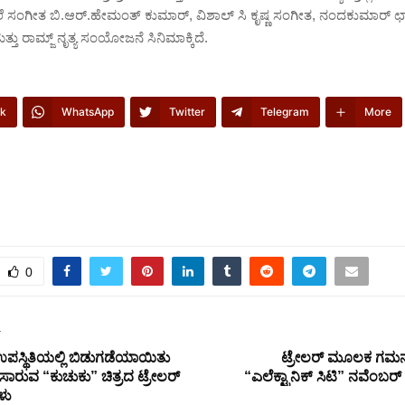
್ನಲೆ ಸಂಗೀತ ಬಿ.ಆರ್.ಹೇಮಂತ್ ಕುಮಾರ್, ವಿಶಾಲ್ ಸಿ ಕೃಷ್ಣ ಸಂಗೀತ, ನಂದಕುಮಾರ್
ತು ರಾಮ್ಜ್ ನೃತ್ಯ ಸಂಯೋಜನೆ ಸಿನಿಮಾಕ್ಕಿದೆ.
k
WhatsApp
Twitter
Telegram
More
0
T
ಪಸ್ಥಿತಿಯಲ್ಲಿ ಬಿಡುಗಡೆಯಾಯಿತು
ಟ್ರೇಲರ್ ಮೂಲಕ ಗಮನ 
ಸಾರುವ “ಕುಚುಕು” ಚಿತ್ರದ ಟ್ರೇಲರ್
“ಎಲೆಕ್ಟ್ರಾನಿಕ್ ಸಿಟಿ” ನವೆಂಬರ್
ಳು