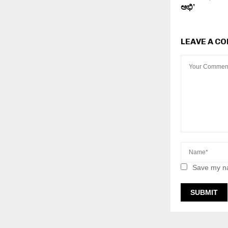
ಅಭಿ’
LEAVE A C
Save my na