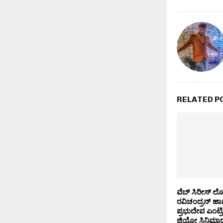
RELATED P
ವೆಬ್ ಸಿರೀಸ್ ಲೋಕ
ರವಿಚಂದ್ರನ್ ಹಾ
ಪ್ರಭುದೇವ ಎಂಟ್
ಜಿಯೋ ಸಿನಿಮಾದ