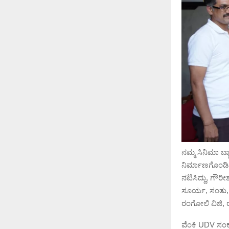
ನಮ್ಮ ಸಿನಿಮಾ ಬ್
ನಿರ್ಮಾಣಗೊಂಡಿ
ನಟಿಸಿದ್ದು, ಗೌರ
ಸೂರ್ಯ, ಸಂತು, ವ
ರಂಗೋಲಿ ವಿಜಿ, ರ
ವೆಂಕಿ UDV ಸಂಕಲ