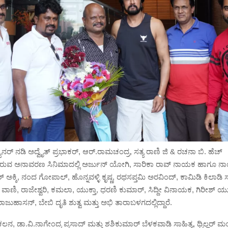
ಯಾನರ್ ನಡಿ ಅದ್ವೈತ್ ಪ್ರಭಾಕರ್, ಆರ್.ರಾಮಚಂದ್ರ, ಸತ್ಯ ರಾಣಿ ಜಿ & ರಚನಾ ಬಿ. ಹೆಚ್
ರುವ ಅನಾವರಣ ಸಿನಿಮಾದಲ್ಲಿ ಅರ್ಜುನ್ ಯೋಗಿ, ಸಾರಿಕಾ ರಾವ್ ನಾಯಕ ಹಾಗೂ ನ
ೀಶ್ ಅಕ್ಕಿ, ನಂದ ಗೋಪಾಲ್, ಹೊನ್ನವಳ್ಳಿ ಕೃಷ್ಣ, ರಥಸಪ್ತಮಿ ಅರವಿಂದ್, ಕಾಮಿಡಿ ಕಿಲಾಡಿ
ಾಣಿ, ರಾಜೇಶ್ವರಿ, ಕಮಲಾ, ಯುಕ್ತಾ, ಧರಣಿ ಕುಮಾರ್, ಸಿದ್ದೀ ವಿನಾಯಕ, ಗಿರೀಶ್ ಯು
ಾಜುಹಾಸನ್, ಬೇಬಿ ದೃತಿ ಶುತ್ವ ಮತ್ತು ಅಭಿ ತಾರಾಬಳಗದಲ್ಲಿದ್ದಾರೆ.
ನ, ಡಾ.ವಿ.ನಾಗೇಂದ್ರ ಪ್ರಸಾದ್ ಮತ್ತು ಶಶಿಕುಮಾರ್ ಬೆಳಕವಾಡಿ ಸಾಹಿತ್ಯ, ಥ್ರಿಲ್ಲರ್